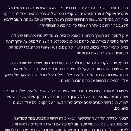
פרסום ממומן באינטרנט מציע יתרונות רבים, אך הוא גם מגיע עם מערכת משלו של
אתגרים ושיקולים. אחד האתגרים העיקריים הוא העלות. פרסום ממומן יכול להפוך יקר
במהירות, במיוחד בתעשיות תחרותיות שבהן העלות לקליק (CPC) גבוהה. חשוב לקבוע
תקציב ברור ולעקוב אחר ההוצאות כדי להימנע מהוצאות יתר.
שיקול נוסף הוא הצורך המתמיד באופטימיזציה. בניגוד לשיטות אורגניות שיכולות
להיות פסיביות במידת מה, פרסום ממומן באינטרנט דורש ניהול מתמשך. עליך לנתח
באופן מתמיד מדדי ביצוע, כגון שיעורי קליקים (CTR) ושיעורי המרה, כדי לשפר את
הקמפיינים שלך לתוצאות טובות יותר.
בנוסף, פנייה לקהל היעד הנכון יכולה להיות מורכבת. בעוד שפלטפורמות מציעות
אפשרויות פילוח מתוחכמות, קל לפספס את המטרה אם אינך מבין לחלוטין את
ההתנהגויות וההעדפות של קהל היעד שלך. פילוח יעיל דורש הבנה עמוקה של השוק
שלך והתאמות קבועות על בסיס תובנות נתונים.
עייפות מפרסומות היא בעיה נוספת שיש לשים לב אליה. אם קהל היעד שלך רואה את
אותה מודעה שוב ושוב, הוא עלול להפוך פחות תגובתי עם הזמן. סיבוב של קריאייטיב
למודעות ובדיקת מסרים שונים יכולים לעזור לשמור על הקמפיינים שלך רעננים
ומעניינים.
לבסוף, מדידת החזר על ההשקעה (ROI) יכולה להיות מסובכת. בעוד שמודעות
ממומנות מציעות נראות מיידית, חשוב לעקוב האם נראות זו מתורגמת למכירות או
לידים בפועל. זה כרוך בהקמת מנגנוני מעקב מתאימים ובסבלנות מספקת כדי לראות