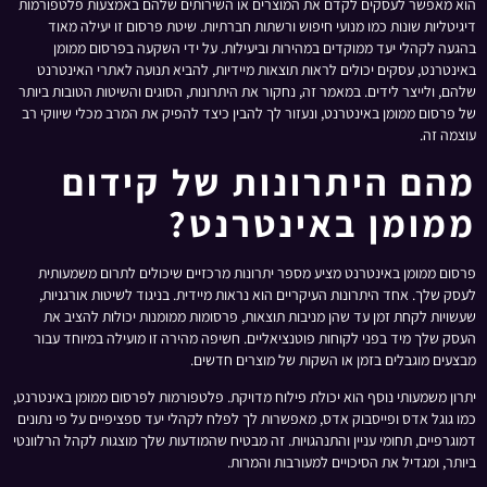
הוא מאפשר לעסקים לקדם את המוצרים או השירותים שלהם באמצעות פלטפורמות
דיגיטליות שונות כמו מנועי חיפוש ורשתות חברתיות. שיטת פרסום זו יעילה מאוד
בהגעה לקהלי יעד ממוקדים במהירות וביעילות. על ידי השקעה בפרסום ממומן
באינטרנט, עסקים יכולים לראות תוצאות מיידיות, להביא תנועה לאתרי האינטרנט
שלהם, ולייצר לידים. במאמר זה, נחקור את היתרונות, הסוגים והשיטות הטובות ביותר
של פרסום ממומן באינטרנט, ונעזור לך להבין כיצד להפיק את המרב מכלי שיווקי רב
עוצמה זה.
מהם היתרונות של קידום
ממומן באינטרנט?
פרסום ממומן באינטרנט מציע מספר יתרונות מרכזיים שיכולים לתרום משמעותית
לעסק שלך. אחד היתרונות העיקריים הוא נראות מיידית. בניגוד לשיטות אורגניות,
שעשויות לקחת זמן עד שהן מניבות תוצאות, פרסומות ממומנות יכולות להציב את
העסק שלך מיד בפני לקוחות פוטנציאליים. חשיפה מהירה זו מועילה במיוחד עבור
מבצעים מוגבלים בזמן או השקות של מוצרים חדשים.
יתרון משמעותי נוסף הוא יכולת פילוח מדויקת. פלטפורמות לפרסום ממומן באינטרנט,
כמו גוגל אדס ופייסבוק אדס, מאפשרות לך לפלח לקהלי יעד ספציפיים על פי נתונים
דמוגרפיים, תחומי עניין והתנהגויות. זה מבטיח שהמודעות שלך מוצגות לקהל הרלוונטי
ביותר, ומגדיל את הסיכויים למעורבות והמרות.