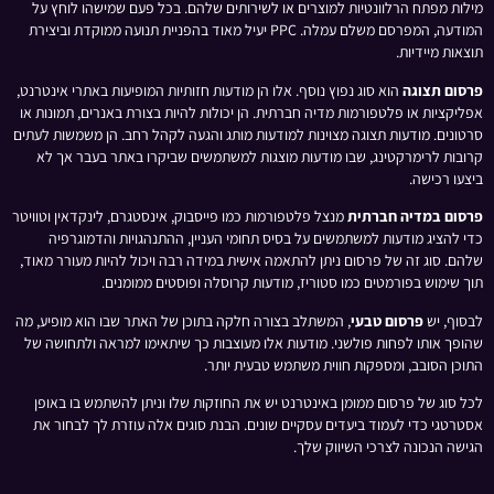
מילות מפתח הרלוונטיות למוצרים או לשירותים שלהם. בכל פעם שמישהו לוחץ על
המודעה, המפרסם משלם עמלה. PPC יעיל מאוד בהפניית תנועה ממוקדת וביצירת
תוצאות מיידיות.
פרסום תצוגה
הוא סוג נפוץ נוסף. אלו הן מודעות חזותיות המופיעות באתרי אינטרנט,
אפליקציות או פלטפורמות מדיה חברתית. הן יכולות להיות בצורת באנרים, תמונות או
סרטונים. מודעות תצוגה מצוינות למודעות מותג והגעה לקהל רחב. הן משמשות לעתים
קרובות לרימרקטינג, שבו מודעות מוצגות למשתמשים שביקרו באתר בעבר אך לא
ביצעו רכישה.
פרסום במדיה חברתית
מנצל פלטפורמות כמו פייסבוק, אינסטגרם, לינקדאין וטוויטר
כדי להציג מודעות למשתמשים על בסיס תחומי העניין, ההתנהגויות והדמוגרפיה
שלהם. סוג זה של פרסום ניתן להתאמה אישית במידה רבה ויכול להיות מעורר מאוד,
תוך שימוש בפורמטים כמו סטוריז, מודעות קרוסלה ופוסטים ממומנים.
לבסוף, יש
פרסום טבעי
, המשתלב בצורה חלקה בתוכן של האתר שבו הוא מופיע, מה
שהופך אותו לפחות פולשני. מודעות אלו מעוצבות כך שיתאימו למראה ולתחושה של
התוכן הסובב, ומספקות חווית משתמש טבעית יותר.
לכל סוג של פרסום ממומן באינטרנט יש את החוזקות שלו וניתן להשתמש בו באופן
אסטרטגי כדי לעמוד ביעדים עסקיים שונים. הבנת סוגים אלה עוזרת לך לבחור את
הגישה הנכונה לצרכי השיווק שלך.