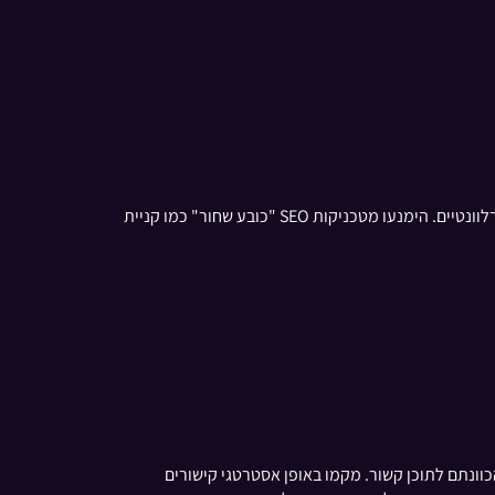
התמקדו בהשגת קישורי גב באיכות גבוהה על ידי יצירת תוכן שניתן לשתף, פנייה למובילי דעה בתעשייה ופרסום פוסטים אורחים בבלוגים רלוונטיים. הימנעו מטכניקות SEO "כובע שחור" כמו קניית
וונתם לתוכן קשור. מקמו באופן אסטרטגי קישורים