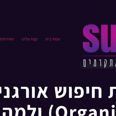
עמוד בית
קצת עלינו​
השירותים
 חיפוש אורגני
(Organic Results) ו