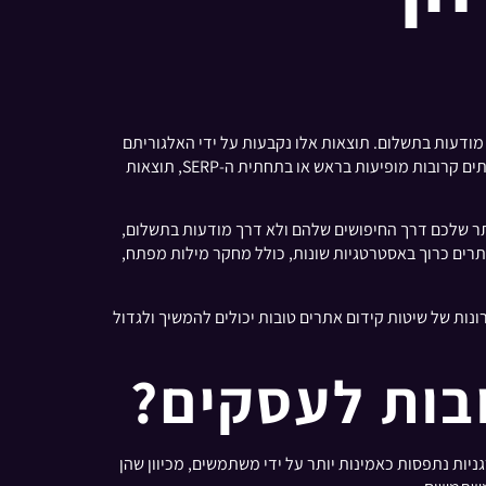
שלהן לשאילתת החיפוש, ולא בגלל מודעות בתשלום. תוצאות אלו נקבעות על ידי האלגוריתם
של מנוע החיפוש, שמעריך גורמים כמו איכות התוכן, רלוונטיות וסמכות האתר. בשונה מתוצאות חיפוש בתשלום, המסומנות כמודעות ולעתים קרובות מופיעות בראש או בתחתית ה-SERP, תוצאות
תר שלכם דרך החיפושים שלהם ולא דרך מודעות בתשלום,
 להשגת דירוגים גבוהים בתוצאות חיפוש אורגניות הוא אופטימיזציה יעילה של מנועי חיפוש (SEO). קידום אתרים כרוך באסטרטגיות שונות, כולל מחקר מילות מפתח,
נות של שיטות קידום אתרים טובות יכולים להמשיך ולגדול
בות לעסקים?
יות נתפסות כאמינות יותר על ידי משתמשים, מכיוון שהן