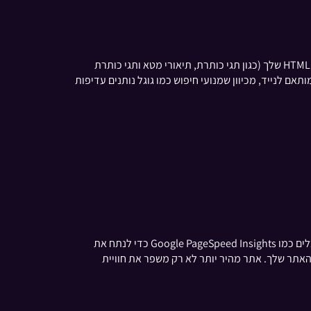
SEO בדף כרוך באופטימיזציה של דפי אינטרנט בודדים כדי לדרג גבוה יותר ולהרוויח תנועה רלוונטית יותר. זה כולל אופטימיזציה של תגי HTML שלך (כגון תגי כותרת, תיאורי מטא ותגי כותרת
ר שלך מותאם לנייד, מכיוון שמנועי חיפוש כמו גוגל נותנים עדיפות
מהירות האתר היא גורם מכריע בקידום אתרים. אתר שנטען לאט יכול לתסכל משתמשים ולהוביל לשיעורי יציאה גבוהים יותר. השתמש בכלים כמו Google PageSpeed Insights כדי לנתח את
נצל אחסון במטמון של דפדפן וצמצם את ה-JavaScript כדי לשפר את מהירות האתר שלך. אתר מהיר יותר לא רק משפר את חוויית