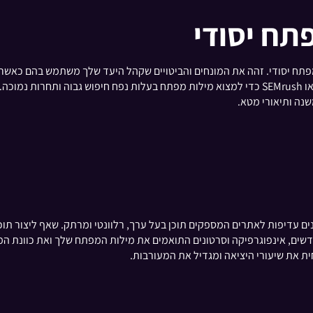
תח יסודי
לחת הוא מחקר מילות מפתח יסודי. זהה את המונחים והביטויים שקהל היעד שלך משתמש ב
השתמש בכלים כמו מתכנן מילות המפתח של גוגל, Ahrefs או SEMrush כדי למצוא מילות מפתח בעלות
שנה ותיאורי מטא.
נים עדיפות לאתרים המספקים תוכן בעל ערך, רלוונטי ומרתק. שאף ליצור תו
דשים, אינפוגרפיקה וסרטונים התואמים את מילות המפתח שלך ואת כוונת המ
 את שיעורי היציאה ומגדיל את המעורבות.