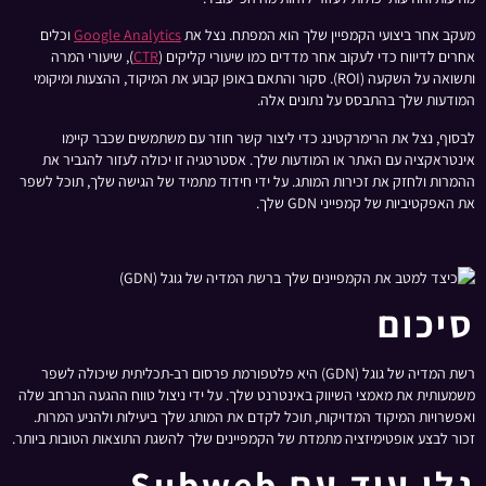
מעקב אחר ביצועי הקמפיין שלך הוא המפתח. נצל את
Google Analytics
וכלים
אחרים לדיווח כדי לעקוב אחר מדדים כמו שיעורי קליקים (
CTR
), שיעורי המרה
ותשואה על השקעה (ROI). סקור והתאם באופן קבוע את המיקוד, ההצעות ומיקומי
המודעות שלך בהתבסס על נתונים אלה.
לבסוף, נצל את הרימרקטינג כדי ליצור קשר חוזר עם משתמשים שכבר קיימו
אינטראקציה עם האתר או המודעות שלך. אסטרטגיה זו יכולה לעזור להגביר את
ההמרות ולחזק את זכירות המותג. על ידי חידוד מתמיד של הגישה שלך, תוכל לשפר
את האפקטיביות של קמפייני GDN שלך.
סיכום
רשת המדיה של גוגל (GDN) היא פלטפורמת פרסום רב-תכליתית שיכולה לשפר
משמעותית את מאמצי השיווק באינטרנט שלך. על ידי ניצול טווח ההגעה הנרחב שלה
ואפשרויות המיקוד המדויקות, תוכל לקדם את המותג שלך ביעילות ולהניע המרות.
זכור לבצע אופטימיזציה מתמדת של הקמפיינים שלך להשגת התוצאות הטובות ביותר.
גלו עוד עם Subweb