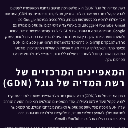
רשת המדיה של גוגל (GDN) היא פלטפורמת פרסום נרחבת המאפשרת לעסקים
להגיע לקהל רחב באמצעות מיליוני אתרים, אפליקציות וסרטונים. עם GDN, המודעות
שלך יכולות להופיע בפלטפורמות מגוונות, כולל נכסים בבעלות Google כמו
YouTube, Gmail ו-Blogger, וכן באתרי צד שלישי רבים שמשתפים פעולה עם
Google. תפוצה עצומה זו הופכת את GDN לכלי רב עוצמה לשיפור נראות המותג
ולהנעת תנועה לאתר שלך. בין אם אתם מחפשים להגביר את המודעות למותג, לשווק
מחדש למבקרים קודמים או להתמקד בדמוגרפיה ותחומי עניין ספציפיים, GDN
מציעה פתרון רב-תכליתי. על ידי מינוף אפשרויות הפילוח המתקדמות ופורמטי
המודעות השונים, תוכל להתחבר ביעילות ללקוחות פוטנציאליים ולהשיג את יעדי
הפרסום שלך.
המאפיינים המרכזיים של
רשת המדיה של גוגל (GDN)
רשת המדיה של גוגל (GDN) מציעה מגוון רחב של מאפיינים שנועדו לעזור לעסקים
להגיע לקהל היעד שלהם ביעילות. אחד המאפיינים הבולטים הוא טווח ההגעה הנרחב
שלה. GDN מכסה מעל 90% ממשתמשי האינטרנט ברחבי העולם, מה שמאפשר
למודעות שלך להופיע במיליוני אתרים, אפליקציות סלולריות וסרטונים, כולל
פלטפורמות בבעלות גוגל כמו YouTube ו-Gmail.