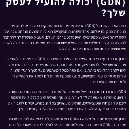
(GDN) יכולה להועיל לעסק
שלך?
רשת המדיה של גוגל (GDN) מציעה מספר יתרונות לעסקים המעוניינים לחזק את
הנוכחות המקוונת שלהם. אחד היתרונות העיקריים הוא טווח ההגעה הנרחב שלה. עם
גישה ליותר מ-90% ממשתמשי האינטרנט ברחבי העולם, GDN מאפשרת לך להתחבר
לקהל עצום על פני מיליוני אתרים, אפליקציות וסרטונים. חשיפה רחבה זו יכולה לשפר
משמעותית את מודעות המותג ואת הנראות שלו.
יתרון מרכזי נוסף הוא מגוון אפשרויות המיקוד הזמינות ב-GDN. באפשרותך להתאים
את המודעות שלך לדמוגרפיה, תחומי עניין והתנהגויות ספציפיים, כדי להבטיח שהן
יגיעו לקהל הרלוונטי ביותר. בין אם אתה ממקד משתמשים על סמך הרגלי הקנייה
שלהם או תחומי עניין ספציפיים, GDN מספקת את הכלים למקד את הקהל שלך
ולמקסם את המעורבות.
GDN תומכת גם במגוון רחב של פורמטים של מודעות, כולל מודעות טקסט, תמונה
ווידאו. גמישות זו מאפשרת לך ליצור תוכן מושך ויזואלית שיכול ללכוד את תשומת
ליבם של לקוחות פוטנציאליים. פורמטים עשירים במדיה, בפרט, יכולים להגביר את
שיעורי האינטראקציה ולשפר את האפקטיביות הכוללת של הקמפיינים שלך.
יתרון משמעותי נוסף של שימוש ב-GDN הוא עלות-תועלת. בהשוואה לשיטות פרסום
מסורתיות, GDN מציעה דרך משתלמת יותר להגיע לאלפי לקוחות פוטנציאליים. זה