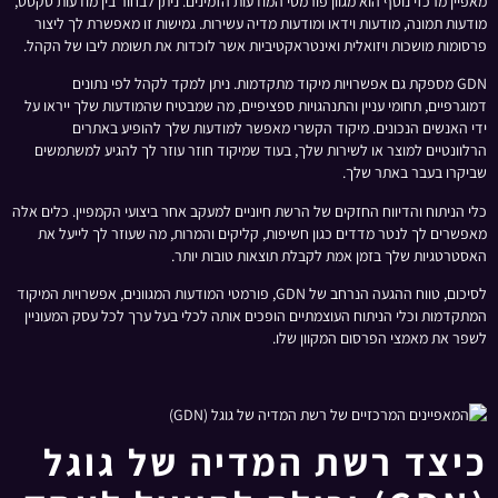
מאפיין מרכזי נוסף הוא מגוון פורמטי המודעות הזמינים. ניתן לבחור בין מודעות טקסט,
מודעות תמונה, מודעות וידאו ומודעות מדיה עשירות. גמישות זו מאפשרת לך ליצור
פרסומות מושכות ויזואלית ואינטראקטיביות אשר לוכדות את תשומת ליבו של הקהל.
GDN מספקת גם אפשרויות מיקוד מתקדמות. ניתן למקד לקהל לפי נתונים
דמוגרפיים, תחומי עניין והתנהגויות ספציפיים, מה שמבטיח שהמודעות שלך ייראו על
ידי האנשים הנכונים. מיקוד הקשרי מאפשר למודעות שלך להופיע באתרים
הרלוונטיים למוצר או לשירות שלך, בעוד שמיקוד חוזר עוזר לך להגיע למשתמשים
שביקרו בעבר באתר שלך.
כלי הניתוח והדיווח החזקים של הרשת חיוניים למעקב אחר ביצועי הקמפיין. כלים אלה
מאפשרים לך לנטר מדדים כגון חשיפות, קליקים והמרות, מה שעוזר לך לייעל את
האסטרטגיות שלך בזמן אמת לקבלת תוצאות טובות יותר.
לסיכום, טווח ההגעה הנרחב של GDN, פורמטי המודעות המגוונים, אפשרויות המיקוד
המתקדמות וכלי הניתוח העוצמתיים הופכים אותה לכלי בעל ערך לכל עסק המעוניין
לשפר את מאמצי הפרסום המקוון שלו.
כיצד רשת המדיה של גוגל