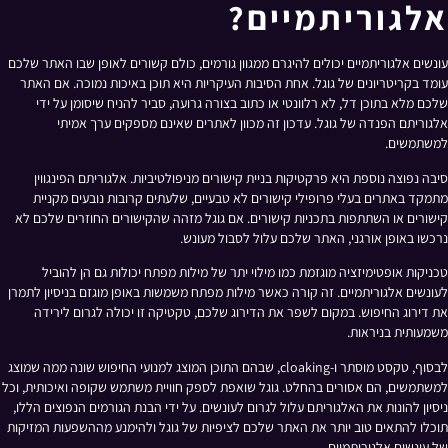
אלגוריתמיים?
עונשים אלגוריתמיים יכולים להיגרם ממגוון גורמים, כולם קשורים לאופן שבו האתר שלכם
עומד בקריטריונים של גוגל. אחת הסיבות העיקריות היא תוכן באיכות נמוכה. אם האתר
שלכם מלא בתוכן דל, לא רלוונטי או כתוב בצורה גרועה, סביר להניח שיסומן על ידי
אלגוריתם הפנדה של גוגל. עדכון זה מכוון לאתרים שאינם מספקים ערך אמיתי
למשתמשים.
סיבה נפוצה נוספת היא פרקטיקות בניית קישורים מניפולטיביות. אלגוריתם הפינגווין
מתמקד באתרים בעלי פרופילי קישורים לא טבעיים, שלעתים קרובות נובעים מקניית
קישורים או השתתפות בתכניות קישורים. אם גוגל מזהה שהקישורים החוזרים שלכם לא
נרכשו באופן אורגני, האתר שלכם עלול לסבול מעונש.
טכניקות אופטימיזציה מוגזמת כמו מילוי יתר של מילות מפתח יכולות גם הן להוביל
לעונשים אלגוריתמיים. זה קורה כאשר מילות מפתח משמשות באופן מוגזם בניסיון לתמרן
את דירוג החיפוש. במקום לשפר את הדירוג שלכם, טקטיקה זו יכולה לגרום לירידה
משמעותית בניראות.
לבסוף, טקסט מוסתר ו-cloaking, שבהם התוכן המוצג למנועי החיפוש שונה ממה שמוצג
למשתמשים, הם אסורים בהחלט. גוגל שואפת לספק חוויית משתמש שקופה ואיכותית, וכל
ניסיון להונות את האלגוריתם עלול לגרום לעונשים. על ידי הבנת הגורמים הנפוצים הללו,
תוכלו להתאים טוב יותר את האתר שלכם לציפיות של גוגל ולהימנע מההשפעות המזיקות
של עונשים אלגוריתמיים.