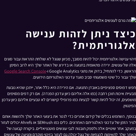
כיצד ניתן לזהות ענישה
אלגוריתמית?
זיהוי ענישה אלגוריתמית יכול להיות מסובך, מכיוון שגוגל לא שולחת התראות עבור סוגים
אלה של עונשים. ירידה פתאומית בתנועה או בדירוג של האתר שלך היא לרוב הסימן
הראשון. כדי להתחיל, בדוק את נתוני Google Analytics ו-
Google Search Console
שלך עבור כל שינוי משמעותי סביב מועד עדכוני האלגוריתם הידועים.
חפש דפוסים ספציפיים באובדן התנועה. אם הירידה היא כלל-אתר, ייתכן שהיא נובעת
מבעיית איכות תוכן רחבה (כמו אלה אליהם כיוון עדכון הפנדה). אם רק דפים מסוימים
מושפעים, זה יכול להיות קשור לבעיות כמו פרופילי קישורים לא טבעיים אליהם כיוון עדכון
הפינגווין.
בנוסף, השתמש בכלים של קידום אתרים כדי לנטר את ביצועי האתר שלך ולהשוות אותם
לציר הזמן של עדכוני האלגוריתם האחרונים. כלים כמו SEMrush או Ahrefs יכולים לעזור
במעקב אחר שינויים אלה ולספק תובנות לגבי עונשים פוטנציאליים. ביקורת קבועה של
האתר שלך לתאימות להנחיות של גוגל יכולה גם לעזור בזיהוי מוקדם ומניעה של עונשים