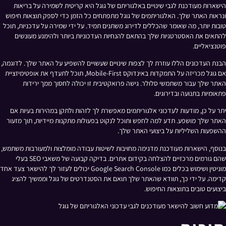
הישארות מעודכנת לגבי שינויים באלגוריתם של גוגל היא קריטית לשמירה על בריאות
ונראות האתר שלך. האלגוריתמים של גוגל מתפתחים כל הזמן כדי לספק תוצאות חיפוש
טובות יותר, מה שאומר שהכללים לדירוג משתנים תמיד. על ידי שמירה על עדכניות, תוכל
להתאים את האסטרטגיות שלך בהתאם להנחיות העדכוניות ביותר ולהימנע מעונשים
פוטנציאליים.
הבנת העדכונים הללו עוזרת לך לצפות שינויים שעשויים להשפיע על האתר שלך. לדוגמה,
אם גוגל מכריזה על התמקדות באינדוקס Mobile-First, תוכל לתעדף את אופטימיזציית
האתר שלך עבור משתמשי סלולר. גישה פרואקטיבית זו יכולה לחסוך ממך ירידות
פתאומיות בתנועה ובדירוגים.
יתר על כן, מודעות לעדכוני אלגוריתמים מאפשרת לך לזהות ולתקן במהירות בעיות אם
האתר שלך מושפע. תדע למה לחפש ותוכל לנקוט בפעולות מתקנות מיידיות, תוך מזעור
ההשפעות השליליות על ביצועי האתר שלך.
בנוסף, הישארות מעודכנת מדגימה מחויבות לשיטות עבודה מומלצות ולמעורבות משתמש,
שהם גורמים מרכזיים להצלחה בקידום אתרים. בדיקה קבועה של משאבי SEO בעלי
מוניטין ושימוש בכלים כמו Google Search Console יכולים לעזור לך להישאר צעד אחד
קדימה. על ידי כך, תוודא שהאתר שלך תואם את הסטנדרטים של גוגל וממשיך להציג
ביצועים טובים בתוצאות החיפוש.