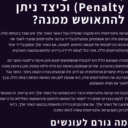
Penalty) וכיצד ניתן
להתאושש ממנה?
ענישה אלגוריתמית היא סנקציה שמטילה גוגל כאשר האתר שלך אינו עומד בהנחיות שלה.
עונשים אלה הם אוטומטיים, ומופעלים על ידי עדכוני אלגוריתמים שנועדו לשפר את
האיכות והרלוונטיות של תוצאות החיפוש. למעשה, אם האתר שלך מסומן על ידי אחד
מהאלגוריתמים הללו, אתה יכול לצפות לירידה בדירוג החיפוש ובתנועה האורגנית.
מטרת העונשים הללו היא להבטיח שמשתמשים ימצאו תוכן איכותי ורלוונטי כאשר הם
מחפשים באינטרנט. אתרים שעוסקים בשיטות כמו מילוי מילות מפתח, תוכן באיכות נמוכה
או בניית קישורים מניפולטיבית הם לרוב אלו שנפגעים בצורה הקשה ביותר. כאשר גוגל
מעדכנת את האלגוריתמים שלה, היא שואפת לסנן את השיטות הפחות רצויות הללו, ובכך
לשפר את חוויית המשתמש.
הבנת מהי ענישה אלגוריתמית וכיצד היא משפיעה על האתר שלך היא קריטית. זה מאפשר
לך לנקוט בצעדים יזומים כדי לשמור על תאימות ולהימנע מההשפעות השליליות על נראות
ותנועה של האתר שלך. אם אתה מבחין בירידה פתאומית בביצועי האתר שלך, כדאי
לבדוק האם ענישה אלגוריתמית עשויה להיות הסיבה.
מה גורם לעונשים