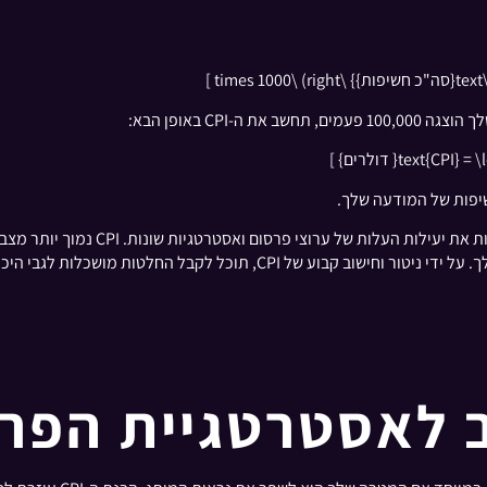
הבנת חישוב זה היא קריטית מכיוון שהי
וזה אידיאלי למקסום נראות המותג ומיטוב תקציב השיווק שלך. על ידי ניטור ו