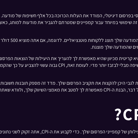
CPI – Cost Per Impress) היא מדד בסיסי בפרסום דיגיטלי, המודד את העלות הכרוכה בכל אלף 
ה שימושי במיוחד עבור קמפיינים שמטרתם להגביר את מודעות למותג, כאש
לקהל גדול יותר בעלות נמוכה יותר, וזה מועיל למקסום החשיפה מבלי 
ל החלטות מושכלות לגבי היכן להקצות את תקציב הפרסום שלך. מדד זה מספק תובנות חש
העלות של פלטפורמות ואסטרטגיות פרסום שונות. בסופו של דבר, הבנת ה-CPI מאפשרת לך למטב 
חישוב העלות לכל חשיפה (CPI) הוא פשוט וחיוני להערכ