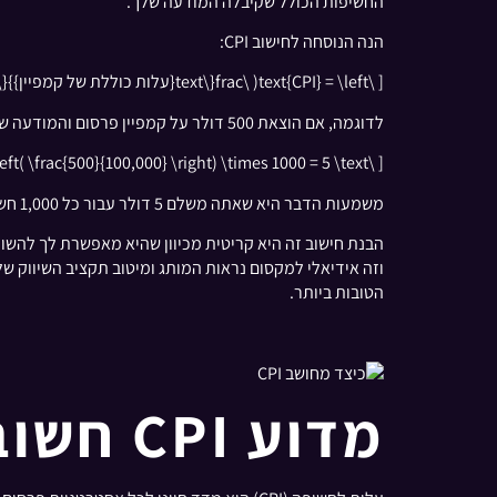
החשיפות הכולל שקיבלה המודעה שלך.
הנה הנוסחה לחישוב CPI:
[ \text{CPI} = \left( \frac{\text{עלות כוללת של קמפיין}}{\text{סה"כ חשיפות}} \right) \times 1000 ]
לדוגמה, אם הוצאת 500 דולר על קמפיין פרסום והמודעה שלך הוצגה 100,000 פעמים, תחשב את ה-CPI באופן הבא:
[ \text{CPI} = \left( \frac{500}{100,000} \right) \times 1000 = 5 \text{ דולרים} ]
משמעות הדבר היא שאתה משלם 5 דולר עבור כל 1,000 חשיפות של המודעה שלך.
הטובות ביותר.
מדוע CPI חשוב לאסטרטגיית הפרסום שלך?