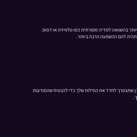
ות את יעילות העלות של ערוצי פרסום שונים. לדוגמה, ייתכן שתגלה שפלטפורמות מדיה חברתית מציעות CPI נמוך יותר בהשוואה למדיה מסורתית כמו טלוויזיה או דפוס.
שתהיה להם ההשפעה הרבה ביותר.
טגיות שישפרו את ביצועי השיווק הכוללים שלך. אם ה-CPI שלך גבוה מהצפוי, ייתכן שתצטרך לחדד את הפילוח שלך כדי להבטיח שהמודעות