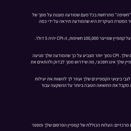
חשיפות של מודעה. "חשיפה" מתרחשת בכל פעם שמודעה מוצגת על מסך של
ר המטרה העיקרית היא שהמודעה תיראה על ידי כמה
במילים פשוטות, CPI עוזר לך להבין כמה אתה משלם כדי שהמודעה שלך תוצג ללקוחות פוטנציאליים. לדוגמה, אם אתה מוציא 500 דולר על קמפיין שמייצר 100,000 חשיפות, ה-CPI יהיה 5 דולר.
, היא קריטית מכיוון שהיא מאפשרת לך להעריך את היעילות של הוצאות הפרסום שלך. CPI נמוך יותר מצביע על כך שהמודעה שלך מגיעה
לבזבז יותר מדי. לעומת זאת, CPI גבוה עשוי להצביע על כך שהקמפיין שלך אינו חסכוני, מה שידרוש ממך לבדוק ולהתאים את
ובות לגבי ביצועי הקמפיינים שלך ועוזר לך להשוות את יעילות
את מאמצי השיווק שלך, ולוודא שאתה מקבל את התשואה הטובה ביותר על ההשקעה עבור
ת יעילותן של קמפייני הפרסום שלך. כדי לקבוע את ה-CPI, אתה זקוק לשני נתונים מרכזיים: העלות הכוללת של קמפיין הפרסום שלך ומספר