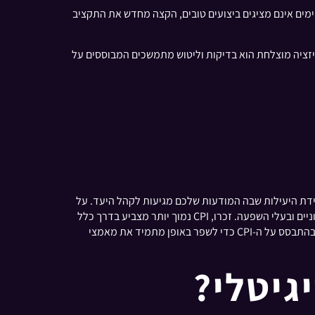
עות או מיקומים מסוימים אינם מציגים ביצועים טובים, הקצה מחדש את התקציב
 זכור, המפתח לאופטימיזציה מוצלחת הוא בדיקות וליטוש מתמשכים המבוססים על
ת לגבי מידת היעילות שבה המודעות שלכם מגיעות לקהל היעד. על
ידי חישוב ומעקב אחר ה-CPI, תוכלו לקבל החלטות מושכלות לגבי הקצאת תקציב הפרסום שלכם. זה מבטיח שהקמפיינים שלכם יהיו חסכוניים ובעלי השפעה. זכרו, CPI נמוך יותר מצביע בדרך כלל
על קמפיין פרסום יעיל יותר, מה שעוזר לכם למקסם את נראות המותג מבלי לבזבז כסף. המשיכו לנתח ולהתאים את האסטרטגיות שלכם בהתבסס על ה-CPI כדי לשפר באופן מתמיד את מאמצי
גיטלי?