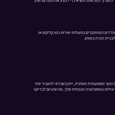
ד חיוני לכל אסטרטגיית פרסום, במיוחד אם המטרה שלך היא לשפר את נראות המותג. הבנת ה-CPI עוזרת לך להעריך כמה אתה מוציא כדי להציג את המודעה שלך
 למדדים המתמקדים בפעולות ישירות כמו קליקים או
על ידי ניטור CPI, תוכל לקבל החלטות מושכלות לגבי היכן להקצות את תקציב הפרסום שלך. אם אתה מגלה שפלטפורמה אחת מציעה CPI נמוך משמעותית מאחרת, ייתכן שכדאי להעביר יותר
הגעה שלך מבלי לבזבז יותר מדי. בנוסף, CPI גבוה יכול לאותת על חוסר יעילות באסטרטגיה הנוכחית שלך, מה שיגרום לבדיקה