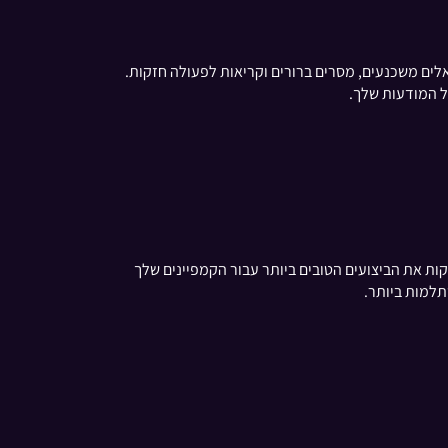
ל הקהל שלך, מה שמוביל למעורבות טובה יותר ו-CPI נמוך יותר. השקע בוויזואלים משכנעים, מסרים ברורים וקריאות לפעולה חזקות.
ל המודעות שלך.
יע באופן משמעותי על ה-CPI שלך. נתח אילו פלטפורמות מספקות את הביצועים הטובים ביותר עבור הקמפיינים שלך
תלמות ביותר.