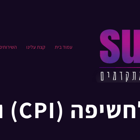
עמוד בית
קצת עלינו​
השירותים
מהי על