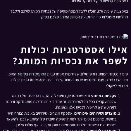
באמצעות קבוצות מיקוד ומחקר איכותני.
באמצעות שיטות אלו, תוכלו לקבל תמונה מקיפה של נכסיות המותג שלכם ולקבל
החלטות מושכלות כדי לחזק את נוכחות המותג שלכם בשוק.
אילו אסטרטגיות יכולות
לשפר את נכסיות המותג?
שיפור נכסיות המותג דורש שילוב של יוזמות אסטרטגיות המתמקדות בשיפור האופן
שבו הצרכנים תופסים ומתקשרים עם המותג שלכם. הנה כמה אסטרטגיות יעילות
שכדאי לשקול:
עקביות במיתוג
: ודאו שהמסרים, הוויזואליה והזהות הכללית של המותג
שלכם עקביים בכל הפלטפורמות. זה עוזר ביצירת תדמית מותג חזקה וניתנת
לזיהוי, שהיא קריטית לבניית אמון ונאמנות.
מוצרים ושירותים איכותיים
: אספקת מוצרים ושירותים באיכות גבוהה היא
בסיסית. צרכנים נוטים יותר לפתח תפיסה חיובית של המותג שלכם ולהישאר
נאמנים אם הציפיות שלהם מתממשות באופן עקבי או אף עולות עליהן.
מעורבות לקוחות
: תקשרו עם הלקוחות שלכם באופן קבוע דרך ערוצים שונים