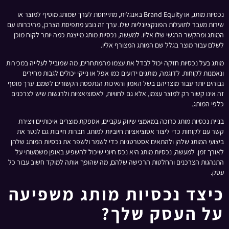
נכסיות מותג, או Brand Equity באנגלית, מתייחסת לערך שמותג מוסיף למוצר או
שירות מעבר לתועלות הפונקציונליות שלו. ערך זה נובע מתפיסת הצרכן, מהיכרותו עם
המותג ומהקשר הרגשי שלו אליו. למעשה, נכסיות מותג מייצגת כמה יותר לקוח מוכן
לשלם עבור מוצר בגלל שם המותג המצורף אליו.
מותג בעל נכסיות חזקה יכול לבדל את עצמו מהמתחרים, מה שמוביל לעלייה במכירות
ונאמנות לקוחות. לדוגמה, מותגים ידועים כמו אפל או נייקי יכולים לגבות מחירים
גבוהים יותר עבור מוצריהם בשל האמון והאיכות הנתפסת הקשורים לשמם. ערך מוסף
זה אינו קשור רק למוצר עצמו, אלא גם לחוויות, לאסוציאציות ולרגשות שיש לצרכנים
כלפי המותג.
בניית נכסיות מותג כרוכה במאמצי שיווק עקביים, אספקת מוצרים איכותיים ויצירת
קשר עם לקוחות כדי ליצור אסוציאציות חיוביות למותג. חברות חייבות גם לנטר את
ביצועי המותג שלהן ולהתאים אסטרטגיות כדי לשמר ולשפר את נכסיות המותג שלהן
לאורך זמן. למעשה, נכסיות מותג היא נכס חיוני שיכול להשפיע באופן משמעותי על
התנהגות הצרכנים והחלטות הרכישה שלהם, מה שהופך אותה למוקד חשוב עבור כל
עסק.
כיצד נכסיות מותג משפיעה
על העסק שלך?