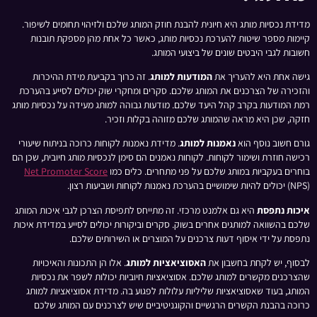
מדידת נכסיות מותג היא חיונית להבנת חוזק המותג שלכם ולזיהוי תחומים לשיפור.
קיימות מספר שיטות להערכת נכסיות מותג, כאשר כל אחת מהן מספקת תובנות
חשובות לגבי היבטים שונים של ביצועי המותג.
גישה אחת היא להעריך את
המודעות למותג
. זה כרוך בקביעת מידת ההיכרות
והזכירה של הצרכנים את המותג שלכם. סקרים ומחקרי שוק יכולים לסייע בהערכת
רמת המודעות בקרב קהל היעד שלכם. מודעות גבוהה למותג מעידה על נכסיות מותג
חזקה, שכן היא מראה שהמותג שלכם מזוהה בקלות וזכיר.
גורם חשוב נוסף הוא
נאמנות למותג
. מדידת נאמנות לקוחות כרוכה בניתוח שיעורי
רכישה חוזרת ושימור לקוחות. לקוחות נאמנים הם סימן לנכסיות מותג חיובית, שכן הם
בוחרים בעקביות במותג שלכם על פני מתחרים. כלים כמו
Net Promoter Score
(NPS) יכולים להיות שימושיים בהערכת נאמנות לקוחות ושביעות רצון.
איכות נתפסת
היא גם אלמנט מרכזי. זה מתייחס לתפיסת הצרכן לגבי איכות המותג
שלכם בהשוואה למותגים אחרים בשוק. סקרים וביקורות יכולים לסייע במדידת איכות
נתפסת על ידי איסוף דעות צרכנים על המוצרים או השירותים שלכם.
לבסוף, יש לקחת בחשבון את
האסוציאציות למותג
. אלו הן התכונות והאיכויות
שהצרכנים מקשרים למותג שלכם. אסוציאציות חיוביות יכולות לשפר את נכסיות
המותג, בעוד שאסוציאציות שליליות עלולות לפגוע בה. מדידת אסוציאציות למותג
כרוכה בהבנת הקשרים הרגשיים והקוגניטיביים שיש לצרכנים עם המותג שלכם