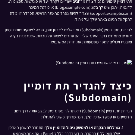
תתי דומיין שימושיים גם ליצירת מרחבים ייעודיים לקהלי יעד או פונקציות ספציפיות.
לדוגמה, ייתכן שיש לך בלוג (blog.example.com) או פורטל תמיכה
(support.example.com) שצריך להיות נפרד מהאתר הראשי. הפרדה זו יכולה
להקל על הניווט באתר שלך ועל ניהולו.
לסיכום, תתי דומיין (Subdomain) אידיאליים לארגון תוכן, פנייה לשווקים שונים, ומתן
אזורים מתמחים בתוך האתר שלך. הם עוזרים לשמור על נוכחות אינטרנטית נקייה
ומובנית ויכולים לשפר משמעותית את חוויית המשתמש.
כיצד להגדיר תת דומיין
(Subdomain)
הגדרת תת דומיין (Subdomain) היא תהליך פשוט וניתן לבצע אותה דרך רשם
הדומיינים או ספק האחסון שלך. הנה מדריך פשוט להתחלה:
גש ללוח הבקרה או לממשק ניהול הדומיין שלך
: התחבר לחשבון האחסון
שלך ונווט ללוח הבקרה, הידוע בדרך כלל כ-cPanel. אם אתה משתמש