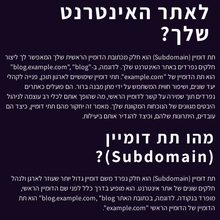
לאתר האינטרנט
שלך?
תת דומיין (Subdomain) הוא חלק מכתובת הדומיין הראשית שלך המאפשר לך ליצור
חלקים נפרדים באתר האינטרנט שלך. לדוגמה, ב-"blog.example.com", "blog"
הוא תת הדומיין של "example.com". תתי דומיין שימושיים לארגון תוכן, פנייה לקהלי
יעד שונים, ושיפור חווית המשתמש על ידי מתן מבנה ברור. הם פועלים כאתרים
נפרדים תוך שמירה על קשר לדומיין הראשי, מה שהופך אותם לכלי רב עוצמה לניהול
היבטים מגוונים של הנוכחות המקוונת שלך. מאמר זה יחקור מהם תתי דומיין, כיצד הם
עובדים, היתרונות שלהם, וכיצד להגדיר אותם ביעילות.
מהו תת דומיין
(Subdomain)?
תת דומיין (Subdomain) הוא חלק נפרד משם דומיין גדול יותר שעוזר לארגן ולנהל
חלקים שונים של אתר אינטרנט. הוא מופיע בדרך כלל לפני שם הדומיין הראשי,
מופרד בנקודה. לדוגמה, בכתובת האתר blog.example.com, "blog" הוא תת
הדומיין של הדומיין הראשי "example.com".