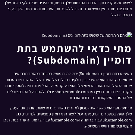
לשמור על עקביות תוך הרחבת הנוכחות שלך ברשת, ומבהירים שכל חלקי האתר שלך
מחוברים תחת דומיין ראשי אחד. זה יכול לשפר את האמינות והמהימנות שלך בעיני
המבקרים שלך.
מתי כדאי להשתמש בתת
דומיין (Subdomain)?
השימוש בתת דומיין (Subdomain) יכול להיות מועיל במיוחד במספר תרחישים.
שימוש נפוץ אחד הוא להפריד בין חלקים נבדלים של האתר שלך שמשרתים מטרות
שונות. למשל, אם האתר הראשי שלך הוא בעיקר מידעי אבל אתה רוצה להוסיף חנות
מקוונת, יצירת תת דומיין כמו shop.example.com יכולה לשמור על הפונקציונליות
של המסחר האלקטרוני נפרדת ומאורגנת.
תרחיש נוסף הוא כאשר אתה מכוון לאזורים גיאוגרפיים או שפות שונות. אם העסק
שלך פועל במספר מדינות, אתה יכול ליצור תתי דומיין ספציפיים למדינות, כגון
uk.example.com עבור בריטניה ו-fr.example.com עבור צרפת. זה עוזר במתן תוכן
מקומי ובשיפור חוויית המשתמש.