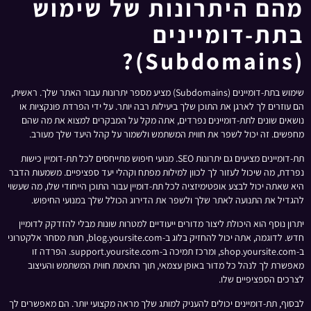
מהם היתרונות של שימוש
בתת-דומיינים
(Subdomains)?
שימוש בתת-דומיינים (Subdomains) מציע מספר יתרונות עבור האתר שלך. ראשית,
הם עוזרים לך לארגן את התוכן שלך ביעילות רבה יותר. על ידי הפרדת פונקציות או
נושאים שונים לתת-דומיינים נפרדים, אתה מקל על המבקרים למצוא את מה שהם
מחפשים. זה יכול לשפר את חווית המשתמש ולשמור על קהל היעד שלך מעורב.
תת-דומיינים מציעים גם יתרונות SEO. מנועי חיפוש מתייחסים לכל תת-דומיין כישות
נפרדת, מה שיכול לעזור לך לכוון למילות מפתח וקהלי יעד ספציפיים. משמעות הדבר
היא שאתה יכול לבצע אופטימיזציה לכל תת-דומיין עבור התוכן הייחודי שלו, מה שעשוי
להגדיל את התנועה לאתר שלך ולשפר את הדירוג הכולל שלך במנועי החיפוש.
יתרון נוסף הוא היכולת ליצור מדורים ייעודיים למטרות שונות מבלי להזדקק לדומיין
חדש. לדוגמה, אתה יכול להחזיק בלוג ב-blog.yoursite.com, חנות מסחר אלקטרוני
ב-shop.yoursite.com, ומרכז תמיכה ב-support.yoursite.com. הפרדה זו
מאפשרת לך לנהל כל מדור באופן עצמאי, תוך התאמת חווית המשתמש והעיצוב
לצרכים הספציפיים שלו.
לבסוף, תת-דומיינים יכולים להעניק למותג שלך מראה מקצועי יותר. הם מאפשרים לך