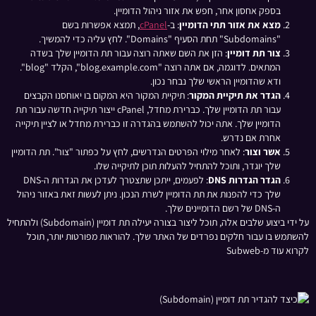
בספק אחסון אחר, חפש את אזור ניהול הדומיין.
מצא את אזור תתי הדומיין
: ב-
cPanel
, תמצא אפשרות בשם
"Subdomains" תחת הסעיף "Domains". לחץ עליה כדי להמשיך.
צור תת דומיין
: הזן את השם שאתה רוצה עבור תת הדומיין שלך בשדה
המתאים. לדוגמה, אם אתה רוצה "blog.example.com", הקלד "blog".
ודא שהדומיין הראשי שלך נבחר נכון.
הגדר את תיקיית המקור
: תיקיית המקור היא המקום בו יאוחסנו הקבצים
עבור תת הדומיין שלך. כברירת מחדל, cPanel ייצור תיקייה חדשה עבור תת
הדומיין שלך. אתה יכול להשתמש בהגדרה זו כברירת מחדל או לציין תיקייה
אחרת אם נדרש.
אשר וצור
: לאחר מילוי הפרטים הנדרשים, לחץ על כפתור "צור". תת הדומיין
שלך יוגדר, ותוכל להתחיל להעלות תוכן לתיקייה שלו.
הגדר הגדרות DNS
: לפעמים, ייתכן שתצטרך לעדכן את הגדרות ה-DNS
שלך כדי להפנות את תת הדומיין לשרת הנכון. ניתן לעשות זאת באזור ניהול
ה-DNS של רשם הדומיינים שלך.
על ידי ביצוע שלבים אלה, תוכל ליצור בצורה יעילה תת דומיין (Subdomain) ולהתחיל
להשתמש בו עבור חלקים נפרדים של האתר שלך. להוראות מפורטות יותר, תוכל
לקרוא עוד מ-Subweb