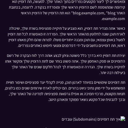
ומאפשרים לך ליצור מקטעים נפרדים בתוך האתר שלך. למעשה, תת דומיין הוא
קידומת שמתווספת לשם הדומיין הראשי שלך ומופרדת בנקודה. לדוגמה, בכתובת
האתר blog.example.com, "blog" הוא תת הדומיין של הדומיין הראשי
example.com.
כאשר אתה מגדיר תת דומיין, הוא מצביע על תיקייה ספציפית בשרת שלך, שיכולה
לארח תוכן שונה לחלוטין מהאתר הראשי שלך. הפרדה זו מאפשרת לכל תת דומיין
לפעול באופן עצמאי, עם תוכן ומבנה ייחודיים משלו. למרות שהם חלק מאותו דומיין
ראשי, תת דומיינים נחשבים על ידי דפדפנים ומנועי חיפוש כאתרים נפרדים.
יצירת תת דומיין היא בדרך כלל פשוטה וניתן לבצע אותה דרך לוח הבקרה של רשם
הדומיינים או ספק האחסון שלך. אתה פשוט בוחר שם לתת הדומיין שלך ומקשר אותו
לתיקייה בשרת שלך. הגדרה זו מאפשרת לך לנהל חלקים שונים של האתר שלך
ביעילות רבה יותר.
תת דומיינים שימושיים במיוחד לארגון תוכן, פנייה לקהלי יעד ספציפיים ושיפור חוויית
המשתמש על ידי מתן נתיבי ניווט ברורים. הם יכולים לארח שירותים שונים כמו בלוגים,
חנויות מקוונות, מרכזי תמיכה או אפילו גרסאות ספציפיות למדינה של האתר שלך,
ובכך להבטיח שכל מקטע נשאר ממוקד ומאורגן היטב.