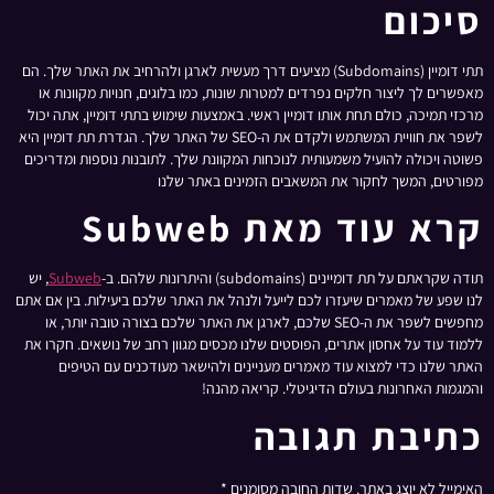
סיכום
תתי דומיין (Subdomains) מציעים דרך מעשית לארגן ולהרחיב את האתר שלך. הם
מאפשרים לך ליצור חלקים נפרדים למטרות שונות, כמו בלוגים, חנויות מקוונות או
מרכזי תמיכה, כולם תחת אותו דומיין ראשי. באמצעות שימוש בתתי דומיין, אתה יכול
לשפר את חוויית המשתמש ולקדם את ה-SEO של האתר שלך. הגדרת תת דומיין היא
פשוטה ויכולה להועיל משמעותית לנוכחות המקוונת שלך. לתובנות נוספות ומדריכים
מפורטים, המשך לחקור את המשאבים הזמינים באתר שלנו
קרא עוד מאת Subweb
תודה שקראתם על תת דומיינים (subdomains) והיתרונות שלהם. ב-
Subweb
, יש
לנו שפע של מאמרים שיעזרו לכם לייעל ולנהל את האתר שלכם ביעילות. בין אם אתם
מחפשים לשפר את ה-SEO שלכם, לארגן את האתר שלכם בצורה טובה יותר, או
ללמוד עוד על אחסון אתרים, הפוסטים שלנו מכסים מגוון רחב של נושאים. חקרו את
האתר שלנו כדי למצוא עוד מאמרים מעניינים ולהישאר מעודכנים עם הטיפים
והמגמות האחרונות בעולם הדיגיטלי. קריאה מהנה!
כתיבת תגובה
האימייל לא יוצג באתר.
שדות החובה מסומנים
*