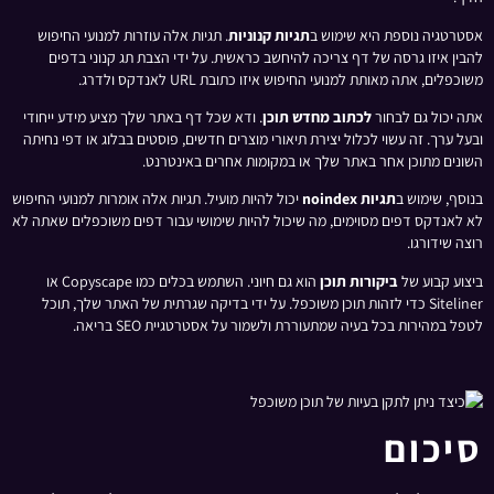
אסטרטגיה נוספת היא שימוש ב
תגיות קנוניות
. תגיות אלה עוזרות למנועי החיפוש
להבין איזו גרסה של דף צריכה להיחשב כראשית. על ידי הצבת תג קנוני בדפים
משוכפלים, אתה מאותת למנועי החיפוש איזו כתובת URL לאנדקס ולדרג.
אתה יכול גם לבחור
לכתוב מחדש תוכן
. ודא שכל דף באתר שלך מציע מידע ייחודי
ובעל ערך. זה עשוי לכלול יצירת תיאורי מוצרים חדשים, פוסטים בבלוג או דפי נחיתה
השונים מתוכן אחר באתר שלך או במקומות אחרים באינטרנט.
בנוסף, שימוש ב
תגיות noindex
יכול להיות מועיל. תגיות אלה אומרות למנועי החיפוש
לא לאנדקס דפים מסוימים, מה שיכול להיות שימושי עבור דפים משוכפלים שאתה לא
רוצה שידורגו.
ביצוע קבוע של
ביקורות תוכן
הוא גם חיוני. השתמש בכלים כמו Copyscape או
Siteliner כדי לזהות תוכן משוכפל. על ידי בדיקה שגרתית של האתר שלך, תוכל
לטפל במהירות בכל בעיה שמתעוררת ולשמור על אסטרטגיית SEO בריאה.
סיכום