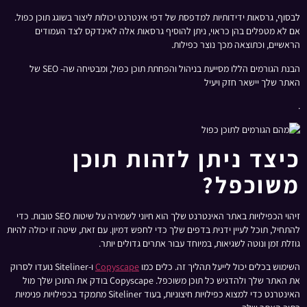
לבסוף, גרסאות ידידותיות למדפסת של דפי אינטרנט יכולות ליצור בשוגג תוכן כפול.
אם לא מטפלים בהן כראוי, ניתן להוסיף גרסאות אלה לאינדקס לצד העמודים
הראשיים, וכתוצאה מכך נוצר כפילות.
הבנת הגורמים הללו מסייעת בניהול והפחתת תוכן כפול, ומבטיחה שה- SEO של
האתר שלך יישאר חזק ויעיל
.
כיצד ניתן לזהות תוכן
משוכפל?
זיהוי הכפילויות באתר האינטרנט שלך הוא חיוני לשמירה על שיטות SEO טובות. כדי
להתחיל, תוכל לעיין ידנית בדפים שלך כדי לחפש דמיון. עם זאת, שיטה זו יכולה להיות
גוזלת זמן ונוטה לשגיאות, במיוחד עבור אתרים גדולים יותר.
השימוש בכלים יכול לייעל תהליך זה. כלים כמו
Copyscape
ו-Siteliner נועדו לסרוק
את האתר שלך ולהדגיש כל תוכן משוכפל. Copyscape בודק את התוכן שלך מול
האינטרנט כדי למצוא כפילויות חיצוניות, בעוד Siteliner מתמקד בכפילויות פנימיות