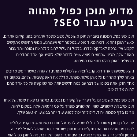
מדוע תוכן כפול מהווה
בעיה עבור SEO?
תוכן משוכפל, המכונה בעברית תוכן משוכפל, מציב מספר אתגרים בפני קידום אתרים.
כאשר תוכן זהה או דומה מאוד מופיע במספר דפי אינטרנט, מנועי החיפוש מתקשים
לקבוע איזו גרסה לאנדקס ולדרג. בלבול זה עלול להוביל לנראות נמוכה יותר עבור
האתר שלך, מכיוון שמנועי חיפוש עשויים לבחור שלא להציג אף אחד מהדפים
הכפולים באופן בולט בתוצאות החיפוש.
נושא משמעותי אחד הוא קניבליזציה של מילות מפתח. זה קורה כאשר דפים מרובים
באתר שלך מתחרים על אותן מילות מפתח, מדלל את האפקטיביות שלהם. במקום דף
אחד חזק, אתה בסופו של דבר עם כמה חלשים יותר, מה שמקשה על כל אחד מהם
להיות מדורג טוב.
תוכן משוכפל משפיע גם על הערך של קישורים נכנסים. כאשר גרסאות שונות של אותו
תוכן מקבלות קישורים, שוויון הקישורים מפוזר על פני גרסאות אלה, במקום להיות
מרוכז בדף סמכותי יחיד. דילול זה יכול לפגוע עוד יותר בביצועי ה- SEO שלך.
יתר על כן, תוכן משוכפל יכול להשפיע לרעה על חוויית המשתמש. מבקרים עלולים
להיות מתוסכלים אם הם נתקלים באותו תוכן שוב ושוב, מה שעלול להוביל לירידה
באמון ולשיעורי יציאה מדף כניסה גבוהים יותר. בסופו של דבר, ניהול תוכן כפול הוא