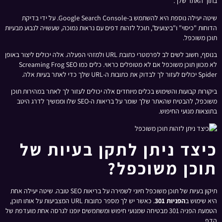
בתוך האתר שלך.
שיטה יעילה נוספת היא להשתמש ב-Google Search Console. על ידי בדיקת
הדוחות "כיסוי" ו"ביצועים", תוכל לזהות דפים עם נראות נמוכה, שעשויה לנבוע מבעיות
תוכן משוכפל.
בנוסף, חשוב לשים לב לפרמטרי כתובת URL ולמזהי הפעלה. אלה יכולים ליצור באופן
לא מכוון תוכן משוכפל אם לא מטופלים כראוי. כלים כמו Screaming Frog SEO
Spider יכולים לעזור לך לבדוק את כתובות ה-URL שלך כדי לאתר בעיות אלה.
ביקורות קבועות והשימוש בכלים מיוחדים אלה יכולים לעזור לך לאתר במהירות תוכן
משוכפל, להבטיח שהאתר שלך שומר על בריאות ה-SEO שלו וממשיך לדרג היטב
בתוצאות מנועי החיפוש.
כיצד ניתן לתקן בעיות של
תוכן משוכפל?
תיקון בעיות של תוכן משוכפל חיוני לשמירה על בריאות SEO טובה. שיטה יעילה אחת
היא שימוש ב
הפניות 301
. כאשר יש לך מספר כתובות URL המצביעות על אותו תוכן,
הטמעת הפניה 301 מבטיחה שמנועי חיפוש ומשתמשים יופנו לגרסה אחת מועדפת של
הדף.