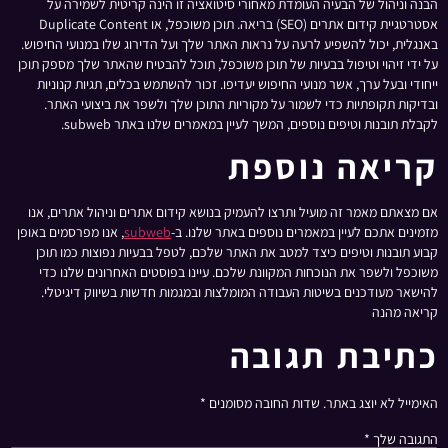
הבנה וניהול של הבעיה העומדת מאחורי סיטואציה זו הינה קריטית לשמירה על
אסטרטגיית קידום אתרים (SEO) בריאה. תוכן משוכפל, או Duplicate Content
באנגלית, יכול להשפיע לרעה על נראות האתר שלך ועל הדירוג שלו במנועי החיפוש.
על ידי זיהוי וטיפול בבעיות של תוכן משוכפל, תוכל להבטיח שהאתר שלך מספק תוכן
ייחודי ובעל ערך, אשר מנועי החיפוש יעדיפו. זכור להשתמש בכלים, תגיות קנוניות
ובדיקות תקופתיות כדי לשמור על מקוריות התוכן שלך ולשפר את ביצועי האתר.
לקבלת תובנות וטיפים נוספים, המשך לעיין במאמרים שלנו באתר subweb.
קריאה נוספת
אם מצאתם מאמר זה מועיל ותרצו להעמיק בנושא קידום אתרים וניהול אתרים, אנו
מזמינים אתכם לעיין במאמרים נוספים באתר שלנו. ב-
subweb
, אנו מפרסמים באופן
קבוע תובנות וטיפים כיצד למטב את האתר שלכם, לטפל בבעיות נפוצות כמו תוכן
משוכפל ולשפר את הנוכחות המקוונת שלכם. עיינו בפוסטים האחרונים שלנו כדי
להישאר מעודכנים בשיטות העבודה המומלצות ובמגמות חדשות בשיווק דיגיטלי.
קריאה מהנה
כתיבת תגובה
האימייל לא יוצג באתר.
שדות החובה מסומנים
*
התגובה שלך
*