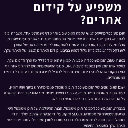
משפיע על קידום
אתרים?
תוכן משוכפל מתייחס לגושי טקסט המופיעים ביותר מדף אינטרנט אחד. מצב זה יכול
להתרחש בתוך אתר אינטרנט יחיד או על פני מספר אתרים. כאשר מנועי חיפוש כמו
גוגל נתקלים בתוכן משוכפל, הם עשויים להתקשות לקבוע איזו גרסה של התוכן
לאנדקס ולדרג. בלבול זה עלול לפגוע בביצועי קידום האתרים (SEO) של האתר שלך.
במונחי SEO, תוכן משוכפל הוא בעייתי מכיוון שהוא יכול לדלל את ערך הדפים שלך.
כאשר אותו תוכן זמין במספר כתובות URL, מנועי החיפוש מתקשים להחליט איזה דף
הוא המקורי או הרלוונטי ביותר. מצב זה יכול להוביל לדירוג נמוך יותר עבור כל הדפים
המשוכפלים.
ישנם סוגים שונים של תוכן משוכפל. תוכן משוכפל פנימי מתרחש בתוך אותו דומיין,
בעוד שתוכן משוכפל חיצוני מופיע על פני דומיינים שונים. שני הסוגaים יכולים להשפיע
על הנראות של האתר שלך בתוצאות מנועי החיפוש.
בעברית, תוכן משוכפל מכונה תוכן משוכפל. הבנת ההשלכות של תוכן משוכפל היא
קריטית לשמירה על אסטרטגיית SEO חזקה. על ידי הבטחה שהתוכן שלך ייחודי
ומנוהל כראוי, תוכל להימנע מהמלכודות הקשורות לתוכן משוכפל ולשפר את ביצועי
האתר שלך בתוצאות החיפוש.