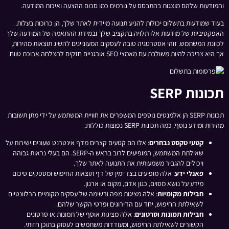
והמודעות שלהם מוצגות בהתבסס על גורמים כמו סכום ההצעה ואיכות המודעה.
בעוד שמודעות בתשלום יכולות להניע תנועה מיידית לאתר שלך, הן כרוכות בעלות.
האפקטיביות של מודעות אלו תלויה בתקציב שלך ובמידת ההתאמה של המודעה שלך
לכוונת המשתמש. זוהי אסטרטגיה טובה לעסקים המעוניינים להשיג תוצאות מהירות,
אך היא צריכה להיות משולבת עם מאמצי SEO אורגניים חזקים להצלחה ארוכת טווח.
תכונות SERP
תכונות SERP הן אלמנטים נוספים המשפרים את חוויית המשתמש על ידי מתן תשובות
מהירות ומידע נוסף. כמה תכונות SERP נפוצות כוללות:
קטעי טקסט נבחרים
: אלו הם קטעים קצרים מדף אינטרנט שעונים ישירות על
שאילתת המשתמש, המופיעים לרוב בראש ה-SERP. הם בעלי נראות גבוהה
ויכולים להגביר משמעותית את התנועה לאתר שלך.
פאנלי ידע
: אלה מופיעים בצד ימין של דף תוצאות החיפוש ומספקים סיכום
מידע על נושא מסוים, כגון אדם, מקום או ארגון.
חבילות מקומיות
: אלה מציגות מפה ורשימה של עסקים מקומיים הרלוונטיים
לשאילתת החיפוש, יחד עם הדירוגים ופרטי הקשר שלהם.
חבילות תמונות וסרטונים
: אלה מציגות אוסף של תמונות או סרטונים
הקשורים לשאילתת החיפוש, ומעודדות משתמשים לעסוק בתוכן חזותי.