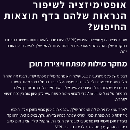
אופטימיזציה לשיפור
הנראות שלהם בדף תוצאות
החיפוש?
אופטימיזציה לדף תוצאות החיפוש (SERP) היא חיונית להנעת תנועה ושיפור הנוכחות
המקוונת שלך. הנה כמה אסטרטגיות שיכולות לעזור לעסק שלך להשיג נראות טובה
יותר:
מחקר מילות מפתח ויצירת תוכן
הבסיס של כל אסטרטגיית SEO יעילה הוא מחקר מילות מפתח יסודי. הבנת מה הקהל
שלך מחפש מאפשרת לך ליצור תוכן שעונה על צרכיו. התחל בזיהוי מילות מפתח
בנפח חיפוש גבוה הרלוונטיות לתעשייה שלך. השתמש בכלים כמו מתכנן מילות
המפתח של גוגל או Ahrefs כדי למצוא מילות מפתח שיש להן איזון טוב בין נפח חיפוש
לתחרות.
לאחר שמצאת את מילות המפתח שלך, שלב אותן באופן טבעי בתוכן שלך. הימנע
מדחיסת מילות מפתח, מכיוון שהיא עלולה לפגוע בדירוג שלך. במקום זאת, התמקד
ביצירת תוכן איכותי ואינפורמטיבי שעונה על השאלות שהקהל שלך שואל. תוכן כתוב
היטב המספק ערך נוטה יותר לדירוג גבוה ב-SERP.