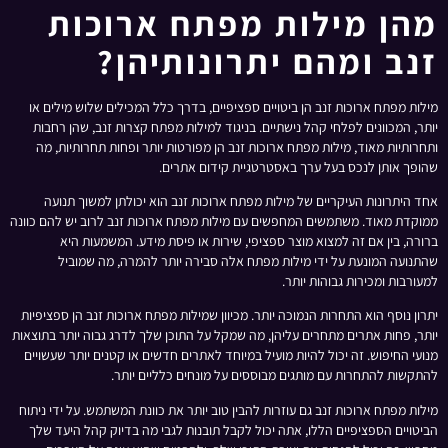
מהן מילות מפתח ארוכות
זנב ומהם יתרונותיהן?
מילות מפתח ארוכות זנב הן ביטויים ספציפיים, בדרך כלל המכילים שלוש מילים או
יותר, המכוונים לפלחי קהל נישתיים. בניגוד למילות מפתח קצרות זנב, שהן רחבות
ותחרותיות מאוד, מילות מפתח ארוכות זנב הן מפורטות יותר ופחות תחרותיות, מה
שהופך אותן לנכס בעל ערך באסטרטגיית קידום אתרים.
אחד היתרונות העיקריים של מילות מפתח ארוכות זנב הוא יכולתן למשוך תנועה
ממוקדת מאוד. משתמשים המחפשים עם מילות מפתח ארוכות זנב לרוב יש להם כוונה
ברורה, בין אם זה למצוא מוצר ספציפי, שירות או פיסת מידע. המשמעות היא
שהתנועה המונעת על ידי מילות מפתח אלה סבירה יותר להמרה, מה שמוביל
למעורבות ומכירות גבוהות יותר.
יתרון נוסף הוא התחרות הנמוכה יותר. מכיוון שמילות מפתח ארוכות זנב הן ספציפיות
יותר, פחות אתרים מתחרים עליהן, מה שמקל על התוכן שלך לדרג גבוה יותר בתוצאות
מנועי החיפוש. זה יכול להיות מועיל במיוחד לאתרים חדשים או קטנים יותר שעשויים
להתקשות להתחרות עם מותגים מבוססים על מונחים כלליים יותר.
מילות מפתח ארוכות זנב גם עוזרות להבין טוב יותר את כוונת המשתמש. על ידי ניתוח
הביטויים הספציפיים הללו, אתה יכול לקבל תובנות לגבי מה בדיוק קהל היעד שלך