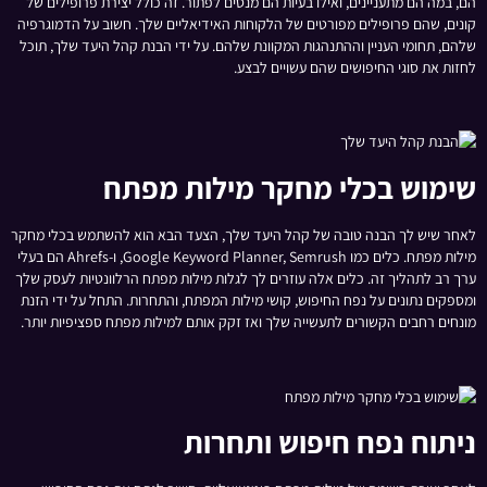
הם, במה הם מתעניינים, ואילו בעיות הם מנסים לפתור. זה כולל יצירת פרופילים של
קונים, שהם פרופילים מפורטים של הלקוחות האידיאליים שלך. חשוב על הדמוגרפיה
שלהם, תחומי העניין וההתנהגות המקוונת שלהם. על ידי הבנת קהל היעד שלך, תוכל
לחזות את סוגי החיפושים שהם עשויים לבצע.
שימוש בכלי מחקר מילות מפתח
לאחר שיש לך הבנה טובה של קהל היעד שלך, הצעד הבא הוא להשתמש בכלי מחקר
מילות מפתח. כלים כמו Google Keyword Planner, Semrush, ו-Ahrefs הם בעלי
ערך רב לתהליך זה. כלים אלה עוזרים לך לגלות מילות מפתח הרלוונטיות לעסק שלך
ומספקים נתונים על נפח החיפוש, קושי מילות המפתח, והתחרות. התחל על ידי הזנת
מונחים רחבים הקשורים לתעשייה שלך ואז זקק אותם למילות מפתח ספציפיות יותר.
ניתוח נפח חיפוש ותחרות