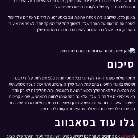
מחפש. זה יכול להנחות את יצירת התוכן שלך, ולהבטיח שהיא עונה על הצרכים
והשאלות המדויקים של הלקוחות הפוטנציאליים שלך.
באופן כללי, שילוב מילות מפתח ארוכות זנב באסטרטגיית קידום האתרים שלך יכול
לשפר את הנראות של האתר שלך, למשוך קהל יעד ממוקד יותר ולשפר את שיעורי
ההמרה, ובסופו של דבר לתרום להצלחת הנוכחות המקוונת שלך.
סיכום
מחקר מילות מפתח הוא חלק חיוני בכל אסטרטגיית SEO מוצלחת. על ידי הבנה
ושימוש במונחי החיפוש בהם קהל היעד שלך משתמש, אתה יכול לשפר משמעותית
את הנראות של האתר שלך ולמשוך תנועה רלוונטית יותר. תהליך זה לא רק עוזר
באופטימיזציה של התוכן שלך, אלא גם בהתאמתו לכוונת המשתמש, שהיא קריטית
לשיפור המעורבות וההמרות. השקעת זמן ומשאבים במחקר מילות מפתח יעיל היא
חיונית כדי להישאר תחרותי ולהשיג הצלחה מקוונת לטווח ארוך.
גלו עוד בסאבווב
ב
סאבווב
, אנו מחויבים לעזור לכם לשלוט בפרטי השיווק הדיגיטלי. האתר שלנו מציע