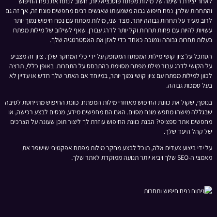
לאחר יצירת רשימה של מילות מפתח פוטנציאליות, חשוב לנתח את נפח החיפוש
והתחרות שלהן. נפח חיפוש גבוה משמעותו שאנשים רבים מחפשים מונח זה, אך זה גם
לרוב מעיד על תחרות גבוהה יותר. מצד שני, מילות מפתח עם נפח חיפוש נמוך יותר
עשויות להיות עם פחות תחרות וקל יותר לדרג עבורן. שאף לשילוב של מילות מפתח
בעלות תחרות גבוהה ונמוכה כאחד כדי לאזן את האסטרטגיה שלך.
הסתכל על ציון קושי מילות המפתח המסופק על ידי כלי המחקר שלך. ציון זה מצביע
על הקושי לדרג עבור מילת מפתח מסוימת בהתבסס על התחרות. באופן כללי, תרצה
לכוון למילות מפתח עם ציון קושי נמוך יותר, במיוחד אם האתר שלך חדש או עדיין לא
בעל סמכות גבוהה.
בנוסף, שקול את כוונת החיפוש מאחורי מילות המפתח. כוונת החיפוש מתייחסת לסיבה
שבגללה מישהו מחפש מונח מסוים. האם הם מחפשים מידע, מנסים לבצע רכישה, או
מחפשים אתר ספציפי? הבנת כוונת החיפוש עוזרת לך ליצור תוכן שעונה על הצרכים
של קהל היעד שלך.
על ידי ביצוע צעדים אלה, תוכל לבצע מחקר מילות מפתח אפקטיבי שישפר את
מאמצי ה-SEO שלך ויביא יותר תנועה ממוקדת לאתר שלך.