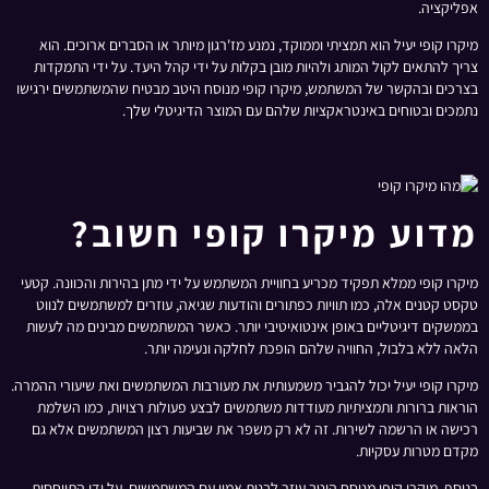
אפליקציה.
מיקרו קופי יעיל הוא תמציתי וממוקד, נמנע מז'רגון מיותר או הסברים ארוכים. הוא
צריך להתאים לקול המותג ולהיות מובן בקלות על ידי קהל היעד. על ידי התמקדות
בצרכים ובהקשר של המשתמש, מיקרו קופי מנוסח היטב מבטיח שהמשתמשים ירגישו
נתמכים ובטוחים באינטראקציות שלהם עם המוצר הדיגיטלי שלך.
מדוע מיקרו קופי חשוב?
מיקרו קופי ממלא תפקיד מכריע בחוויית המשתמש על ידי מתן בהירות והכוונה. קטעי
טקסט קטנים אלה, כמו תוויות כפתורים והודעות שגיאה, עוזרים למשתמשים לנווט
בממשקים דיגיטליים באופן אינטואיטיבי יותר. כאשר המשתמשים מבינים מה לעשות
הלאה ללא בלבול, החוויה שלהם הופכת לחלקה ונעימה יותר.
מיקרו קופי יעיל יכול להגביר משמעותית את מעורבות המשתמשים ואת שיעורי ההמרה.
הוראות ברורות ותמציתיות מעודדות משתמשים לבצע פעולות רצויות, כמו השלמת
רכישה או הרשמה לשירות. זה לא רק משפר את שביעות רצון המשתמשים אלא גם
מקדם מטרות עסקיות.
בנוסף, מיקרו קופי מנוסח היטב עוזר לבנות אמון עם המשתמשים. על ידי התייחסות