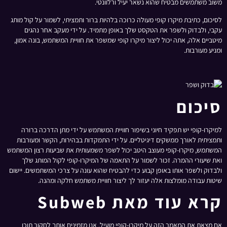
משוב משתמשים מבטיח שהוא נשאר יעיל ורלוונטי.
לסיכום, כתיבת מיקרו קופי מעולה כרוכה בלהיות ברור ותמציתי, לשמור על קול מותג
עקבי, ולבדוק ולשפר את הטקסט שלך באופן מתמיד. על ידי מעקב אחר נהגים
מיטביים אלה, אתה יכול ליצור מיקרו קופי שמשפר את חוויית המשתמש, בונה אמון,
ומניע מעורבות.
סיכום
למיקרו-קופי יש תפקיד חיוני בשיפור חוויית המשתמש על ידי מתן הדרכה ברורה
ותמציתית לאורך ממשקים דיגיטליים. על ידי התמקדות בבהירות, הקשר ומעורבות
המשתמש, מיקרו-קופי מעוצב היטב יכול לשפר משמעותית את שביעות רצון המשתמש
ואת שיעורי ההמרה. זכור לשמור על התאמה של המיקרו-קופי לקול המותג שלך
ולבדוק ולשפר אותו באופן קבוע כדי להבטיח שהוא עונה על צרכי המשתמשים. יישום
שיטות עבודה מומלצות אלה יעזור לך ליצור חוויית משתמש חלקה ומהנה.
קרא עוד מאת Subweb
אם מצאת את המאמר הזה על מיקרו-קופי מועיל, אנו מזמינים אותך לחקור תוכן