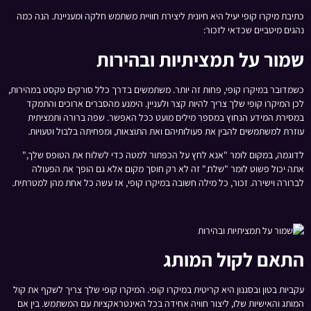
כתיבת מיקרו קופי יעיל היא חיונית ליצירת חוויית משתמש חלקה ומעניינת. הנה כמה
נהגים מיטביים שכדאי לזכור:
שמור על תמציתיות ובהירות
כשמדובר במיקרו קופי, פחות זה יותר. משתמשים בדרך כלל סורקים טקסט במהירות,
לכן המיקרו קופי שלך צריך להיות קצר ולעניין. הימנע מהסברים ארוכים והתמקד
במסירת המידע הנחוץ במספר מילים מועט ככל האפשר. שפה ברורה ותמציתית
עוזרת למשתמשים להבין את פעולותיהם ואת התוצאות, ומפחיתה בלבול וטעויות.
לדוגמה, במקום לומר "אנא לחץ על הכפתור למטה כדי לשלוח את הטופס שלך,"
אתה יכול פשוט לומר "שלח." זה לא רק חוסך מקום אלא גם הופך את הפעולה
לברורה וישירה. זכור, כל מילה חשובה במיקרו קופי, אז עשה כל אחת מהן למטרתית.
התאם לקול המותג
עקביות בטון ובסגנון היא קריטית במיקרו קופי. המיקרו קופי שלך צריך לשקף את קול
המותג והאישיות שלו, ליצור חוויה אחידה בכל האינטראקציות עם המשתמש. בין אם