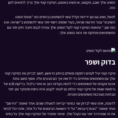
המותג שלך שובב, מקצועי, או משהו באמצע, המיקרו קופי שלך צריך להתאים לטון
הזה.
למשל, מותג עם טון ידידותי וקליל עשוי להשתמש בביטויים כמו "אופס! משהו
השתבש" עבור הודעות שגיאה, בעוד שמותג רשמי יותר עשוי להשתמש ב"שגיאה: אנא
נסה שוב." התאמת המיקרו קופי לקול המותג שלך עוזרת לבנות חיבור חזק יותר עם
המשתמשים ומחזקת את זהות המותג שלך.
בדוק ושפר
מיקרו קופי יעיל לעתים רחוקות מושלם בניסיון הראשון. חשוב לבדוק את המיקרו קופי
שלך עם משתמשים אמיתיים כדי לראות איך הם מגיבים אליו. אסוף משוב ונתח
אינטראקציות של משתמשים כדי לזהות נקודות כאב או אזורי בלבול. בדיקות A/B של
גרסאות שונות של מיקרו קופי יכולות גם לעזור לקבוע איזה ניסוח מתפקד טוב יותר
מבחינת מעורבות משתמשים והמרות.
לדוגמה, אתה עשוי לבדוק שני כפתורי קריאה לפעולה שונים: אחד שאומר "הירשם"
ואחר שאומר "הצטרף עכשיו." על ידי השוואת הביצועים של כל אחד, אתה יכול לבחור
את זה שמהדהד יותר עם הקהל שלך. שיפור מתמיד של המיקרו קופי שלך על בסיס