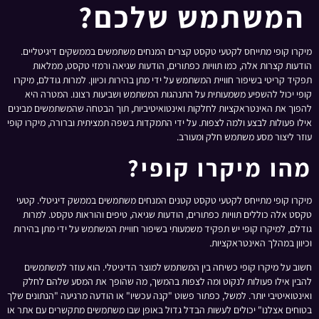
המשתמש שלכם?
מיקרו קופי מתייחס לקטעי טקסט קצרים המנחים משתמשים בממשקים דיגיטליים.
הודעות קצרות אלה, כמו תוויות כפתורים, הודעות שגיאה ורמזי טקסט, ממלאות
תפקיד קריטי בשיפור חוויית המשתמש על ידי מתן בהירות וכיוון. למרות גודלם, מיקרו
קופי יכול להשפיע משמעותית על התנהגות המשתמש ושביעות רצונו. המטרה היא
להפוך את האינטראקציות לחלקות ואינטואיטיביות, תוך הבטחה שהמשתמשים מבינים
אילו פעולות לבצע ולמה לצפות. על ידי התמקדות בשפה תמציתית וברורה, מיקרו קופי
עוזר ליצור מסע משתמש חלק ומעורב.
מהו מיקרו קופי?
מיקרו קופי מתייחס לקטעי טקסט קטנים המנחים משתמשים בממשק דיגיטלי. קטעי
טקסט אלה כוללים תוויות כפתורים, הודעות שגיאה, טיפים והוראות טקסט. למרות
גודלם, למיקרו קופי יש תפקיד משמעותי בשיפור חוויית המשתמש על ידי מתן בהירות
וכיוון במהלך האינטראקציות.
חשוב על מיקרו קופי כשיחה בין המשתמש למוצר הדיגיטלי. הוא עוזר למשתמשים
להבין אילו פעולות לנקוט ומה לצפות בהמשך, מה שהופך את המסע שלהם לחלק
ואינטואיטיבי יותר. למשל, כפתור פשוט "קנה עכשיו" או הודעה מרגיעה "הנתונים שלך
בטוחים אצלנו" יכולים לעשות הבדל גדול באופן שבו משתמשים מתקשרים עם אתר או