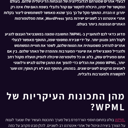
לבעלי אתרים שמטרתם לגלובליזציה של הנוכחות הדיגיטלית שלהם. בעולם
המקושר של ימינו, היכולת לתקשר עם קהל גלובלי בשפת האם שלו אינה רק
יתרון; זו הכרח. התוסף מקל על כך בכך שהוא מאפשר למשתמשים ליצור בקלות
אתרי אינטרנט רב לשוניים ישירות בתוך WordPress, אחת מפלטפורמות
האתרים הנפוצות ביותר בעולם.
מדוע כדאי לכם להתעניין ב-WPML? התשובה טמונה בפוטנציאל העצום להגיע
לקהל רחב ומגוון יותר. על ידי שבירת מחסומי שפה, התוסף מאפשר לבעלי
אתרים להרחיב משמעותית את הטווח שלהם, לשפר את חוויית המשתמש
ולהגדיל פוטנציאלית את שיעורי המעורבות וההמרה של האתר שלהם. בין אם
אתם מפעילים עסק, בלוג או כל פלטפורמה שיכולה להפיק תועלת מקהל רחב
יותר, WPML מספק את הכלים כדי להפוך את התוכן שלכם לנגיש ורלוונטי
לאנשים מרקעים לשוניים שונים. במהותו, התוסף הוא לא רק תוסף; זהו שער
לתקשורת ולמעורבות גלובלית.
מהן התכונות העיקריות של
WPML?
WPML
בולט בתחום תוספי הוורדפרס בשל מערך התכונות העשיר שלו שנועד לענות
על הצורך ביצירה וניהול של אתרי אינטרנט רב-לשוניים. להלן מבט מקרוב על כמה