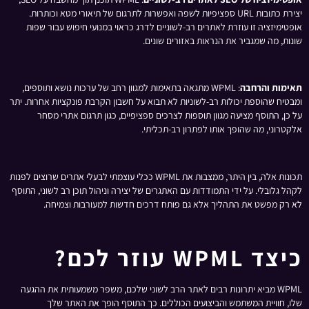
יצירת כתובות URL ספציפיות לשפה ואפשרות לתרגום של תיאורי מטא וכותרות.
אופטימיזציה זו עוזרת לאתרים רב-לשוניים לדרג כראוי במנועי חיפוש עבור שפות
שונות, מה שמגביר את הנראות באזורים שונים.
תאימות והרחבה
: WPML מתגאה בתאימות למגוון רחב של ערכות נושא ותוספים,
ומבטיח שהוספת יכולות רב-לשוניות לא תבוא על חשבון הקרבת פונקציות אחרות. יתר
על כן, התוסף מציעה מגוון תוספות לצרכים ספציפיים, כגון תרגום אתרי מסחר
אלקטרוני, מה שהופך אותו לפתרון רב-תכליתי.
תכונות אלה, בין היתר, ממצבות את WPML ככלי עוצמתי לבעלי אתרים שרוצים לפנות
לקהל גלובלי. על ידי התמודדות עם האתגרים של יצירה וניהול תוכן רב לשוני, התוסף
לא רק מפשט את התהליך אלא גם פותח דרכים חדשות למעורבות וצמיחה.
כיצד WPML עוזר לכם?
WPML מביא יתרונות רבים לאתר הרב לשוני שלכם, משפר משמעותית את ההגעה
שלו, חוויית המשתמש והביצועים הכוללים. כך התוסף הופך את האתר שלך