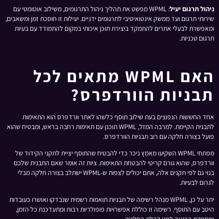
ניהול תרגום יעיל
: WPML מפשט את תהליך ניהול התרגומים, משילוב אוטומטי עם
שירותי תרגום ועד ממשק אינטואיטיבי לתרגומים ידניים. יעילות זו חוסכת זמן ומשאבים,
ומאפשרת לבעלי אתרים להתמקד ביצירת תוכן איכותי במקום להתמודד עם בעיות
תרגום טכניות.
האם WPML מתאים לכל
תבניות הוורדפרס?
אחד החששות הנפוצים בעת שילוב תוסף כלשהו לאתר וורדפרס הוא התאימות
לתבנית הקיימת. למרבה המזל, WPML תוכנן עם תאימות רחבה בראש, ומבטיח שהוא
פועל בצורה חלקה עם רוב תבניות הוורדפרס.
מפתחי WPML השקיעו מאמץ ניכר כדי להבטיח שהתוסף יציית לתקני הקידוד של
וורדפרס, שהוא גורם קריטי להבטחת התאימות. ציות זה אומר שאם התבנית שלכם
בנוי גם לפי תקנים אלה, אתם יכולים לצפות ש-WPML ישתלב בצורה חלקה מבלי
לגרום לבעיות.
יתר על כן, WPML מנהל רשימה של תבניות תואמות רשמית שנבדקו ואושרו כעובדות
היטב עם התוסף. רשימה זו כוללת אפשרויות פופולריות רבות ומתעדכנת כל הזמן,
ומספקת הרגעה לפני קבלת החלטה.