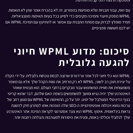
עם זאת, עבור תבניות שלא מופיעות במפורש, זה לא בהכרח אומר שהן לא תואמות.
WPML מספק תיעוד ותמיכה מקיפים כדי לסייע בכל בעיות תאימות פוטנציאליות.
תמיד מומלץ לבדוק עם מפתח התבנית עם אפשר או להתייעץ עם תמיכת WPML אם
יש לכם חששות ספציפיים.
סיכום: מדוע WPML חיוני
להגעה גלובלית
WPML הוא כלי חיוני לכל אתר וורדפרס שרוצה לבסס נוכחות גלובלית. על ידי הקלה
על יצירת תוכן רב לשוני, WPML לא רק מרחיב את טווח הקהל שלך אלא גם משפר
משמעותית את חוויית המשתמש עבור מבקרים ברחבי העולם. הוא מבטיח שאתר
האינטרנט שלך יהיה נגיש ומושך למשתמשים בשפת האם שלהם, דבר שהוא קריטי
בנוף הדיגיטלי המגולבל של ימינו. יתר על כן, התאימות של WPML עם מגוון רחב של
ערכות נושא ויכולות אופטימיזציית ה-SEO שלה הופכות אותו לפתרון חזק להשגת
נראות בינלאומית. אימוץ WPML הוא צעד אסטרטגי לקראת הפיכת אתר האינטרנט
שלך לגלובלי וכוללני באמת, ומניח את היסודות למעורבות והצלחה רחבות יותר.