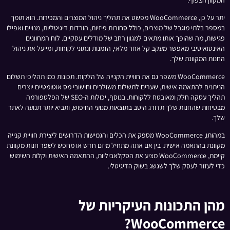
יתר על כן, WooCommerce מפשט את תהליך ניהול המוצרים והמכירות. הוא תומך
במספר בלתי מוגבל של מוצרים, כולל סחורות פיזיות, הורדות דיגיטליות, מנויים ואפילו
פגישות, מה שהופך אותו מתאים למגוון רחב של מודלים עסקיים. לוח המחוונים
האינטואיטיבי מאפשר מעקב קל אחר מלאי, הזמנות ונתוני לקוחות, ומייעל את ניהול
החנות המקוונת שלך.
WooCommerce משפר גם את חוויית הקנייה של הלקוח. תכונות כמו תהליכי תשלום
הניתנים להתאמה אישית, שערים לתשלום משולבים וחישובי מס אוטומטיים יוצרים
תהליך עסקה חלק ומאובטח ללקוחות. בנוסף, יכולות ה-SEO של הפלטפורמה
מבטיחות שהחנות שלך תדורג היטב בתוצאות מנועי החיפוש, ותביא יותר תנועה לאתר
שלך.
במהותו, WooCommerce מספק את הכלים והגמישות הדרושים ליצירת חוויית קנייה
מקוונת בהתאמה אישית. בין אם אתה מתחיל מיזם חדש או מחפש לשפר חנות מקוונת
קיימת, WooCommerce מציע את הסקלאביליות, ההתאמה האישית וקלות השימוש
כדי לעזור לעסק שלך לשגשג בשוק הדיגיטלי.
מהן התכונות העיקריות של
WooCommerce?