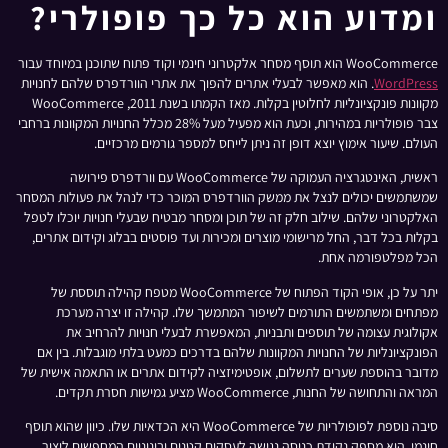
ומדוע הוא כל כך פופולרי?
WooCommerce הוא תוסף מסחר אלקטרוני חינמי וקוד פתוח שתוכנן במיוחד עבור
WordPress
. הוא מאפשר לבעלי אתרים להפוך את אתרי הוורדפרס שלהם לחנויות
מקוונות פונקציונליות לחלוטין בקלות. מאז הקמתו בשנת 2011, WooCommerce
צבר פופולריות במהירות, וכעת הוא מפעיל מעל 28% מכלל החנויות המקוונות ברחבי
העולם. שיעור אימוץ יוצא דופן זה ניתן לייחס למספר גורמים מרכזיים.
ראשית, האינטגרציה העמוקה של WooCommerce עם וורדפרס פירושה
שמשתמשים יכולים לנצל את ממשק הוורדפרס המוכר כדי לנהל את פעולות המסחר
האלקטרוני שלהם. שילוב חלק זה של תוכן ומסחר מבטיח שבעלי חנויות יוכלו לטפל
בקלות בכל דבר, החל מרישומי מוצרים ומכירות ועד פוסטים בבלוג וקידום אתרים,
הכל מפלטפורמה אחת.
יתר על כן, אופי הקוד הפתוח של WooCommerce מטפח קהילה תוססת של
מפתחים ומשתמשים התורמים לשיפור המתמשך שלו. קהילה זו יצרה מערכת
אקולוגית עצומה של תוספים ותבניות, המאפשרת לבעלי חנויות להרחיב את
הפונקציונליות של החנויות המקוונות שלהם בדרכים כמעט בלתי מוגבלות. בין אם
מדובר בהוספת שערים לתשלום, אופטימיזציה לקידום אתרים או התאמה אישית של
המראה והתחושה של החנות, WooCommerce מציע גמישות חסרת תקדים.
סיבה נוספת לפופולריות של WooCommerce היא הכדאיות שלו. כיוון שהוא תוסף
חינמי, הוא מספק נקודת כניסה נגישה לעסקים קטנים ובינוניים המחפשים ליצור