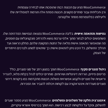
WooCommerce מגיע עם תכונות רבות שהופכות אותו לבחירה עוצמתית
ורב-תכליתית עבור סוחרים מקוונים. תכונות מפתח אלה תורמות לפופולריות שלו
וליעילותו כפלטפורמת מסחר אלקטרוני.
גמישות והתאמה אישית
: בליבת WooCommerce נמצאת הגמישות המדהימה שלו.
משתמשים יכולים לבחור מתוך אלפי ערכות נושא ולהרחיב פונקציונליות עם תוספים,
מה שמאפשר התאמה אישית מלאה של החנות המקוונת שלהם. מחלון הראווה ועד
תהליך התשלום, כל היבט ניתן להתאים אישית כך שיתאים למותג ולצרכים הייחודיים
של העסק.
ניהול מוצרים מקיף
: WooCommerce תומך במגוון רחב של סוגי מוצרים, כולל
פריטים פיזיים, הורדות דיגיטליות ושירותים. סוחרים יכולים לנהל בקלות מלאי, להגדיר
וריאציות של מוצרים ולקבוע אפשרויות משלוח. תכונות מתקדמות כמו ביקורות דירוגי
מוצרים מעודדות אינטראקציה עם לקוחות ויכולות להגביר את המכירות.
אינטגרציה חלקה של תשלומים ומשלוחים
: WooCommerce מציע מספר שערים
לתשלום, ומקל על הלקוחות לבצע רכישות. הוא תומך בכרטיסי אשראי עיקריים,