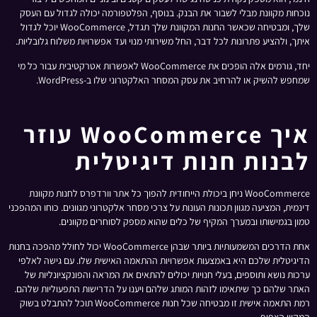
נוכחות מקוונת מבלי לשבור את הבנק. בנוסף, הפלטפורמה יכולה לגדול עם העסק
שלך, ומבטיחה שכאשר החנות המקוונת שלך תגדל, WooCommerce יוכל לגדול
איתך, ולהציע פתרונות לכל דבר, החל משירותי מנוי ועד אפשרויות משלוח גלובליות.
יחד, גורמים אלה הופכים את WooCommerce לאפשרות אטרקטיבית עבור כל מי
שמחפש להשיק או להרחיב את עסק המסחר האלקטרוני שלו ב-WordPress.
איך WooCommerce עוזר
לבנות חנות דיגיטלית
WooCommerce ניחן ביכולת הייחודית להפוך כל אתר וורדפרס לחנות מקוונת
דינמית, המציעה מגוון תכונות העונות על צרכי מסחר אלקטרוני מגוונים. כוחו המהפכני
טמון בגמישותו ובמערך המקיף של כלים שהוא מספק לסוחרים מקוונים.
אחת הדרכים המשמעותיות ביותר שבהן WooCommerce יכול לחולל מהפכה בחנות
הדיגיטלית שלכם היא באמצעות אפשרויות ההתאמה האישית שלו. עם גישה לאלפי
ערכות נושא ותוספים, בעלי חנויות יכולים להתאים את המראה והפונקציונליות של
האתר שלהם כך שיתאימו לזהות המותג שלהם ויענו על הדרישות התפעוליות שלהם.
רמת התאמה אישית זו מבטיחה שכל חנות WooCommerce תוכל להתבלט בשוק
המקוון הצפוף.