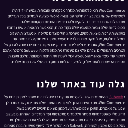
WooCommerce הוא פלטפורמת מסחר אלקטרוני עוצמתית, גמישה וידידותית
למשתמש שמשתלבת בצורה חלקה עם WordPress ומציעה לעסקים בכל הגדלים
את הכלים שהם צריכים כדי להקים ולהרחיב את החנויות המקוונות שלהם.
הפופולריות שלה נובעת מהטבע שלה כקוד פתוח, המאפשר התאמה אישית נרחבת
באמצעות ערכות נושא ותוספים, מערכת ניהול מוצרים מקיפה, אינטגרציות תשלום
ומשלוח חלקות, אנליטיקה מובנית לדיווח מעמיק ומתן דגש חזק על אבטחה. עם
WooCommerce, סוחרים יכולים ליצור חוויית קניות מקוונת ייחודית העונה לא רק על
הצרכים התפעוליים שלהם אלא גם משפרת את מסע הלקוח. Subweb מזמינה אתכם
לחקור עוד כיצד WooCommerce יכול לשנות את החנות המקוונת שלכם ותובנות
נוספות הקשורות לאתר שלנו, ולסייע בהצלחת השוק הדיגיטלי של המיזם שלכם.
גלה עוד באתר שלנו
ב
Subweb
, ההתמסרות שלנו להעצמת עסקים בדיגיטל חורגת מעבר למתן תובנות על
WooCommerce. אנו מזמינים אותך לחקור את האתר שלנו עוד יותר, שם מחכה לך
שפע של מאמרים. התוכן שלנו משתרע על מגוון נושאים חיוניים לשגשוג בשוק
הדיגיטלי, מאסטרטגיות מסחר אלקטרוני מתקדמות ועד הטרנדים האחרונים בעיצוב
אתרים ושיווק דיגיטלי. בין אם אתה סטארט-אפ שמחפש לגלף את הנישה שלך או
עסק מבוסס שמכוון לצמיחה, Subweb הוא המקור שלך לייעוץ מעשי ותובנות מומחים.