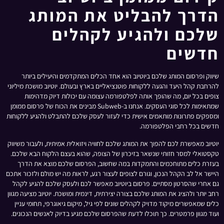
הדרך להבליט את המותג
שלכם ולהגיע לקהלים
חדשים
שיווק ופרסום המותג שלכם ביוטיוב הוא אחד הכלים המתקדמים והיעילים ביותר
להרחבת קהל היעד והגעה ללקוחות פוטנציאליים בארץ ובעולם. יוטיוב מושכת מיליוני
צופים בכל יום, מה שהופך אותה לפלטפורמה עצומה עם יכולות דיוק מדהימות
שמתאימות לכל סוגי העסקים. אנחנו ב-Subweb מבינים את הכוח של פרסום ממומן
ומספקים פתרונות מותאמים אישית כדי לעזור לעסק שלכם להתבלט ולהגיע ללקוחות
חדשים בכל רחבי הפלטפורמה.
יוטיוב מאפשרת לכם להפוך את המותג שלכם לחוויה ויזואלית אמיתית, ולעבור משיווק
טקסטואלי למסר חזותי שנשאר בזיכרון של הצופה, שהוא בעצם הלקוח הבא שלכם.
בעזרת כלים מתוחכמים והתמקדות במה שחשוב, הפרסום שלכם מוצא את הדרך
היישר אל לב הקהל הנכון, וגורם לצופים לעצור רגע, לראות מה יש מולם ולזכור אתכם
גם אחרי שהסרטון מסתיים. פרסום ביוטיוב מאפשר לכם ולעסק שלכם להגיע לקהל
רחב יותר ולהציג את המותג שלכם בצורה יצירתית, דינמית ומושכת. יוטיוב מציעה מגוון
כלים שמאפשרים מיקוד מדויק לקהלים שונים לפי גיל, מיקום גיאוגרפי, תחומי עניין
ועוד מגוון פרמטרים. כך תוכלו לדעת שהפרסום שלכם מגיע בדיוק לאנשים הנכונים.