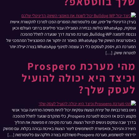
שלך בווטסאפ?
בעידן הדיגיטלי של ימינו, שבו פלטפורמות המסרים הפכו למרכז לתקשורת אישית
ועסקית, WhatsApp בולטת כבחירה המובילה עבור מיליונים ברחבי העולםו וכאן
נכנסת לתמונה Bulldog-WP, מערכת פורצת דרך שנועדה לחולל מהפכה
באסטרטגיות השיווק של WhatsApp. מאמר זה יחקור את הפוטנציאל המהפכני של
המערכת הזו, ויספק לעסקים כלי רב עוצמה למינוף WhatsApp בצורה יעילה יותר
למטרות שיווק. […]
מהי מערכת Prospero
וכיצד היא יכולה להועיל
לעסק שלך?
ניווט במורכבויות של יצירת הצעות עסקיות יכול להיות משימה מרתיעה עבור אנשי
מקצוע רבים אז היכנסו למערכת Prospero, כלי מתקדם שנועד לחולל מהפכה
בדרך שבה עסקים ניגשים לניהול הצעות. מערכת מקיפה זו מפשטת את תהליך
היצירה והניהול, ומאפשרת למשתמשים ליצור הצעות באיכות גבוהה בקלות. עם ממשק
ידידותי למשתמש, מערכת Prospero משתלבת בצורה חלקה עם פלטפורמות […]