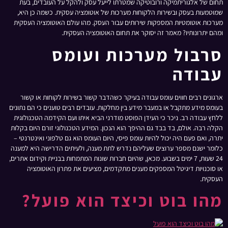
תחום של אלגוריתמיקה ורובוטיקה שמטרתו לייעל עסק ולהקל על העובדים, בעת
שמוטמעות בעסק ובשירות הלקוחות מערכות של אוטומציה עסקית. כשמה כן היא,
מערכות אוטומטיות המספקות שירותים עבור העסק. מהו עולם האוטומציה העסקית
ומהם יתרונותיו? מאמר זה יסוקר את תחום האוטומציה העסקית.
סרבול מערכות ועומס
עבודה
ארגונים רבים חווים עומס עבודה בעיקר כשהדבר קשור בשירות לקוחות או קשור
בעומס מידע מתקבל או במעבר מידע בין מחלקות. עובדים רבים טוענים כי הם נתונים
ללחץ עבודה רב. ניכר כי העידן הפוסט מודרני הביא איתו ועם הקידמה הטכנולוגית
הקלה רבה. אולם, בד בבד גם ההיפך הוא הנכון. המידע הטכנולוגי זורם היום בקלות
יתרה, ואם פעם היה יכול להיות עומס פיסי, היום העומס הוא גם טלפוני ואינטרנטי –
כלומר ישנם מספר ערוצים שעליהם נדרש לתת מענה, ולעיתים הדרישה היא למענה
24 שעות, 7 ימים בשבוע. מכאן, שהיום חברות שונות המתמחות בבניית וקידום אתרים,
או סוכנויות דיגיטל המספקים מענים מתקדמים, מציעים את פתרון האוטומציה
העסקית.
מהו בוט וכיצד הוא פועל?