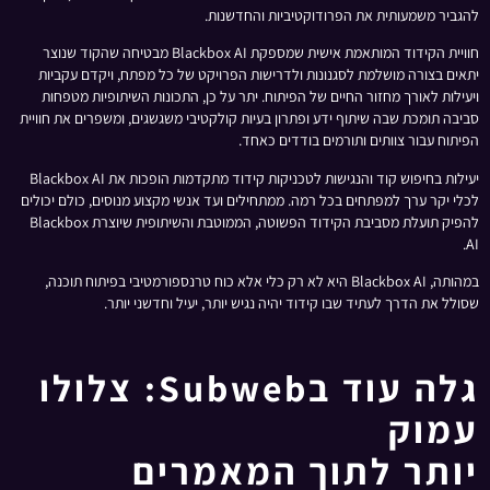
להגביר משמעותית את הפרודוקטיביות והחדשנות.
חוויית הקידוד המותאמת אישית שמספקת Blackbox AI מבטיחה שהקוד שנוצר
יתאים בצורה מושלמת לסגנונות ולדרישות הפרויקט של כל מפתח, ויקדם עקביות
ויעילות לאורך מחזור החיים של הפיתוח. יתר על כן, התכונות השיתופיות מטפחות
סביבה תומכת שבה שיתוף ידע ופתרון בעיות קולקטיבי משגשגים, ומשפרים את חוויית
הפיתוח עבור צוותים ותורמים בודדים כאחד.
יעילות בחיפוש קוד והנגישות לטכניקות קידוד מתקדמות הופכות את Blackbox AI
לכלי יקר ערך למפתחים בכל רמה. ממתחילים ועד אנשי מקצוע מנוסים, כולם יכולים
להפיק תועלת מסביבת הקידוד הפשוטה, הממוטבת והשיתופית שיוצרת Blackbox
AI.
במהותה, Blackbox AI היא לא רק כלי אלא כוח טרנספורמטיבי בפיתוח תוכנה,
שסולל את הדרך לעתיד שבו קידוד יהיה נגיש יותר, יעיל וחדשני יותר.
גלה עוד בSubweb: צלולו
עמוק
יותר לתוך המאמרים