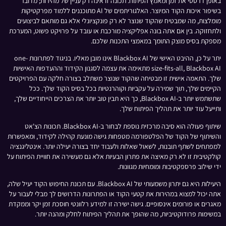
באופן דרסטי את זמן ומאמץ הפיתוח. תכונה זו אינה רק עניין של מהירות; מדובר
בשיפור איכות הקוד המיוצר. האלגוריתמים של AI מתוכננים ללמוד מפרקטיקות
מומלצות, מה שמבטיח שהקוד שנוצר לא רק פונקציונלי אלא גם מותאם לביצועים
ולתחזוקה. בין אם אתה בונה אפליקציה מורכבת או עובד על פרויקט פשוט, המערכת
מספקת בסיס מוצק התומך במאמצי התכנות שלכם.
יתר על כן, ההיבט האישי של Blackbox AI אינו מובן מאליו. בניגוד לפתרונות one-
size-fits-all, Blackbox AI מתאימה את עצמה לסגנון הקידוד וההעדפות האישיות
שלך. התאמה אישית זו מבטיחה שהקוד שנוצר משתלב בצורה חלקה עם הפרויקטים
הקיימים שלך, תוך שמירה על עקביות וקוהרנטיות בכל בסיס הקוד שלך. ככל
שתשתמש יותר ב-Blackbox AI, כך היא תבין טוב יותר את הצרכים הייחודיים שלך,
ותייעל עוד יותר את תהליך הפיתוח שלך.
שיתוף פעולה הוא סיבה מרכזית נוספת לבחור ב-Blackbox AI. תכונות הצ'אט
והשיתוף של הקוד של הפלטפורמה מטפחות גישה מונעת קהילה לקידוד, ומאפשרות
למפתחים לשתף תובנות, לשאול שאלות ולעבוד יחד בצורה יעילה יותר. אינטליגנציה
קולקטיבית זו לא רק מאיצה את פתרון הבעיות אלא גם מעשירה את חוויית הפיתוח על
ידי שילוב פרספקטיבות ומומחיות מגוונות.
היעילות היא גם יתרון משמעותי של Blackbox AI. עם תכונת החיפוש הקוד יעיל שלה,
אתה יכול למצוא במהירות את קטעי הקוד או הפתרונות הדרושים לך מבלי לעבור על
מאגרים או פורומים אינסופיים. גישה ישירה זו למידע רלוונטי חוסכת זמן יקר וממקדת
במשימות פרודוקטיביות, מה שהופך את תהליך הפיתוח לחלק ומהנה יותר.