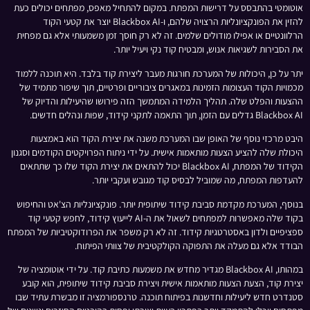
אוטומטי בהתבסס על דרישות המפתח. במקום להתחיל מאפס, מפתחים יכולים כעת
להזין את הפונקציונליות הרצויה שלהם, ו-Blackbox AI יוצר את קטעי הקוד
הרלוונטיים או אפילו מודולים שלמים. זה לא רק חוסך זמן משמעותי אלא גם מפחית
את הסבירות לשגיאות אנוש, ומבטיח קוד נקי ויעיל יותר.
יתר על כן, היכולות של המערכת חורגות מעבר ליצירת קוד בלבד. היא תוכנה ללמוד
מכמויות הקוד העצומות הזמינות במאגרים ציבוריים ופרטיים, תוך שיפור מתמיד של
ההצעות והפלט שלה. תהליך הלמידה המתמשך הזה פירושו שהיעילות והדיוק של
Blackbox AI גדלים עם הזמן, תוך התאמה לתקני קידוד, שפות ונהלים חדשים.
היבט מרכזי נוסף של האופן שבו המערכת משנה את יצירת הקוד הוא באמצעות
היכולת שלה להציע הצעות מותאמות אישית. על ידי ניתוח הפרויקטים הקודמים וסגנון
הקידוד של המפתח, Blackbox AI יכול להתאים את יצירת הקוד שלו כך שתתאים
להעדפות המפתח, מה שמוביל לבסיס קוד מגובש ועקבי יותר.
בנוסף, המערכת מקדמת סביבת קידוד שיתופית יותר. פונקציונליות הצ'אט והחיפוש
בקוד שלה מאפשרות למפתחים לשאול את ה-AI לייעוץ קידוד, לחפש קטעי קוד
ספציפיים ולדון באסטרטגיות קידוד. זה לא רק משפר את הפרודוקטיביות של המפתח
הבודד אלא גם מעלה את התפוקה הקולקטיבית של צוותי הפיתוח.
במהותו, Blackbox AI מגדיר מחדש את משמעות כתיבת קוד. על ידי אוטומציה של
יצירת קוד, הצעת הצעות מותאמות אישית ויצירת סביבת קידוד שיתופית, הוא קובע
סטנדרט חדש ליעילות וחדשנות בפיתוח תוכנה. טרנספורמציה זו מבשרת עתיד שבו