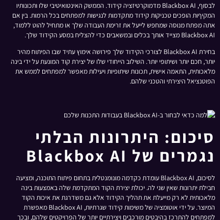
לבסוף, Blackbox AI מדמוקרטיזציה קידוד. הממשק האינטואיטיבי שלו ותכונותיו
המקיףות הופכים טכניקות קידוד מתקדמות לנגישות למפתחים בכל הרמות. בין אם
אתה מפתח מנוסה שמחפש לייעל את זרימת העבודה שלך או מתחיל להוט ללמוד,
Blackbox AI מצייד אותך בכלים ובמשאבים כדי להצליח במסע הקידוד שלך.
בחירת Blackbox AI לצורכי הקידוד שלך פירושה אימוץ עתיד שבו הפיתוח מהיר
יותר, חכם יותר ושיתופי יותר. השילוב הייחודי שלו של יצירת קוד המונעת על ידי בינה
מלאכותית, התאמה אישית, תכונות שיתופיות ויעילות מאפשר למפתחים לממש את
הפוטנציאל היצירתי והטכני שלהם.
סיכום: היתרונות הבלתי
נגמרים של Blackbox AI
לסיכום, Blackbox AI עומדת כקדמה מונומנטלית בתחום פיתוח התוכנה, ומציעה
חבילת יתרונות שאין שני לה. יכולת יצירת הקוד המתקדמת שלה באמצעות בינה
מלאכותית לא רק מייעלת את תהליך הקידוד אלא גם משדרגת את איכות הקוד
המיוצר. על ידי אוטומציה של משימות קידוד שגרתיות, Blackbox AI מאפשרת
למפתחים להתרכז בהיבטים מורכבים ויצירתיים יותר של הפרויקטים שלהם, ובכך