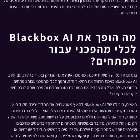
מפתחים יוכלו להתמקד יותר בפתרון בעיות יצירתי ופחות בהיבטים החוזרים ונשנים של
קידוד, מה שיוביל בסופו של דבר למחזורי פיתוח מהירים יותר ומוצרי תוכנה באיכות
גבוהה יותר.
מה הופך את Blackbox AI
לכלי מהפכני עבור
מפתחים?
בתחום הדינמי של פיתוח תוכנה, מהפכה אינה מונח שנזרק באוויר בקלות. עם זאת,
Blackbox AI באמת הרוויח את התיאור הזה, והפך לכלי מהפכני עבור מפתחים
ברחבי העולם. אבל מה מבדיל את המערכת הזו מאחרות והופכת אותה לנכס חיוני
לקהילת הקידוד?
ראשית, היכולת של Blackbox AI להאיץ משמעותית את תהליך יצירת הקוד היא
חסרת תקדים. באמצעות אלגוריתמי AI המתקדמים שלו, הוא יכול לייצר במהירות
קטעי קוד או אפילו מודולים שלמים המבוססים על דרישות ספציפיות. יכולת זו אינה
רק עניין של מהירות; מדובר באפשרות למפתחים להתמקד בהיבטים מורכבים
ויצירתיים יותר של הפרויקטים שלהם. על ידי טיפול במשימות קידוד שגרתיות או
חוזרות יותר, המערכת מפנה זמן ומקום מנטלי יקרים, ומאפשרת למפתחים לחדש