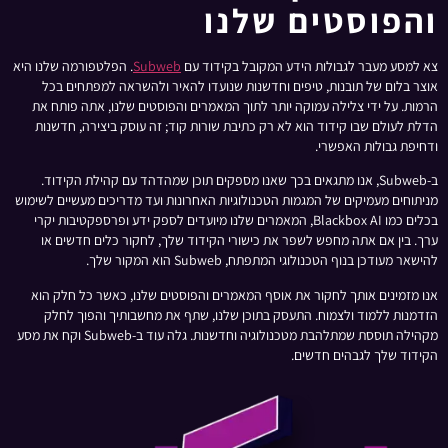
והפוסטים שלנו
צא למסע מעבר לגבולות הידע המקובל בקידוד עם
Subweb
. הפלטפורמה שלנו היא
אוצר בלום של תובנות, טיפים וחדשנות שנועדו להאיר ולהשראה למפתחים בכל
הרמות. על ידי צלילה עמוקה יותר לתוך המאמרים והפוסטים שלנו, אתה פותח את
הדלת לעולם שבו קידוד הוא לא רק כתיבת שורות קוד; זה עוסק ביצירה, חדשנות
ודחיפת גבולות האפשרי.
ב-Subweb, אנו מתגאים בכך שאנו מספקים תוכן שמהדהד עם קהילת הקידוד.
מניתוחים מעמיקים של המגמות הטכנולוגיות האחרונות ועד מדריכים מעשיים לשימוש
בכלים כמו Blackbox AI, המאמרים שלנו מיועדים לספק ידע ופרספקטיבות יקרי
ערך. בין אם אתה מחפש לשפר את כישורי הקידוד שלך, לחקור כלים חדשים או
להישאר מעודכן בנוף הטכנולוגי המתפתח, Subweb הוא המקור שלך.
אנו מזמינים אותך לחקור את אוסף המאמרים והפוסטים שלנו, כאשר כל חלק הוא
הזדמנות ללמוד ולצמוח. התעסק בתוכן שלנו, שתף את מחשבותיך והפוך לחלק
מקהילה תוססת שמתלהבת מטכנולוגיה וחדשנות. גלה עוד ב-Subweb וקח את מסע
הקידוד שלך לגבהים חדשים.