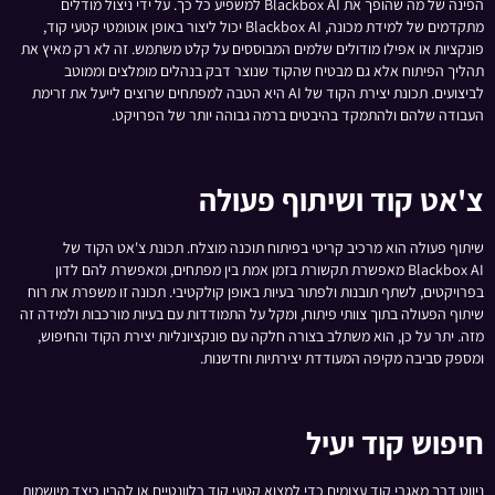
הפינה של מה שהופך את Blackbox AI למשפיע כל כך. על ידי ניצול מודלים
מתקדמים של למידת מכונה, Blackbox AI יכול ליצור באופן אוטומטי קטעי קוד,
פונקציות או אפילו מודולים שלמים המבוססים על קלט משתמש. זה לא רק מאיץ את
תהליך הפיתוח אלא גם מבטיח שהקוד שנוצר דבק בנהלים מומלצים וממוטב
לביצועים. תכונת יצירת הקוד של AI היא הטבה למפתחים שרוצים לייעל את זרימת
העבודה שלהם ולהתמקד בהיבטים ברמה גבוהה יותר של הפרויקט.
צ'אט קוד ושיתוף פעולה
שיתוף פעולה הוא מרכיב קריטי בפיתוח תוכנה מוצלח. תכונת צ'אט הקוד של
Blackbox AI מאפשרת תקשורת בזמן אמת בין מפתחים, ומאפשרת להם לדון
בפרויקטים, לשתף תובנות ולפתור בעיות באופן קולקטיבי. תכונה זו משפרת את רוח
שיתוף הפעולה בתוך צוותי פיתוח, ומקל על התמודדות עם בעיות מורכבות ולמידה זה
מזה. יתר על כן, הוא משתלב בצורה חלקה עם פונקציונליות יצירת הקוד והחיפוש,
ומספק סביבה מקיפה המעודדת יצירתיות וחדשנות.
חיפוש קוד יעיל
ניווט דרך מאגרי קוד עצומים כדי למצוא קטעי קוד רלוונטיים או להבין כיצד מיושמות