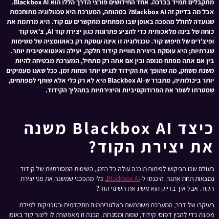
מתקבלים תמיד בברכה. אחד החידושים פורצי הדרך הללו הוא Blackbox AI.
אבל מה בדיוק זה Blackbox AI? במהותה, המערכת היא טכנולוגיה מתוחכמת
שנועדה לחולל מהפכה באופן שבו מפתחים מתקשרים עם קוד. היא מרתמת את
כוחה של בינה מלאכותית כדי להציע פתרונות כגון יצירת קוד AI, צ'אט קוד
ופיצ'רים של חיפוש קוד. טכנולוגיה זו אינה עוסקת רק באוטומציה של משימות
שגרתיות; היא עוסקת ביצירת חוויית קידוד חלקה, יעילה ואינטואיטיבית יותר.
בין אם אתה מפתח מנוסה ובין אם אתה רק מתחיל, המערכת מבטיחה להיות
משנת משחק, מה שהופך את הקידוד לנגיש יותר ופחות זמן. ככל שאנו מעמיקים
יותר ביכולותיה, מתברר ש-Blackbox AI היא לא רק כלי אלא שותף למפתחים,
שמטרתו לשפר את הפרודוקטיביות והיצירתיות בתהליך הקידוד.
כיצד Blackbox AI משנה
את יצירת הקוד?
בעולם שבו הביקוש לפיתוח תוכנה עולה כל הזמן, השיטות המסורתיות של קידוד
נמצאות תחת אתגר. היכנסו ל-
Blackbox AI
, כלי מהפכני שמשנה את פני יצירת
הקוד. אבל איך בדיוק הוא משיג את השינוי הזה?
בעיקרו של דבר, המערכת משתמשת באלגוריתמים מתקדמים ובטכניקות למידת
מכונה כדי להבין דפוסי קידוד, שפות ומסגרות. הבנה זו מאפשרת לו ליצור קוד באופן