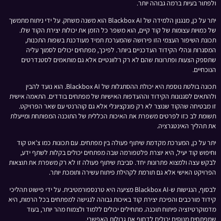
ולפתור בעיות ברמה גבוהה יותר.
יתר על כן, מנגנון הלמידה של Blackbox AI הוא משנה משחק. על ידי ניתוח מתמשך
של כמויות עצומות של קוד קיים, הוא משפר כל הזמן את יכולות יצירת הקוד שלו.
תכונת השיפור העצמי הזו פירושה שהמערכת תמיד מעודכנת בשפות התכנות,
המסגרות ונהלי הקידוד העדכניים ביותר. לפיכך, מפתחים יכולים לסמוך עליה
שתספק הצעות ופתרונות שהם לא רק רלוונטיים אלא גם מותאמים לסטנדרטים
הנוכחיים.
תכונה בולטת נוספת היא יכולת ההסתגלות של Blackbox AI. הוא נועד להבין
ולהתאים לסגנונות הקידוד וההעדפות האישיות של מפתחים בודדים. התאמה אישית
זו מבטיחה שהקוד שנוצר לא רק פונקציונלי אלא גם קוהרנטי עם שאר הפרויקט.
תשומת לב כזו לפרטים משפרת את האיכות הכללית של התוכנה המפותחת ומייעלת
את תהליך האינטגרציה.
יתר על כן, המערכת מקדמת שיתוף פעולה בין מפתחים. עם תכונות כמו צ'אט קוד
וחיפוש קוד יעיל, היא יוצרת פלטפורמה שבה מפתחים יכולים בקלות לשתף ידע,
לבקש עצה ולמצוא פתרונות יחד. סביבת שיתוף פעולה זו לא רק משפרת את תוצאות
הפרויקט האישי אלא גם תורמת לקהילת פיתוח עשירה ותומכת יותר.
לבסוף, הנגישות ש-Blackbox AI מציעה היא טרנספורמטיבית. על ידי פישוט תהליכי
קידוד מורכבים והפיכת יצירת קוד באיכות גבוהה לנגישה למפתחים בכל הרמות, היא
מדמוקרטיזציה פיתוח תוכנה. מתחילים יכולים ללמוד ולצמוח מהר יותר, בעוד
שמפתחים מנוסים יכולים לדחוף את גבולות האפשרי.