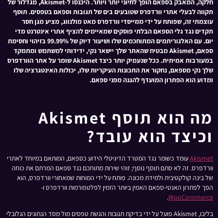
חלקה, המאבק בספאם הופך לחיוני יותר ויותר. היכנסו ל-Akismet, מגדלור של
תקווה לבעלי אתרי וורדפרס שטובעים בים של תגובות וספאם בטפסים. תוסף
עוצמתי זה, שפותח על ידי ממייסדי וורדפרס מאט מולנווג, מציע מגן חסר
תקדים נגד גלי הספאם הבלתי פוסקים שמאיימים להציף אתרי אינטרנט מדי
יום. עם האלגוריתמים המתוחכמים שלו ושיעור דיוק של 99.99% בזיהוי וחסימת
ספאם, Akismet מבטיח שהאתר שלך יישאר נקי, ידידותי למשתמש ומתמקד
במעורבות אמיתית. ככל שנעמיק יותר כיצד Akismet שומר על אתר הוורדפרס
שלך נקי מספאם, נחקור את התכונות העיקריות שלו, יכולות האינטגרציה שלו
ומדוע הוא הפתרון המועדף להגנה מפני ספאם.
מה הוא תוסף Akismet
וכיצד הוא עובד?
Akismet
עומד כשומר נגד המטרד הדיגיטלי הידוע כספאם, המותאם במיוחד לאתרי
וורדפרס. זה לא סתם תוסף נוסף; זוהי שירות מתוחכם נגד ספאם המרתם את כוחה
של בינה קולקטיבית ולמידת מכונה. פותח על ידי המוחות שמאחורי וורדפרס, הוא
הפך לפתרון האנטי-ספאם האמין ביותר הזמין לפלטפורמות וורדפרס ו-
.
WooCommerce
בליבו, Akismet פועל על ידי בדיקת תגובות והגשת טפסים מול מסד הנתונים הגלובלי