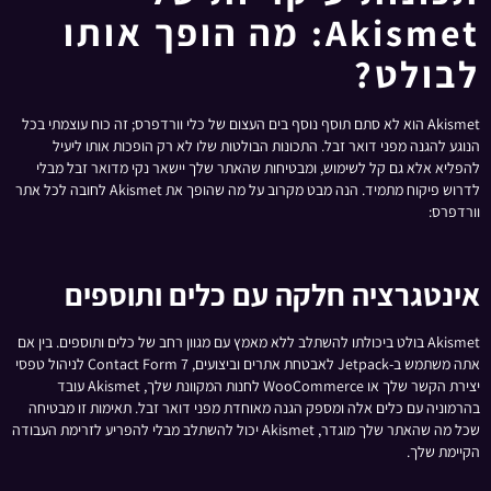
Akismet: מה הופך אותו
לבולט?
Akismet הוא לא סתם תוסף נוסף בים העצום של כלי וורדפרס; זה כוח עוצמתי בכל
הנוגע להגנה מפני דואר זבל. התכונות הבולטות שלו לא רק הופכות אותו ליעיל
להפליא אלא גם קל לשימוש, ומבטיחות שהאתר שלך יישאר נקי מדואר זבל מבלי
לדרוש פיקוח מתמיד. הנה מבט מקרוב על מה שהופך את Akismet לחובה לכל אתר
וורדפרס:
אינטגרציה חלקה עם כלים ותוספים
Akismet בולט ביכולתו להשתלב ללא מאמץ עם מגוון רחב של כלים ותוספים. בין אם
אתה משתמש ב-Jetpack לאבטחת אתרים וביצועים, Contact Form 7 לניהול טפסי
יצירת הקשר שלך או WooCommerce לחנות המקוונת שלך, Akismet עובד
בהרמוניה עם כלים אלה ומספק הגנה מאוחדת מפני דואר זבל. תאימות זו מבטיחה
שכל מה שהאתר שלך מוגדר, Akismet יכול להשתלב מבלי להפריע לזרימת העבודה
הקיימת שלך.