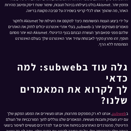
ומזמין יותר. Akismet בולט ביעילותו בניהול תגובות, שימור שטח דיסק ומיטוב מהירות
האתר, מה שהופך אותו לכלי קריטי בשמירה על סביבה מקוונת בריאה.
על ידי ביצוע העצות המשותפות כיצד למקסם את היעילות של Akismet ולחקור
מאמרים מעמיקים יותר ב-subweb, בעלי אתרי אינטרנט יכולים לחזק את האתרים
שלהם מפני ספאם תוך העשרת הבנתם בנוף הדיגיטלי. Akismet הוא יותר מסתם
תוסף; זהו פתרון מקיף לאבטחת עתיד אתר האינטרנט שלך בעולם האינטרנט
המתפתח ללא הרף.
גלה עוד בsubweb: למה
כדאי
לך לקרוא את המאמרים
שלנו?
ב
subweb
, אנחנו לא רק מספקים פתרונות; אנחנו מעשירים את המסע המקוון שלך
עם ידע מעמיק ותובנות מעשיות. המאמרים שלנו צוללים לתוך המורכבויות של העולם
הדיגיטלי, מהטרנדים האחרונים בפיתוח אתרים ועד למדריכים מעשיים לשיפור ביצועי
האתר שלך והאבטחה שלו. על ידי בחירה לקרוא את התוכן שלנו, אתה לא רק נשאר