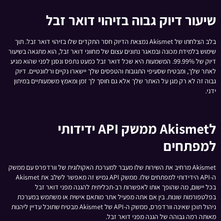
שיעור דיוק גבוה בזיהוי דואר זבל
בלב הצלחתו של Akismet נמצאת הדיוק חסר התקדים שלו בזיהוי דואר זבל. תוך
שימוש בלמידת מכונה ובמאגר נתונים עצום של מחווני דואר זבל, הוא מתגאה בשיעור
דיוק של 99.99%. המשמעות היא שכל דואר זבל כמעט נתפס ונסנן לפני שהוא מגיע
לאתר שלך, ומבטיח שסעיפי התגובות והטפסים שלך יישארו נקיים ורלוונטיים. דיוק
גבוה זה לא רק מגן על האתר שלך אלא גם חוסך לך זמן ומאמץ משמעותיים במיתון
ידני.
לAkismet ממשק API ידידותי
למפתחים
Akismet מרחיב את השירות שלו מעבר למערכת האקולוגית של וורדפרס עם ממשק
ה-API הידידותי למפתחים שלו. ממשק API גמיש זה מאפשר לשלב את Akismet
בכל יישום, מה שהופך אותו לאפשרות רב-תכליתית להגנה מפני דואר זבל
בפלטפורמות שונות. בין אם אתה מפעיל אתר מותאם אישית או משתמש במערכת
ניהול תוכן שאינה וורדפרס, ממשק ה-API של Akismet מבטיח שתוכל עדיין ליהנות
מאותה רמה גבוהה של הגנה מפני דואר זבל.