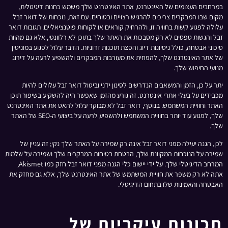
במרחבים העצומים של האינטרנט, אתר האינטרנט שלך משמש כחנות דיגיטלית,
מקום שבו המבקרים צריכים להרגיש רצויים ובטוחים. עם זאת, נוכחות של דואר זבל
עלולה לפגוע קשות בחוויה זו, ולהרחיק קוראים או לקוחות פוטנציאליים. תגובות דואר
זבל והגשות טפסים לא רק מסבכות את האתר שלך בתוכן לא רלוונטי, אלא גם מהוות
סיכוני אבטחה, כולל ניסיונות דיוג והפצת תוכנות זדוניות. הדבר עלול לפגוע במוניטין
של אתר האינטרנט שלך, להפחית את מעורבות המבקרים ולהשפיע לרעה על דירוג
מנועי החיפוש שלך.
יתר על כן, הזמן והמשאבים הנדרשים לסינון ידני וביטול דואר זבל עלולים להיות
מכבידים על בעלי אתרי אינטרנט. זה גורע מהזמן שאפשר היה להשקיע בשיפור תוכן
האתר וחוויית המשתמש. בנוסף, דואר זבל לא מבוקר עלול להאט את אתר האינטרנט
שלך, לפגוע עוד יותר בחוויית המשתמש ולהשפיע לרעה על ביצועי ה-SEO של האתר
שלך.
לכן, הגנה יעילה מפני דואר זבל אינה רק שמירה על האתר שלך נקי; זה עניין של
שמירה על הנוכחות המקוונת שלך, הבטחת בטיחות המבקרים שלך ושמירה על שלמות
המרחב הדיגיטלי שלך. על ידי יישום כלי הגנה מפני דואר זבל חזק כמו Akismet,
אתה לא רק משפר את חוויית המשתמש של אתר האינטרנט שלך, אלא גם מחזק את
האבטחה והאמינות שלו בתחום הדיגיטלי.
תכונות עיקריות של