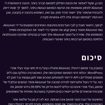
כמו כן, שקול לאפשר את תכונת הסילוק לספאם הברור ביותר. תכונה זו מאפשרת ל-
Akismet למחוק אוטומטית את הודעות הספאם הבוטות ביותר, לחסוך לך שטח דיסק
ולהבטיח שהאתר שלך יישאר מהיר וזמין. עם זאת, השתמש בתכונה זו בתבונה, שכן
היא תסיר לצמיתות הערות אלה ללא אפשרות סקירה.
לבסוף, הישאר מעודכן לגבי העדכונים והתכונות האחרונים המוצעים על ידי Akismet.
צוות Akismet משפר באופן קבוע את התוסף כדי לשפר את האפקטיביות וחוויית
המשתמש שלו. שמירה על תוסף Akismet שלך מעודכן מבטיחה שתיהנה מטכנולוגיות
הלחימה בספאם העדכניות ביותר ושיפורי האבטחה.
סיכום
במאבק נגד ספאם דיגיטלי, Akismet מתגלה כבעל ברית חיוני עבור בעלי אתרי
WordPress. יכולות זיהוי הספאם המתקדמות שלו, האינטגרציה החלקה עם כלים
ותוספים פופולריים ו-API ידידותי למפתחים הופכים אותו למגן עוצמתי נגד תוכן לא
רצוי. על ידי ניצול אלגוריתמי למידת המכונה של Akismet ומסד הנתונים הגלובלי של
ספאם, בעלי אתרי אינטרנט יכולים ליהנות מדיוק של 99.99% בזיהוי ספאם, מה
שמבטיח שהאתרים שלהם יישארו נקיים ויתמקדו במעורבות אמיתית של משתמשים.
החשיבות של הגנה מפני ספאם אינה מוגזמת. הוא לא רק מגן על שלמות אתר
האינטרנט שלך אלא גם משפר את חוויית המשתמש, ותורם למרחב דיגיטלי בטוח