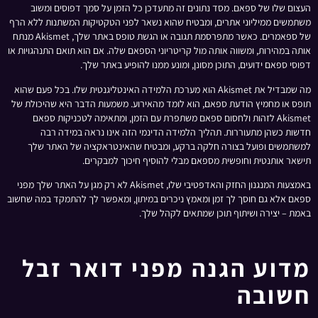
העצום שלו של ספאם. מסד נתונים זה מתעדכן כל הזמן על סמך דפוסים ומשוב
משתמשים ממיליוני אתרים, ומבטיח שהוא נשאר לפני הטקטיקות המשתנות ללא הרף
של ספאמרים. כאשר מתפרסמת תגובה או הגשת טופס באתר שלך, Akismet מנתח
אותה במהירות, ומשווה אותה מול קריטריוני הספאם שלה. אם הוא תואם התנהגויות או
דפוסי ספאם ידועים, התוכן מסונן, ומונע ממנו להופיע באתר שלך.
מה שמבדיל את Akismet הוא מערכת הלמידה האינטליגנטית שלו. בכל פעם שהוא
תופס או מחמיץ הודעת ספאם, הוא לומד מהאירוע. משמעות הדבר היא שהיכולת של
Akismet לזהות ולחסום ספאם משתפרת עם הזמן, ומתאימה לטכניקות ספאם
חדשות כשהן מתעוררות. תהליך הלמידה הדינמי הזה אינו נראה במידה רבה
למשתמשים ופועל בצורה חלקה ברקע, ומבטיח שהאינטראקציה של האתר שלך
תישאר אותנטית וחופשית מספאם מבלי להוסיף חיכוך למבקרים.
באמצעות המנגנון החזק והאדפטיבי שלו, Akismet לא רק מגן על האתר שלך מפני
ספאם אלא גם חוסך לך זמן ומאמץ ניכרים במיתון, ומאפשר לך להתמקד במה שחשוב
באמת – יצירה ושיתוף תוכן שמתאים לקהל שלך.
מדוע הגנה מפני דואר זבל
חשובה