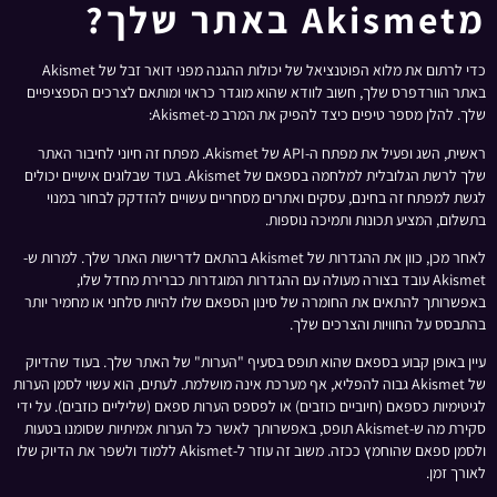
מAkismet באתר שלך?
כדי לרתום את מלוא הפוטנציאל של יכולות ההגנה מפני דואר זבל של Akismet
באתר הוורדפרס שלך, חשוב לוודא שהוא מוגדר כראוי ומותאם לצרכים הספציפיים
שלך. להלן מספר טיפים כיצד להפיק את המרב מ-Akismet:
ראשית, השג ופעיל את מפתח ה-API של Akismet. מפתח זה חיוני לחיבור האתר
שלך לרשת הגלובלית למלחמה בספאם של Akismet. בעוד שבלוגים אישיים יכולים
לגשת למפתח זה בחינם, עסקים ואתרים מסחריים עשויים להזדקק לבחור במנוי
בתשלום, המציע תכונות ותמיכה נוספות.
לאחר מכן, כוון את ההגדרות של Akismet בהתאם לדרישות האתר שלך. למרות ש-
Akismet עובד בצורה מעולה עם ההגדרות המוגדרות כברירת מחדל שלו,
באפשרותך להתאים את החומרה של סינון הספאם שלו להיות סלחני או מחמיר יותר
בהתבסס על החוויות והצרכים שלך.
עיין באופן קבוע בספאם שהוא תופס בסעיף "הערות" של האתר שלך. בעוד שהדיוק
של Akismet גבוה להפליא, אף מערכת אינה מושלמת. לעתים, הוא עשוי לסמן הערות
לגיטימיות כספאם (חיוביים כוזבים) או לפספס הערות ספאם (שליליים כוזבים). על ידי
סקירת מה ש-Akismet תופס, באפשרותך לאשר כל הערות אמיתיות שסומנו בטעות
ולסמן ספאם שהוחמץ ככזה. משוב זה עוזר ל-Akismet ללמוד ולשפר את הדיוק שלו
לאורך זמן.