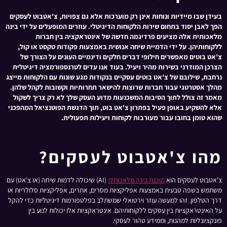
בעידן שבו מיידיות ונוחות אינן רק מוערכות אלא גם צפויות, צ'אטבוט לעסקים
הפך לאבן יסוד בתחום שירות הלקוחות הדיגיטלי. עוזרים המופעלים על ידי בינה
מלאכותית אלה מציעים פרדיגמה חדשה של אינטראקציה בין חברות
ללקוחותיהן. על ידי הדמיית שיחה אנושית באמצעות פקודות טקסט או קול,
צ'אט בוטים מאפשרים חילופי דברים חלקים ודינמיים העונים על הצורך של
הצרכן המודרני בשירות מהיר ויעיל. בעוד אנו עדים לטרנספורמציה דיגיטלית
נרחבת, שילובם של צ'אט בוטים עסקיים בנקודות מגע שונות עם הלקוחות מייצג
מהלך אסטרטגי עבור חברות שרוצות להישאר תחרותיות וקשובות לקהל שלהן.
מאמר זה צולל לתוך הסיבות המשכנעות מדוע העסק שלך לא רק צריך לשקול
אלא להשקיע באופן פעיל בפתרון צ'אט בוט, תוך הדגשת הפוטנציאל המהפכני
שהוא טומן בחובו עבור מעורבות לקוחות ויעילות תפעולית.
מהו צ'אטבוט לעסקים?
צ'אטבוט לעסקים הוא
תוכנת בינה מלאכותית
(AI) שיכולה לדמות שיחה (או צ'אט) עם
משתמש בשפה טבעית באמצעות אפליקציות מסרים, אתרים, אפליקציות סלולריות או
דרך הטלפון. זהו למעשה עוזר וירטואלי שמשתלב בפלטפורמות דיגיטליות כדי להקל
על האינטראקציות בין עסקים ללקוחותיהם. אינטראקציות אלו יכולות לנוע בין
פונקציונליות למהנות, וממידע טהור לעסקי.