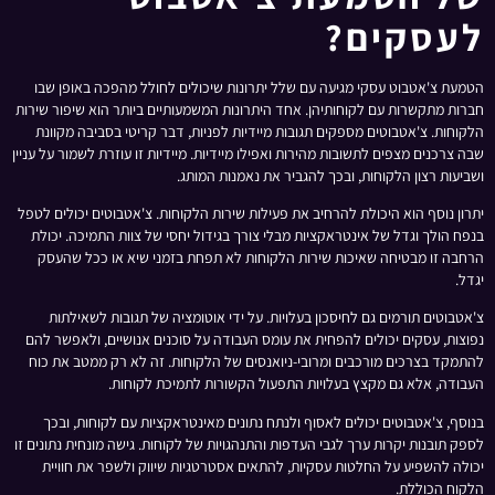
לעסקים?
הטמעת צ'אטבוט עסקי מגיעה עם שלל יתרונות שיכולים לחולל מהפכה באופן שבו
חברות מתקשרות עם לקוחותיהן. אחד היתרונות המשמעותיים ביותר הוא שיפור שירות
הלקוחות. צ'אטבוטים מספקים תגובות מיידיות לפניות, דבר קריטי בסביבה מקוונת
שבה צרכנים מצפים לתשובות מהירות ואפילו מיידיות. מיידיות זו עוזרת לשמור על עניין
ושביעות רצון הלקוחות, ובכך להגביר את נאמנות המותג.
יתרון נוסף הוא היכולת להרחיב את פעילות שירות הלקוחות. צ'אטבוטים יכולים לטפל
בנפח הולך וגדל של אינטראקציות מבלי צורך בגידול יחסי של צוות התמיכה. יכולת
הרחבה זו מבטיחה שאיכות שירות הלקוחות לא תפחת בזמני שיא או ככל שהעסק
יגדל.
צ'אטבוטים תורמים גם לחיסכון בעלויות. על ידי אוטומציה של תגובות לשאילתות
נפוצות, עסקים יכולים להפחית את עומס העבודה על סוכנים אנושיים, ולאפשר להם
להתמקד בצרכים מורכבים ומרובי-ניואנסים של הלקוחות. זה לא רק ממטב את כוח
העבודה, אלא גם מקצץ בעלויות התפעול הקשורות לתמיכת לקוחות.
בנוסף, צ'אטבוטים יכולים לאסוף ולנתח נתונים מאינטראקציות עם לקוחות, ובכך
לספק תובנות יקרות ערך לגבי העדפות והתנהגויות של לקוחות. גישה מונחית נתונים זו
יכולה להשפיע על החלטות עסקיות, להתאים אסטרטגיות שיווק ולשפר את חוויית
הלקוח הכוללת.