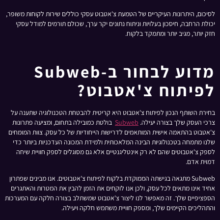
לסיכום, היתרונות העיקריים של הטמעת צ'אטבוט עסקי כוללים שירות לקוחות משופר,
יכולת הרחבה, חיסכון בעלויות וניתוח נתונים יקר ערך, שכולם תורמים למודל עסקי
חזק יותר, מגיב יותר ומתמקד בלקוח.
מדוע לבחור ב-Subweb
לפיתוח צ'אטבוט?
בחירת השותף הנכון לפיתוח צ'אטבוט היא קריטית להבטחת הטכנולוגיה שתענה על
צרכי העסק שלך בצורה יעילה.
Subweb
בולטת כמובילה בתחום, ומציעה פתרונות
צ'אטבוט בהתאמה אישית המותאמים לדרישות הייחודיות של כל עסק. צוות המומחים
שלנו מתמחה בטכנולוגיות הבינה המלאכותית ולמידת המכונה העדכניות ביותר כדי
לספק צ'אטבוטים שהם לא רק אינטליגנטיים אלא גם מסוגלים לספק חוויית שיחה
דמוית אדם.
Subweb מתגאה בגישתה הממוקדת בלקוח לפיתוח צ'אטבוטים. אנו מבינים שפתרון
אחיד אינו מתאים לכל עסק, ולכן אנו לוקחים את הזמן להבין את המטרות והאתגרים
הספציפיים שלך. זה מאפשר לנו ליצור צ'אטבוט שמשתלב בצורה חלקה עם המערכות
והתהליכים הקיימים שלך, ומספק חוויית משתמש חלקה ויעילה.