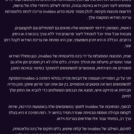
שמחפש ליצור תוכן וידאו באיכות גבוהה, הודות לשילוב הייחודי שלה של נגישות,
חדשנות ותכונות מקיפות. להלן מספר סיבות מדוע Invideo צריכה להיות פלטפורמת
עריכת הווידאו המקוונת שלך.
ראשית, הממשק ידידותי למשתמש שלה מתאים גם למתחילים וגם למקצוענים,
ומבטיח שכל אחד יוכל להתחיל ליצור סרטונים מיד ללא צורך בהכשרה או ניסיון
נרחבים. הכללה זו היא יתרון משמעותי, שכן היא פותחת את עריכת הווידאו לקהל רחב
יותר.
שנית, התכונות המופעלות על ידי בינה מלאכותית של Invideo, כגון מחולל הווידאו
ועוזר התסריט, מייעלות את תהליך היצירה. כלים אלה לא רק חוסכים זמן אלא גם
משפרים את היצירתיות, ומאפשרים למשתמשים להתמקד בסיפור ובאיכות התוכן.
יתר על כן, הספרייה העצומה של תבניות ומדיה במלאי הזמינה ב-Invideo מספקת
למשתמשים השראה ומשאבים אינסופיים. בין אם אתה יוצר סרטון שיווקי, תוכן מדיה
חברתית או פרויקט אישי, תמצא את הנכסים המושלמים כדי להביא את החזון שלך
לחיים.
לבסוף, המחויבות של Invideo לתמוך במשתמשים שלה באמצעות הדרכות, שירות
לקוחות וקהילה תוססת מבטיחה שעזרה תמיד בהישג יד. רמת תמיכה זו היא בעלת
ערך רב, במיוחד עבור אלו שחדשים בעריכת וידאו.
לסיכום, השילוב של Invideo של קלות שימוש, כלים חזקים של בינה מלאכותית,