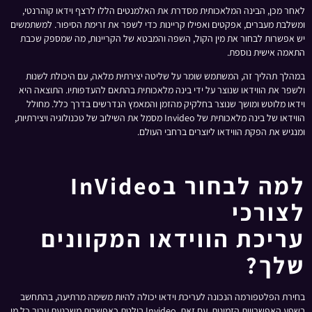
לאחר מכן, הבינה המלאכותית מסדרת את האלמנטים הללו לרצף וידאו קוהרנטי,
ומשלבת מעברים, אפקטים ואפילו קריינות כדי לשפר את זרימת הסיפור. למשתמשים
יש אפשרות לבחור את מין הקול, השפה והמבטא של הקריינות, מה שמספק שכבת
התאמה אישית נוספת.
במהלך תהליך זה, המשתמש שומר על שליטה יצירתית מלאה, עם היכולת לשנות
ולשפר את הווידאו שנוצר על ידי בינה מלאכותית בהתאם להעדפותיו. התוצאה היא
וידאו מלוטש ומושך שנוצר בחלקיק מהזמן והמאמץ הנדרשים בדרך כלל. מחולל
הווידאו של בינה מלאכותית של Invideo מסמל את השילוב של טכנולוגיה ויצירתיות,
ומנגיש את הפקת הווידאו ליוצרים ברחבי העולם.
למה לבחור בInVideo
לצורכי
עריכת הווידאו המקוונים
שלך?
בחירת הפלטפורמה הנכונה לעריכת וידאו יכולה להיות משימה מרתיעה, בהתחשב
בשפע האפשרויות הזמינות. עם זאת, Invideo בולטת כאפשרות משכנעת עבור כל מי