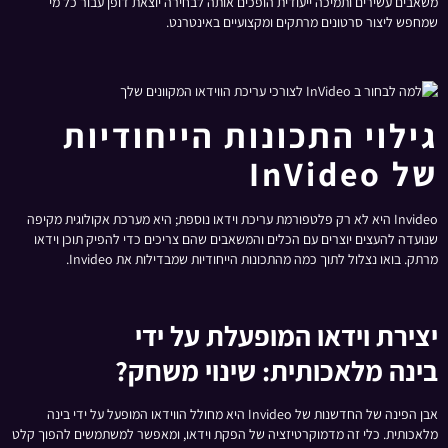
משאבים עשירים ותמיכה ייעודית הופכים אותה לבחירה יוצאת דופן עבור כל מי
שמחפש ליצור סרטונים מרתקים ומקצועיים באינטרנט.
גילוי התכונות הייחודיות
של InVideo
Invideo היא לא רק פלטפורמת עריכת וידאו נוספת; היא מערכת אקולוגית מקיפה
שנועדה להעצים יוצרים עם הכלים והמשאבים שהם צריכים כדי להפיק תוכן וידאו
מרתק. בואו נצלול לתוך כמה מהתכונות הייחודיות שמבדילות את Invideo.
יצירת וידאו המופעלת על ידי
בינה מלאכותית: שינוי משחק?
אבן הפינה של החדשנות של Invideo היא מחולל הווידאו המופעל על ידי בינה
מלאכותית. כלי זה מדמוקרטיזציה של הפקת וידאו, ומאפשר למשתמשים להפוך קלט