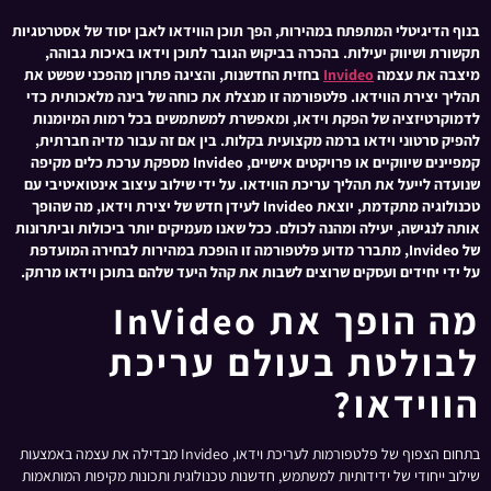
בנוף הדיגיטלי המתפתח במהירות, הפך תוכן הווידאו לאבן יסוד של אסטרטגיות
תקשורת ושיווק יעילות. בהכרה בביקוש הגובר לתוכן וידאו באיכות גבוהה,
מיצבה את עצמה
Invideo
בחזית החדשנות, והציגה פתרון מהפכני שפשט את
תהליך יצירת הווידאו. פלטפורמה זו מנצלת את כוחה של בינה מלאכותית כדי
לדמוקרטיזציה של הפקת וידאו, ומאפשרת למשתמשים בכל רמות המיומנות
להפיק סרטוני וידאו ברמה מקצועית בקלות. בין אם זה עבור מדיה חברתית,
קמפיינים שיווקיים או פרויקטים אישיים, Invideo מספקת ערכת כלים מקיפה
שנועדה לייעל את תהליך עריכת הווידאו. על ידי שילוב עיצוב אינטואיטיבי עם
טכנולוגיה מתקדמת, יוצאת Invideo לעידן חדש של יצירת וידאו, מה שהופך
אותה לנגישה, יעילה ומהנה לכולם. ככל שאנו מעמיקים יותר ביכולות וביתרונות
של Invideo, מתברר מדוע פלטפורמה זו הופכת במהירות לבחירה המועדפת
על ידי יחידים ועסקים שרוצים לשבות את קהל היעד שלהם בתוכן וידאו מרתק.
מה הופך את InVideo
לבולטת בעולם עריכת
הווידאו?
בתחום הצפוף של פלטפורמות לעריכת וידאו, Invideo מבדילה את עצמה באמצעות
שילוב ייחודי של ידידותיות למשתמש, חדשנות טכנולוגית ותכונות מקיפות המותאמות