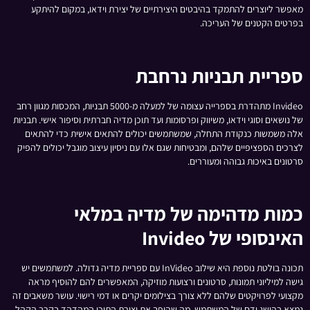
מאפשר ליוצרים להתמקד בהיבטים היצירתיים של יצירת וידאו, במקום להיתקע
בפרטים הקטנים של העריכה.
ספריית תבניות נרחבת
Invideo מתהדרת בספרייה עצומה של למעלה מ-5000 תבניות, המכסות מגוון רחב
של נושאים וסוגי וידאו, משיווק ופרסומות ועד תוכן מדיה חברתית וסיפור אישי. תבניות
אלה משמשות כנקודת התחלה, שמשתמשים יכולים להתאים אישית כדי להתאים
לצרכים הספציפיים שלהם, ומבטיחות שגם אלו עם ניסיון עיצוב מוגבל יכולים להפיק
סרטונים באיכות גבוהה ומעוררים.
כמות מדהימה של מדיה במלאי
האינסופי של Invideo
תכונה בולטת נוספת היא שילוב InVideo עם ספריית מדיה גדולה. למשתמשים יש
גישה למיליוני תמונות, סרטונים ורצועות מוזיקה, המאפשרים להם להוסיף מראה
מקצועי לפרויקטים שלהם ללא צורך בצילומים יקרים או דמי רישוי. עושר משאבים זה
נמצא בהישג ידם של המשתמש, מה שהופך את יצירת התוכן המהדהד בקרב הקהל