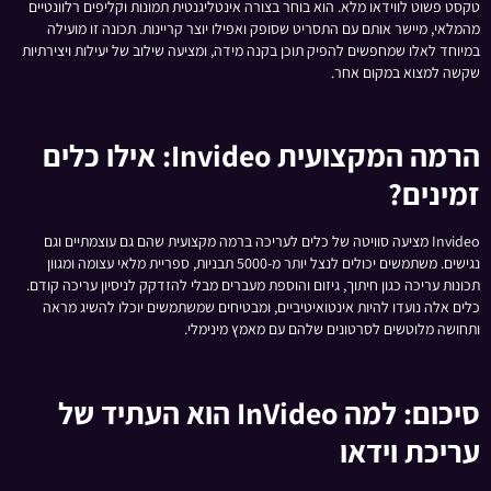
טקסט פשוט לווידאו מלא. הוא בוחר בצורה אינטליגנטית תמונות וקליפים רלוונטיים
מהמלאי, מיישר אותם עם התסריט שסופק ואפילו יוצר קריינות. תכונה זו מועילה
במיוחד לאלו שמחפשים להפיק תוכן בקנה מידה, ומציעה שילוב של יעילות ויצירתיות
שקשה למצוא במקום אחר.
הרמה המקצועית Invideo: אילו כלים
זמינים?
Invideo מציעה סוויטה של כלים לעריכה ברמה מקצועית שהם גם עוצמתיים וגם
נגישים. משתמשים יכולים לנצל יותר מ-5000 תבניות, ספריית מלאי עצומה ומגוון
תכונות עריכה כגון חיתוך, גיזום והוספת מעברים מבלי להזדקק לניסיון עריכה קודם.
כלים אלה נועדו להיות אינטואיטיביים, ומבטיחים שמשתמשים יוכלו להשיג מראה
ותחושה מלוטשים לסרטונים שלהם עם מאמץ מינימלי.
סיכום: למה InVideo הוא העתיד של
עריכת וידאו