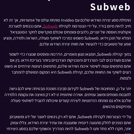
Subweb
התחלת מסע יצירת הווידאו שלכם עם Invideo פותחת עולם של אפשרויות, אך זה לא
חייב להיות מיזם בודד. על ידי הצטרפות לקהילת
Subweb
, אתם נכנסים למערכת
אקולוגית תוססת של יוצרים, נלהבים ומומחים שכולם מוקדשים לחקר הפוטנציאל
המלא של תוכן וידאו. Subweb משמש כמרכז לשיתוף פעולה, השראה ולמידה, ומציע
שפע של משאבים כדי להעשיר את חווית יצירת הווידאו שלכם.
בתוך קהילת Subweb, תמצאו מגוון מאמרים, הדרכות ופוסטים שנוצרו כדי לשמור
אתכם מעודכנים לגבי הטרנדים והטכניקות העדכניים ביותר בעריכת וידאו. בין אם
אתם מחפשים עצות לשיפור איכות הווידאו שלכם, מחפשים רעיונות יצירתיים או פשוט
רוצים לשתף את החוויות שלכם, קהילת Subweb היא המקום המושלם להתחבר
ולצמוח.
יתר על כן, המחויבות של Subweb לקידום סביבה תומכת מבטיחה שיש לכם גישה
לתובנות מומחים ומשוב עמיתים. אווירה שיתופית זו לא רק מאיצה את עקומת הלמידה
שלכם אלא גם פותחת הזדמנויות ליצירת קשרים שיכולות להוביל לשיתופי פעולה
ופרויקטים מרגשים.
על ידי הצטרפות לקהילת Subweb, אתם לא רק ניגשים לאוצר של ידע ומשאבים;
אתם הופכים לחלק מתנועה דינמית שמעצבת את עתיד יצירת הווידאו. צללו עמוק
יותר, חקרו ללא פחד ותנו ל-Subweb להיות המדריך והשותף שלכם במסע היצירתי