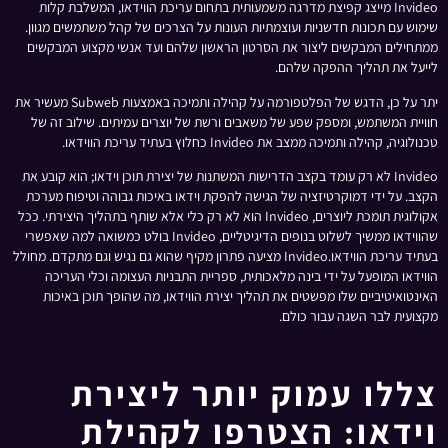
Invideo מייצג קפיצת מדרגה משמעותית בתחום עריכת הווידאו, המשלבת קלות
שימוש עם תכונות חדשניות ועוצמתיות העונות על הצרכים של קהל משתמשים מגוון.
ממתחילים המבקשים ליצור את הסרטון הראשון שלהם ועד אנשי מקצוע המבקשים
לייעל את תהליך ההפקה שלהם.
יתר על כן, הדגש של הפלטפורמה על קהילה ותמיכה באמצעות Subweb מעשיר את
חוויית המשתמש, ומספק שפע של משאבים ורשת של יוצרים עמיתים. שילוב זה של
טכנולוגיה, קהילה ותמיכה ממצב את Invideo כחלוץ בעתיד עריכת הווידאו.
Invideo לא רק עומד בקצב הדרישות המשתנות של יצירת תוכן וידאו; הוא קובע את
הקצב. על ידי דמוקרטיזציה של הגישה להפקת וידאו באיכות גבוהה וטיפוח מערכת
אקולוגית תומכת ליוצרים, Invideo הוא לא רק כלי אלא שותף בתהליך היצירתי. ככל
שהווידאו ממשיך לשלוט בנופים הדיגיטליים, Invideo בולט כמשואה למה שאפשרי
בעתיד עריכת הווידאו.Invideo מציעה פתרון מקיף שהוא גם נגיש וגם מתקדם. מחולל
הווידאו המופעל על ידי בינה מלאכותית, ספריית התבניות העצומה וכלי העריכה
האינטואיטיביים שלו מפשטים את תהליך יצירת הווידאו, מה שהופך תוכן באיכות
מקצועית לבר השגה עבור כולם.
צללו עמוק יותר ליצירת
וידאו: הצטרפו לקהילת