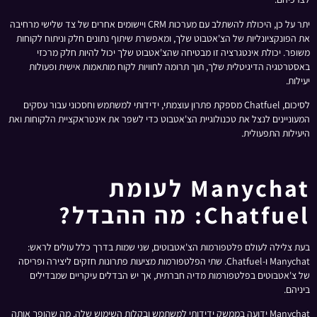
יתר על כן, היכולת להשתלב עם מערכות CRM ויישומים אחרים של צד שלישי מרחיבה
את הפונקציונליות של הצ'אטבוט שלך, ומאפשרת שיתוף נתונים חלק וניתוח לקוחות
משופר. יכולת אינטגרציה זו מבטיחה שהצ'אטבוט שלך יכול להיות חלק מרכזי
באסטרטגיה הדיגיטלית שלך, תוך תרומה לחוויות לקוח מותאמות אישית ופעולות
יעילות.
לסיכום, Chatfuel מספקת פתרון עוצמתי, ידידותי למשתמש וחסכוני עבור עסקים
המעוניינים לנצל את טכנולוגיית הצ'אטבוט כדי לשפר את אינטראקציית הלקוחות ואת
היעילות התפעולית.
Manychat לעומת
Chatfuel: מה ההבדל?
בעת צלילה לעולם פלטפורמות הצ'אטבוטים, שני שמות בדרך כלל עולים לראש:
Manychat ו-Chatfuel. שתי הפלטפורמות מציעות פתרונות חזקים ליצירה ופריסה
של צ'אטבוטים בפלטפורמות מדיה חברתית, אך יש הבדלים עיקריים שמבדילים
ביניהם.
Manychat ידועה בממשק ידידותי למשתמש ובקלות השימוש שלה, מה שהופך אותה