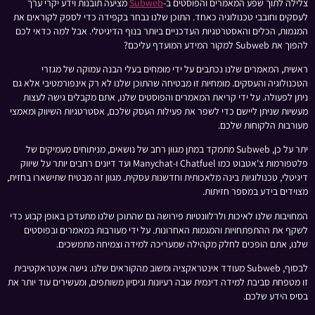
צלילה לתוך שפע המאמרים והפוסטים ב-
Subweb
מציעה תובנות וידע יקרי ערך
לעסקים וחובבי טכנולוגיה כאחד. התוכן שלנו נבחר בקפידה כדי לספק לקוראים את
המגמות, הכלים והאסטרטגיות העדכניים ביותר בנוף הדיגיטלי. אבל למה כדאי לכם
להפוך את Subweb למקור המידע המועדף עליכם?
ראשית, המאמרים שלנו נכתבים על ידי מומחים בעלי הבנה עמוקה של מגזרי
הטכנולוגיה והעסקים. מומחיות זו מבטיחה שהתוכן שלנו לא רק אינפורמטיבי אלא גם
ניתן לפעולה. על ידי קריאת המאמרים והפוסטים שלנו, אתם מקבלים גישה לעצות
מעשיות שניתן ליישם כדי לשפר את פעילות העסק שלכם, אסטרטגיות השיווק ומאמצי
מעורבות הלקוחות שלכם.
יתר על כן, Subweb מתמקד במתן מגוון רחב של נושאים, מניתוחים מעמיקים של
פלטפורמות צ'אטבוט כמו Chatfuel ו-Manychat ועד דיונים רחבים יותר על שיווק
דיגיטלי, טכנולוגיות בינה מלאכותית וחדשנות עסקית. מגוון זה מבטיח שתישארו בחזית,
מצוידים בידע במספר חזיתות.
המחויבות שלנו לאיכות ולרלוונטיות פירושה גם שהתוכן שלנו מתעדכן באופן קבוע כדי
לשקף את ההתפתחויות והמגמות האחרונות. על ידי מעורבות במאמרים ובפוסטים
שלנו, אתם הופכים לחלק מקהילה שמעריכה למידה וצמיחה מתמשכים.
לבסוף, Subweb מעודד אינטראקציה ומשוב מהקוראים שלנו. גישה אינטראקטיבית
זו מטפחת סביבת למידה דינמית שבה רעיונות וניסיון משותפים, ומעשירים עוד יותר את
בסיס הידע שלכם.