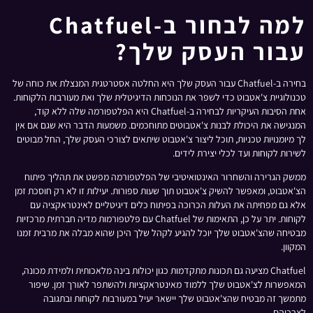
למה לבחור ב-Chatfuel
עבור העסק שלך?
בחירה ב-Chatfuel עבור העסק שלך היא החלטה אסטרטגית המנצלת את כוחה של
טכנולוגיית צ'אטבוט כדי לשפר את הנוכחות הדיגיטלית שלך ואת מעורבות הלקוחות.
אחת הסיבות העיקריות לבחירה ב-Chatfuel היא הפלטפורמה שלה ללא קוד,
המנגישה את היכולת לבנות צ'אטבוטים מתוחכמים. משמעות הדבר היא שגם אם אין
לך מיומנויות טכניות, תוכל ליצור צ'אטבוט שיתאים לצורכי העסק שלך, החל מבוטים
לשירות לקוחות ועד לכלי יצירת לידים.
ממשק הגרירה והשחרור האינטואיטיבי של הפלטפורמה מפשט את תהליך פיתוח
הצ'אטבוט, ומאפשר להשיק צ'אטבוט תוך שעות ספורות. יעילות זו לא רק חוסכת זמן
אלא גם מפחיתה את העלות הכרוכה בפיתוח כלים דיגיטליים לאינטראקציה עם
לקוחות. יתר על כן, התאימות של Chatfuel עם פלטפורמות מדיה חברתית מרכזיות
מבטיחה שהצ'אטבוט שלך יוכל להגיע לקהל שלך היכן שהוא מבלה את מרבית זמנו
המקוון.
Chatfuel מציעה גם תכונות מתקדמות כגון יכולות בינה מלאכותית ולמידת מכונה,
המאפשרות לצ'אטבוט שלך ללמוד מאינטראקציות ולהשתפר לאורך זמן. שיפור
מתמשך זה מבטיח שהצ'אטבוט שלך יישאר יעיל במעורבות לקוחות ובתגובה
לצרכיהם.