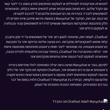
לאפשרות אטרקטיבית למתחילים או לעסקים המחפשים פתרון פשוט כדי ליצור קשר
עם הקהל שלהם. היא מציעה מגוון תבניות שניתן להתאים אישית בקלות, המאפשרות
למשתמשים להגדיר במהירות את הצ'אטבוטים שלהם מבלי להיכנס לתצורות
מורכבות. עם זאת, המיקוד של Manychat בפשטות פירושו שייתכן שיהיו חסרים לה
חלק מהתכונות המתקדמות והגמישות שעשויים להידרש למשתמשים מביני טכנולוגיה
או לעסקים גדולים יותר.
Chatfuel, לעומת זאת, מתאימה למגוון רחב יותר של משתמשים על ידי מתן איזון בין
קלות שימוש לפונקציונליות מתקדמת. היא מציעה שליטה מדויקת יותר על התנהגות
הצ'אטבוט ותגובותיו, מה שמאפשר ליצור חוויות צ'אטבוט מתוחכמות ומותאמות אישית
יותר. יכולות האינטגרציה של Chatfuel, במיוחד עם בינה מלאכותית ולמידת מכונה,
מאפשרות לעסקים לנצל תכונות שיחה וניתוחים מתקדמים יותר.
לסיכום, בעוד ש-Manychat מציעה גישה יעילה המתאימה לאלו שחדשים ביצירת
צ'אטבוטים או עם צרכים פשוטים יותר, Chatfuel מספקת סט מקיף יותר של כלים
ותכונות לעסקים המחפשים לשלב עמוקות צ'אטבוטים באסטרטגיות האינטראקציה
שלהם עם הלקוחות. הבחירה בין Manychat ל-Chatfuel תלויה בסופו של דבר
בצרכים הספציפיים, המומחיות הטכנית והמטרות של העסק.