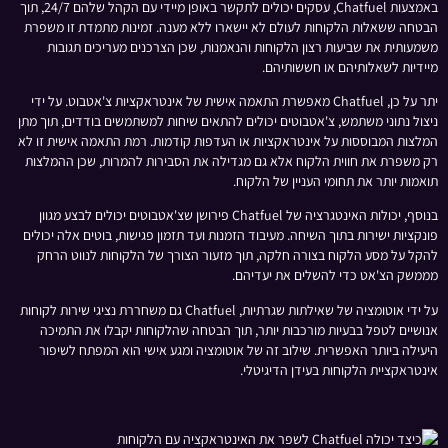
באמצעות Chatfuel, עסקים יכולים לתקשר באופן מיידי עם הקהל שלהם 24/7, תוך
הבטחה ששאלות הלקוחות לעולם לא יישארו ללא מענה. זמינות מתמדת זו משפרת
משמעותית את שביעות רצון הלקוחות והנאמנות, שכן הצרכנים מעריכים תגובות
מיידיות לשאלותיהם או חששותיהם.
יתר על כן, Chatfuel מאפשרת התאמה אישית של אינטראקציות צ'אטבוט. על ידי
ניצול נתוני משתמש, צ'אטבוטים יכולים להתאים שיחות למשתמשים בודדים, תוך מתן
המלצות המבוססות על אינטראקציות או העדפות קודמות. רמת התאמה אישית זו לא
רק משפרת את חווית הלקוח אלא גם מגדילה את הסבירות להמרות, שכן ההמלצות
תואמות יותר את תחומי העניין של הלקוח.
בנוסף, יכולות האינטגרציה של Chatfuel פירושן שצ'אטבוטים יכולים לבצע מגוון
פונקציות ישירות בתוך השיחה. מעיבוד הזמנות ועד תזמון פגישות, בוטים אלה יכולים
להקל על מסע הלקוח בצורה חלקה, תוך מזעור הצורך של הלקוחות לנווט הרחק
מממשק הצ'אט כדי להשלים את יעדיהם.
על ידי אוטומציה של שאילתות שגרתיות, Chatfuel גם משחררת נציגי שירות לקוחות
אנושיים לטפל בבעיות מורכבות יותר, תוך הבטחה שהלקוחות יקבלו את התמיכה
היעילה ביותר האפשרית. שילוב זה של אוטומציה ומגע אישי הוא המפתח לשיפור
אינטראקציית הלקוחות בעידן הדיגיטלי.