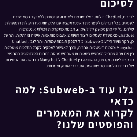
לסיכום
לסיכום, Chatfuel בולטת כפלטפורמת צ'אטבוט עוצמתית ללא קוד המאפשרת
לעסקים בכל הגדלים לשפר את האינטראקציה עם הלקוחות ואת היעילות התפעולית
שלהם. על ידי מתן ממשק קל לשימוש, תכונות מתקדמות ויכולות אינטגרציה,
Chatfuel מאפשרת לעסקים ליצור חוויות צ'אטבוט מותאמות אישית ומרתקות. יתר על
כן, חקר עושר הידע ב-Subweb יכול לספק תובנות עמוקות יותר לגבי Chatfuel,
Manychat ומגמות דיגיטליות אחרות, ובכך לאפשר לעסקים לקבל החלטות מושכלות.
בין אם אתה מתחיל המחפש פשטות או משתמש מנוסה בתחום הטכנולוגיה המחפש
פונקציונליות מתקדמת, ההשוואה בין Chatfuel ל-Manychat מדגישה את החשיבות
של בחירת פלטפורמה שתואמת את צרכי העסק ומטרותיו.
גלו עוד ב-Subweb: למה
כדאי
לקרוא את המאמרים
והפוסטים שלנו?