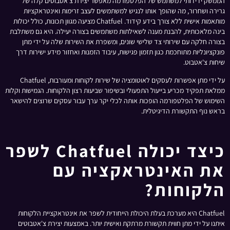
הממשק ידידותי למשתמש של הפלטפורמה מאפשר יצירת צ'אטבוטים קלה של
גרירה ושחרור, מה שהופך אותו לנגיש למשתמשים לעצב זרימות ואינטראקציות
מותאמות אישית ללא צורך בידע קידוד. Chatfuel מציעה מגוון תכונות, כולל יכולות
בינה מלאכותית, להבנת מענה לשאילתות משתמשים בצורה יעילה. היא גם משתלבת
בצורה חלקה עם שירותי צד שלישי שונים, ומשפרת את השירות שלה על ידי מתן
פונקציונליות מתוחכמת כגון תזמון פגישות, עיבוד הזמנות ואחזור מידע ישירות דרך
שיחות צ'אטבוט.
על ידי מתן אפשרות לעסקים לאוטומציה של שירות לקוחות ומעורבות, Chatfuel
ממלאת תפקיד מכריע בייעול התפעולי ובשיפור שביעות רצון הלקוחות. הגמישות וקלות
השימוש של הפלטפורמה הופכות אותה לכלי יקר ערך עבור עסקים שרוצים להישאר
בראש נוף התקשורת הדיגיטלית.
כיצד יכולה Chatfuel לשפר
את האינטראקציה עם
הלקוחות?
Chatfuel היא מערכת בעלת היכולת הייחודית לשפר את אינטראקציית הלקוחות
איתנו על ידי מתן חווית תקשורת מרתקת ואישית יותר. באמצעות יצירת צ'אטבוטים