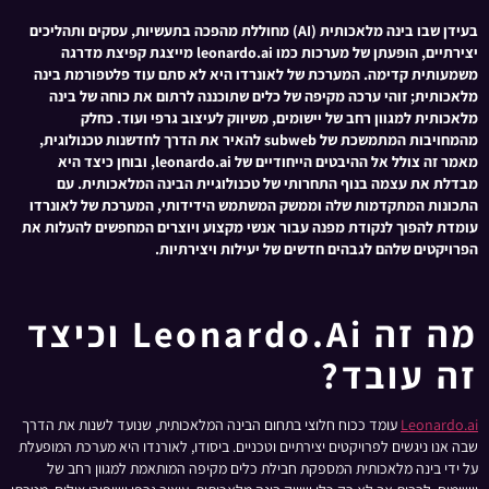
בעידן שבו בינה מלאכותית (AI) מחוללת מהפכה בתעשיות, עסקים ותהליכים
יצירתיים, הופעתן של מערכות כמו leonardo.ai מייצגת קפיצת מדרגה
משמעותית קדימה. המערכת של לאונרדו היא לא סתם עוד פלטפורמת בינה
מלאכותית; זוהי ערכה מקיפה של כלים שתוכננה לרתום את כוחה של בינה
מלאכותית למגוון רחב של יישומים, משיווק לעיצוב גרפי ועוד. כחלק
מהמחויבות המתמשכת של subweb להאיר את הדרך לחדשנות טכנולוגית,
מאמר זה צולל אל ההיבטים הייחודיים של leonardo.ai, ובוחן כיצד היא
מבדלת את עצמה בנוף התחרותי של טכנולוגיית הבינה המלאכותית. עם
התכונות המתקדמות שלה וממשק המשתמש הידידותי, המערכת של לאונרדו
עומדת להפוך לנקודת מפנה עבור אנשי מקצוע ויוצרים המחפשים להעלות את
הפרויקטים שלהם לגבהים חדשים של יעילות ויצירתיות.
מה זה Leonardo.ai וכיצד
זה עובד?
Leonardo.ai
עומד ככוח חלוצי בתחום הבינה המלאכותית, שנועד לשנות את הדרך
שבה אנו ניגשים לפרויקטים יצירתיים וטכניים. ביסודו, לאורנדו היא מערכת המופעלת
על ידי בינה מלאכותית המספקת חבילת כלים מקיפה המותאמת למגוון רחב של