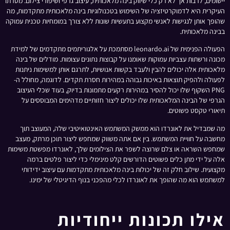
יישומים, לרבות אך לא רק כלי שיווק בינה מלאכותית, עיצוב גרפי ושיפורי צילום. מטרתו
העיקרית היא לדמוקרטיזציה של השימוש בטכנולוגיות בינה מלאכותית מתקדמות, מה
שהופך אותן לנגישות לאנשי מקצוע בתעשיות שונות ללא צורך במומחיות טכנית עמוקה
בבינה מלאכותית.
הפעולה הפנימית של leonardo.ai מסתמכת על אלגוריתמים מתקדמים של למידת
מכונה ורשתות עצביות עמוקות שאומנו על קבוצות נתונים עצומות. מודלים של בינה
מלאכותית אלה יכולים להבין ולעבד בקשות אנושיות, לתרגם אותן למשימות ניתנות
לפעולה ולהפיק תוצאות באיכות גבוהה במהירות חסרת תקדים. לדוגמה, מחולל ה-
PNG השקוף שלו יכול להסיר במהירות רקעים מתמונות בדיוק, בעוד שכלי העיצוב
הגרפי של הבינה המלאכותית שלו יכולים ליצור חזותיים מדהימים המבוססים על
תיאורי טקסט פשוטים.
מה שמבדיל את לאונרדו הוא ממשק המשתמש האינטואיטיבי שלה, המעוצב תוך
מחשבה על חוויית המשתמש. בין אם אתה משווק שמחפש ליצור תוכן מרתק, מעצב
שמחפש השראה או צלם שרוצה לשפר את הצילומים שלך, לאונרדו מפשטת משימות
אלה על ידי מתן כלים פשוטים הדורשים קלט מינימלי כדי ליצור פלטים ברמה
מקצועית. שילוב חלק זה של יכולות בינה מלאכותית מתקדמות עם עיצוב ידידותי
למשתמש הוא מה שהופך את לאונרדו לכלי מהפכני בנוף הדיגיטלי של ימינו.
אילו תכונות ייחודיות