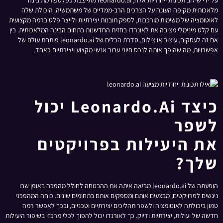
על ידי שילוב תכונות ייחודיות אלה, leonardo.ai מתייצבת כפלטפורמת בינה
מלאכותית מקיפה העונה על הצרכים הרב-ממדיים של משתמשיה. היכולת שלה
לאוטומציה של משימות מורכבות, לספק תובנות יצירתיות ולייצר פלט ברמה מקצועית
עם קלט מינימלי מציבה את לאונרדו בחזית החדשנות בתחום הבינה המלאכותית. בין
אם זה לעסקים, עיצוב או צילום, סדרת הכלים של leonardo.ai פותחת עולם של
אפשרויות, מה שהופך אותה לנכס חיוני עבור אנשי מקצוע ויצירתיים כאחד.
כיצד Leonardo.ai יכול
לשפר
את היעילות בפרויקטים
שלך?
הופעתה של leonardo.ai מביאה איתה את ההבטחה לחולל מהפכה באופן שבו
ניגשים לפרויקטים, מבצעים אותם ומספקים אותם בתחומים שונים. כוחה המהפכני
טמון ביכולתה לאוטומציה ולשפר תהליכים יצירתיים וטכניים, ובכך לאפשר רמה
חדשה של יעילות, יצירתיות ודיוק. כך לאורנדו יכול להפוך לכלי מרכזי בשיפור היעילות