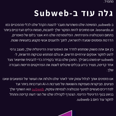
מתמיד.
גלה עוד ב-Subweb
ב-subweb, המשימה שלנו משתרעת מעבר להצגת הקהל שלנו לכלי מהפכניים כמו
leonardo.ai. אנו מחויבים להיות המקור שלך לתובנות, מגמות וכלים העדכניים ביותר
בתחום הטכנולוגיה והיצירתיות. הפלטפורמה שלנו היא אוצר בלום של מאמרים,
הדרכות ופוסטים שנועדו להשראה, לחנך ולהעצים אנשי מקצוע בתעשיות שונות.
בין אם אתה משווק שמחפש לחדד את האסטרטגיה הדיגיטלית שלך, מעצב גרפי
להוט לחקור אופקים יצירתיים חדשים, או צלם המחפש טכניקות חדשניות, ל-
subweb יש משהו בשבילך. התוכן שלנו נבחר בקפידה כדי להבטיח שתישאר צעד
אחד קדימה, מצויד בידע ובכלים שיכולים לשנות את הפרויקטים וזרימות העבודה
שלך.
אנו מזמינים אותך לצלול עמוק יותר לאתר שלנו ולגלות את העושר של המשאבים שאנו
מציעים. מביקורות מעמיקות והשוואות של מערכות ה-AI העדכניות ביותר ועד
למדריכים מעשיים למינוף טכנולוגיה לצמיחת עסקית,
subweb
הוא השותף שלך
בניווט בנוף הדיגיטלי הדינמי. הצטרף לקהילה שלנו של הוגי דעות קדימה והתחל
לחקור עוד היום ב-subweb.