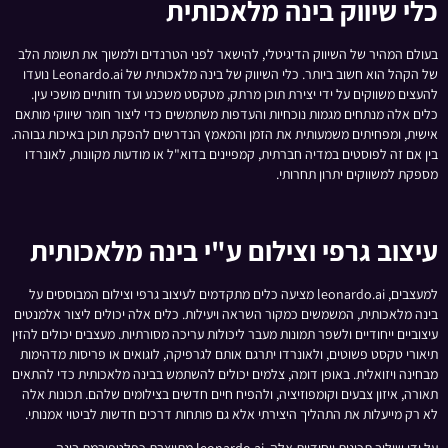
כלי שיווק בינה מלאכותית
בעולם המהיר של השיווק הדיגיטלי, להישאר לפני הטרנדים ולמשוך את תשומת הלב
של הקהל הוא חשוב ביותר. כלי השיווק של בינה מלאכותית של Leonardo.ai נועדו
להעצים משווקים על ידי יצירת תוכן מרתק, מטקסט משכנע ועד חזותיים מושכי עין.
כלים אלה מנתחים מגמות נוכחיות והעדפות משתמשים כדי ליצור חומר שיווקי מותאם
אישית, ומפחיתים משמעותית את הזמן והמאמץ הנדרשים להפקת תוכן באיכות גבוהה.
בין אם זה לפוסטים במדיה חברתית, קמפיינים בדוא"ל או מודעות מקוונות, לאונרדו
מספקת למשווקים יתרון תחרותי.
עיצוב גרפי וצילום ע"י בינה מלאכותית
למעצבים, leonardo.ai מציעה כלים מתקדמים לעיצוב גרפי וצילום המבוססים על
בינה מלאכותית, המשמשים כמקור השראה ויעילות. כלים אלה יכולים ליצור אלמנטים
עיצוביים ייחודיים ולשפר תמונות מעבר ליכולות עריכה מסורתיות. מעצבים יכולים להזין
תיאורי טקסט פשוטים, ולאונרדו יתרגם אותם לגרפיקה, לוגואים או פריסות מדהימות
מבחינה ויזואלית. באופן דומה, צלמים יכולים להשתמש בבינה מלאכותית כדי להתאים
תאורה, איזון צבעים וקומפוזיציה, ולהפיח חיים חדשים בצילומים שלהם. תכונות אלה
לא רק מייעלות את התהליך היצירתי אלא גם פותחות דרכים חדשות לביטוי אמנותי.