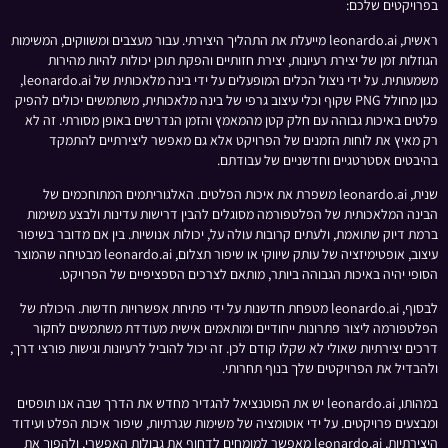
בפרויקטים שלכם:
ראשית, leonardo.ai מייעלת את התהליך היצירתי. עבור מעצבים ומשווקים, המשימות
הגוזלות זמן של יצירת רעיונות, יצירת חזותיים והפקת תוכן יכולות להיות מהירות
משמעותית. על ידי ניצול הכלים המופעלים על ידי בינה מלאכותית של leonardo.ai,
כגון מחולל PNG שקוף וכלי עיצוב גרפי של בינה מלאכותית, משתמשים יכולים להפיק
פלטים באיכות גבוהה עם חלק קטן מהמאמץ והזמן הנדרשים באופן מסורתי. זה לא
רק מאיץ את לוחות הזמנים של הפרויקט אלא גם מאפשר ליצירתיים להתמקד
בהיבטים אסטרטגיים וחדשניים של עבודתם.
שנית, leonardo.ai משפרת את איכות הפלטים. האלגוריתמים המתוחכמים של
הבינה המלאכותית של הפלטפורמה מסוגלים להבין דרישות עדינות ולבצע משימות
ברמת דיוק שתואמת, ולעתים קרובות עולה על, יכולות אנושיות. בין אם מדובר בשיפור
עיצוב, אופטימיזציה של עותק שיווקי או שיפור תצלום, leonardo.ai מבטיחה שהמוצר
הסופי יהיה באיכות הגבוהה ביותר, מותאם לצרכים הספציפיים של הפרויקט.
לבסוף, leonardo.ai מטפחת חדשנות על ידי פתיחת אפשרויות חדשות. היכולת של
הפלטפורמה ליצור פתרונות ייחודיים ומותאמים אישית מעודדת משתמשים לחקור
דרכים יצירתיות שאולי לא שקלו קודם לכן. זה יכול להוביל לרעיונות וגישות פורצי דרך,
ולהבדיל את הפרויקטים שלך בנוף תחרותי.
במהותו, leonardo.ai יש את הפוטנציאל להגדיר מחדש את הדרך שבה אנו תופסים
ומבצעים פרויקטים. על ידי אוטומציה של משימות שגרתיות, שיפור איכות הפלט ועידוד
היצירתיות, leonardo.ai מאפשר למומחים לדחוף את גבולות האפשרי, ולהפוך את