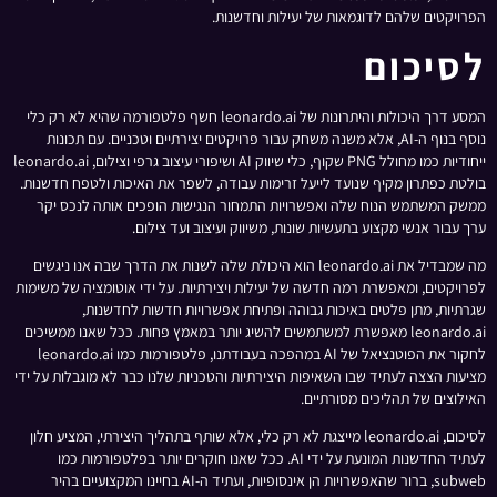
הפרויקטים שלהם לדוגמאות של יעילות וחדשנות.
לסיכום
המסע דרך היכולות והיתרונות של leonardo.ai חשף פלטפורמה שהיא לא רק כלי
נוסף בנוף ה-AI, אלא משנה משחק עבור פרויקטים יצירתיים וטכניים. עם תכונות
ייחודיות כמו מחולל PNG שקוף, כלי שיווק AI ושיפורי עיצוב גרפי וצילום, leonardo.ai
בולטת כפתרון מקיף שנועד לייעל זרימות עבודה, לשפר את האיכות ולטפח חדשנות.
ממשק המשתמש הנוח שלה ואפשרויות התמחור הנגישות הופכים אותה לנכס יקר
ערך עבור אנשי מקצוע בתעשיות שונות, משיווק ועיצוב ועד צילום.
מה שמבדיל את leonardo.ai הוא היכולת שלה לשנות את הדרך שבה אנו ניגשים
לפרויקטים, ומאפשרת רמה חדשה של יעילות ויצירתיות. על ידי אוטומציה של משימות
שגרתיות, מתן פלטים באיכות גבוהה ופתיחת אפשרויות חדשות לחדשנות,
leonardo.ai מאפשרת למשתמשים להשיג יותר במאמץ פחות. ככל שאנו ממשיכים
לחקור את הפוטנציאל של AI במהפכה בעבודתנו, פלטפורמות כמו leonardo.ai
מציעות הצצה לעתיד שבו השאיפות היצירתיות והטכניות שלנו כבר לא מוגבלות על ידי
האילוצים של תהליכים מסורתיים.
לסיכום, leonardo.ai מייצגת לא רק כלי, אלא שותף בתהליך היצירתי, המציע חלון
לעתיד החדשנות המונעת על ידי AI. ככל שאנו חוקרים יותר בפלטפורמות כמו
subweb, ברור שהאפשרויות הן אינסופיות, ועתיד ה-AI בחיינו המקצועיים בהיר