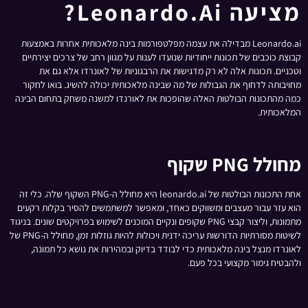
מציעה Leonardo.ai?
Leonardo.ai מבדילה את עצמה מפלטפורמות בינה מלאכותית אחרות באמצעות
קבוצת כוכבים של תכונות ייחודיות שנועדו לענות על מגוון רחב של צרכים יצירתיים
וטכניים. תכונות אלה לא רק מדגישות את הרבגוניות של לאונרדו אלא גם את
מחויבותה לדחוף את הגבולות של מה שבינה מלאכותית יכולה להשיג. בואו לחקור
כמה מהתכונות הבולטות האלה שהופכות את לאורנדו למשנה משחק בתחום הבינה
המלאכותית.
מחולל PNG שקוף
אחת התכונות הבולטות של leonardo.ai היא מחולל ה-PNG השקוף שלה. כלי זה
הוא עזר עבור מעצבים ומשווקים כאחד, ומאפשר למשתמשים להסיר בקלות רקעים
מתמונות, וליצור קבצי PNG שקופים ונקיים המוכנים לשימוש בפרויקטים שונים. בניגוד
לשיטות מסורתיות הדורשות עריכה ידנית ויכולות להיות גוזלות זמן, מחולל ה-PNG של
לאונרדו מנצל בינה מלאכותית כדי לבודד בדיוק ובמהירות את נושא כל תמונה,
ולהבטיח גימור מקצועי בכל פעם.