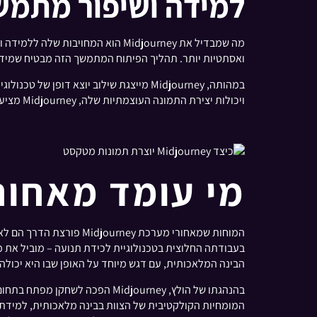
למידה ושיפור מתמש
מה שמבדיל את Midjourney הוא המ
ואסתטיות יותר. תהליך הפיתוח המתמשך הזה מבטיח שמידג'ו
במהותה, Midjourney מייצגת שילוב יוצ
ויכולות יצירת התמונה העוצמתיות שלה, Midjourney מציעה פלטפורמה ייחודית לביטוי אמנותי, מה שהופך את יצירת תוכן חזותי מדהים לנגיש יותר מתמיד.
מי עומד מאחורי החד
הבינה המלאכותית, עם דגש מיוחד על האופן שבו היא יכולה 
בהנהגתו של הולץ, Midjourney 