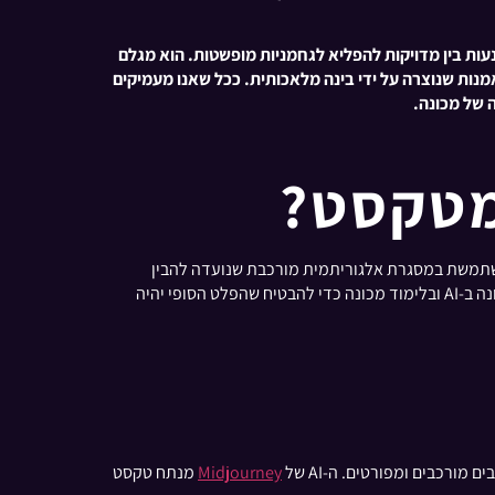
יוצר תמונות שנעות בין מדויקות להפליא לגחמניות מופשטות. הוא מגלם
נות שנוצרה על ידי בינה מלאכותית. ככל שאנו מעמיקים
ג'ורני משתמשת במסגרת אלגוריתמית מורכבת שנועדה להבין
ולפרש תיאורים בשפה טבעית, ולהמיר אותם לאמנות דיגיטלית. תהליך זה כולל מספר שלבים, כל אחד מהם מנצל את ההתקדמות האחרונה ב-AI ובלימוד מכונה כדי להבטיח שהפלט הסופי יהיה
רכבים ומפורטים. ה-AI של
Midjourney
מנתח טקסט