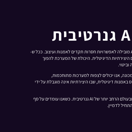
המסע של Midjourney הוא סמלי למסלול הרחב יותר של בינה מלאכותית גנרטיבית, המייצג עתיד שבו הסינרגיה בין יצירתיות אנושית ו-AI מובילה לאפשרויות חסרות תקדים לאמנות ועיצוב. ככל ש-
ום היצירתיות הדיגיטלית. היכולת של המערכת להפוך
ביטוי.
תיד של Midjourney ו-AI גנרטיבית נראה חסר גבולות. עם התקדמות מתמשכת בטכנולוגיית AI ולמידת מכונה, אנו יכולים לצפות למערכות מתוחכמות,
ס באמנות דיגיטלית, שבו היצירתיות אינה מוגבלת על ידי
ממשיכה להיות מחויבת לשמור עליכם מעודכנים ומעוררי השראה לגבי ההתפתחויות האחרונות ב-Midjourney ובעולם הרחב יותר של AI גנרטיבית. כשאנו עומדים על סף
תחיל לדמיין.