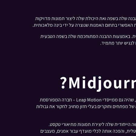
ר את ההבנה שלה בשפה ואת היכולת שלה ליצור תמונות מדויקות
ת האפשרי בתחום האמנות שנוצרה על ידי בינה מלאכותית.
ות דיגיטלית. באמצעות ההבנה המתוחכמת שלה בשפה הטבעית
המוחות שמאחורי מערכת Midjourney פורצת הדרך הם לא אחרים מאשר דייוויד הולץ, דמות נרדפת לחדשנות בעולם הטכנולוגיה. הולץ, שהיה גם ממייסדי Leap Motion – חברה המפורסמת
וגיית לכידת תנועה – מוביל את מעבדת המחקר העצמאית שבסיסה בסן פרנסיסקו, Midjourney, Inc. צוות זה של מפתחים וחוקרים בעלי חזון מחויב לחקור את גבולות
ות הגישה הייחודית שלה ליצירת תמונות מתיאורי טקסט.
דת מכונה ופיתוח תוכנה דחפה את מערכת Midjourney לחזית החדשנות הדיגיטלית, והפכה אותה לכלי מועדף עבור אמנים, מעצבים