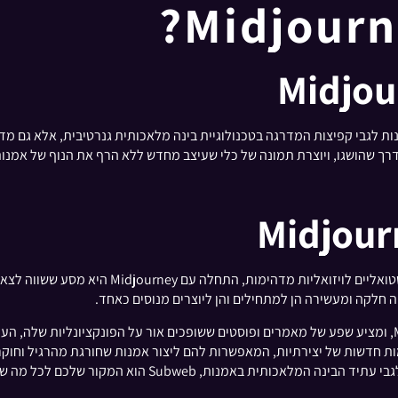
Midjourney לא רק מספקת תובנות לגבי קפיצות המדרגה בטכנולוגיית בינה מלאכותית גנרטיבית,
 שהושגו, ויוצרת תמונה של כלי שעיצב מחדש ללא הרף את הנוף של אמנות ד
ה חלקה ומעשירה הן למתחילים והן ליוצרים מנוסים כאחד.
Subweb משמש כשער להבנה עמוקה יותר של Midjourney, ומציע שפע של מאמרים ופוסטים ששופכים אור על הפ
שים יכולים לפתוח רמות חדשות של יצירתיות, המאפשרות להם ליצור אמנות שחורגת מהר
ת, Subweb הוא המקור שלכם לכל מה שקשור ל-Midjourney.