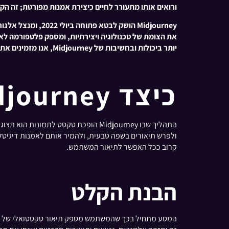
ורואים אותו מתעורר לחיים כיצירת אמנות מפורטת; זה הקסם ש-Midjourney מביא למשתמ
Midjourney הושק 
את הצומת של טכנולוגיה ויצירתיות, ומספק פלטפורמה לא
יותר ביכולות ובחשיבות של Midjourney, אנו מזמינים אתכם לצאת למסע הזה איתנו, לחקור את המפגש בין דמיון אנושי ואינטליגנציה של מכונה.
כיצד Midjourney יוצרת תמונות מטקסט?
התהליך שבו Midjourney הופכת טקסט 
קרוב ככל האפשר לתיאור המשתמש.
הבנת הקלט
המסע מתחיל בכך שהמשתמש מספק תיאור טקסטואלי של התמונה 