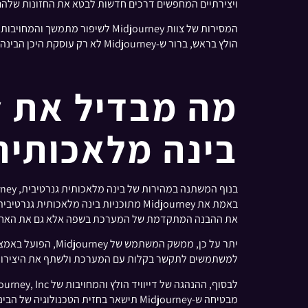
ויצירתיים המחפשים דרכים חדשות לבטא את החזונות שלהם
המסירות של צוות Midjourney ל
הולץ בראש, ברור ש-Midjourney לא רק עוסקת היכן הבינה המלאכותית נמצאת היום, אלא לאן היא הולכת מחר.
מה מבדיל את Midjourney מתוכניות
בינה מלאכותית
באמת את Midjourney מתוכניות בינה מל
את ההבנה המתקדמת של המערכת בשפה אלא גם את האחיזה
למשתמשים לתקשר בקלות עם המערכת ולשתף את היצירות 
מבטיחה ש-Midjourney תישאר בחזית הטכנולוגיה של הבינה המלאכותית, ותדחוף כל הזמן את גבולות האפשרי בתחום האמנות הגנרטיבית.