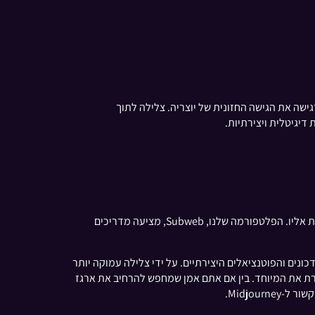
 אלא גם מדגישה את הגישה החזונית של יוצריה. צלילה לתוך
יגיטלית ויצירתיות.
עבור אלה שסקרנים לגבי האפשרויות של שינוי תיאורים טקסטואליים לויזואליות מדהימות, התחלה עם Midjourney היא מסע ששווה לצאת אליו. הפלטפורמה שלנו, Subweb, מציעה מדריכים
ונקציונליות שלה, העדכונים והפוטנציאלים היצירתיים. על ידי צלילה עמוקה יותר
גיל וחוקרת את המיוחד. בין אם אתם אמן שמחפש להרחיב את ארגז