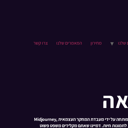
 שלנו
מחירון
המאמרים שלנו
צרו קשר
Midjourney מבשר עידן חדש של יצירתיות דיגיטלית, ועומד בחזית טכנולוגיות הבינה המלאכותית הגנרטיבית. מערכת חדשנית זו, שפותחה על ידי מעבדת המחקר העצמאית Midjourney,
 לתמונות חיות. דמיינו שאתם מקלידים משפט פשוט