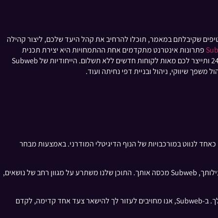
הטיפים שקיבלתם במאמר, תוכלו להרחיב את קהל היעד שלכם, ליצור קהילה
Su
פתרונות אינטרנט מתקדמים אחת ההתמחויות היא יצירת תכנית
המשלבת קידום אורגני וממומן בפייסבוק. אנו נייצר עבורך אסטרטגיית שיווק במגוון פלטפורמות, תקבלו צוות תמיכה זמין ואפליקציה אוטומטית שתפעל 24/7 ותייצר לכם מאות לקוחות חדשים ללא תשלום. הייחודיות של Subweb
ל משפך שיווקי, ניהול ובניית דפי נחיתה ועוד.
 כאחד לנווט במורכבויות של הנוף הדיגיטלי המודרני. באמצעות מבחר
בין אם אתה מחפש להעמיק את הבנתך לגבי ההתקדמות הטכנולוגית האחרונה, כמו מערכת גמא, או לחקור אסטרטגיות מעשיות למינוף חידושים אלה בפעילותך, Subweb מכסה אותך. התוכן שלנו משתרע על מגוון רחב של נושאים,
אנו מזמינים אותך לצלול לספריית המאמרים והפוסטים הנרחבת שלנו, שם תמצא תובנות יקרות ערך ועצות מעשיות המותאמות לתחומי העניין והצרכים שלך. ב-Subweb, אנו מחויבים לעזור לך להישאר צעד אחד קדימה, לקדם