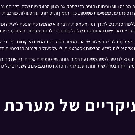
מערכת גמא פועלת באמצעות שילוב מתוחכם של בינה מלאכותית (AI), למידת מכונה (ML) וניתוח נתוני
ו משתרעת ממשימות פשוטות, כגון תזמון ותזכורות, ועד פעולות מורכבות יות
 מנתונים לאורך זמן. משמעות הדבר היא שהמערכת הופכת ליעילה ומדויקת
טוריית הרכישות וההתנהגות של הלקוחות כדי לחזות מגמות רכישה עתידיו
עמיקות לגבי הפעילות שלהם, מגמות השוק והתנהגויות הלקוחות. על ידי איס
ת אלה יכולות ליידע החלטות אסטרטגיות, לייעל פעולות ולזהות הזדמנויות חד
גמא לנגישה למשתמשים עם רמות שונות של מומחיות טכנית. בין אם מדוב
ש, תוך הבטחה שיתרונות הטכנולוגיה המתקדמת נמצאים בהישג ידם של כול
יים של מערכת Gamma?