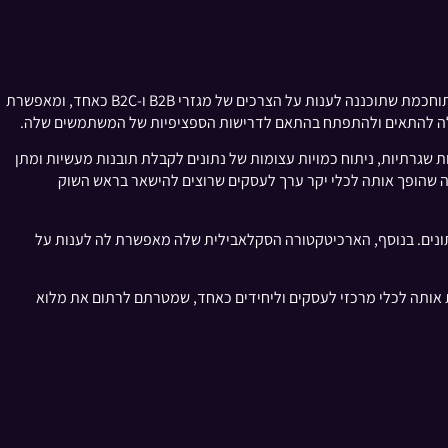
היא פלטפורמה דינמית ורב-תכליתית המשלבת טכנולוגיות מתקדמות שונות כדי להציע פתרונות במגוון רחב של יישומים. זוהי מסגרת מתוחכמת שתוכננה לענות על הצרכים של מגזרי B2B ו-B2C כאחד, ומאפשרת
 משימות שגרתיות, ניתוח כמויות עצומות של נתונים לקבלת תובנות מעשיות ומתן
ה שהופך אותה לכלי יקר ערך לעסקים שרוצים להישאר בראש השוק
רטיות הנתונים. בנוסף, הארכיטקטורה הסקלאבילית שלה מאפשרת לה לענות על
ית הופכת אותה לכלי מרכזי לעסקים וליחידים כאחד, שמטרתם לרתום את מלוא