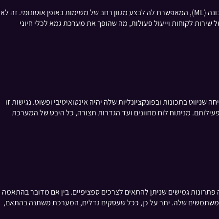
בחזית המאפיינים העיקריים של מערכת גמא נמצאת ההסתמכות שלה על טכנולוגיה חדשנית. המערכת בנויה על בסיס של בינה מלאכותית (AI) ולמידת מכונה (ML), המאפשרת לה לבצע מגוון רחב של משימות באופן אוטונומי. זה לא
 שירות לקוחות וייעול פעולות, מה שהופך את מערכת גמא לכלי חיוני
וט בתכונות ובפונקציונליות שלה יהיה אינטואיטיבי ופשוט. נגישות זו
לותם. מניתוח לוח מחוונים ועד הגדרות תצורה, כל היבט של המערכת
פתרונות גמישים שניתן להתאים לצרכים ספציפיים. בין אם מדובר בהתאמה
 המשתמשים שלה. יתר על כן, ככל שעסקים גדלים, המערכת משתנה בהתאם,