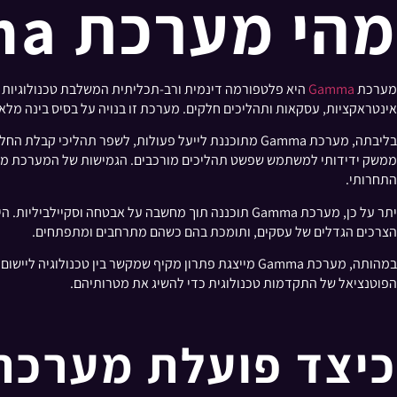
מהי מערכת Gamma?
מערכת
Gamma
אינטראקציות, עסקאות ותהליכים חלקים. מערכת זו בנויה על בסיס בינה מלאכותית (AI), למידת מכונה (ML) וטכנולוגיות מתקדמות אחרות, המאפשרות לה להתאים ולהתפתח בהתאם לדרישות הספציפיות
בליבתה, מערכת Gamma מתוכננת לייעל פעולות, לשפר תה
ממשק ידידותי למשתמש שפשט תהליכים מורכבים. הגמישות של המערכת מאפשר
התחרותי.
יתר על כן, מערכת Gamma תוכננה תוך מחשבה על אבטח
הצרכים הגדלים של עסקים, ותומכת בהם כשהם מתרחבים ומתפתחים.
במהותה, מערכת Gamma מייצגת פתרון מקיף שמקשר בין 
הפוטנציאל של התקדמות טכנולוגית כדי להשיג את מטרותיהם.
כיצד פועלת מערכת Gamma