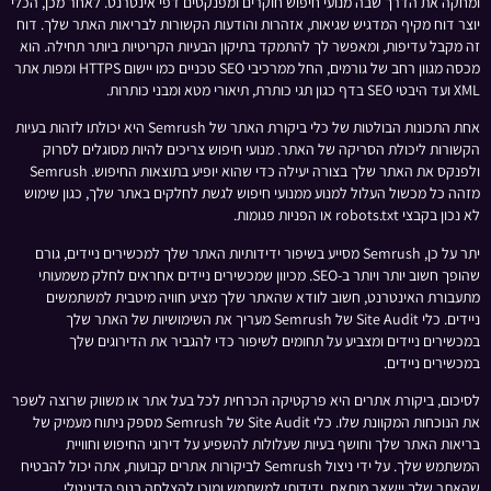
ומחקה את הדרך שבה מנועי חיפוש חוקרים ומפנקסים דפי אינטרנט. לאחר מכן, הכלי
יוצר דוח מקיף המדגיש שגיאות, אזהרות והודעות הקשורות לבריאות האתר שלך. דוח
זה מקבל עדיפות, ומאפשר לך להתמקד בתיקון הבעיות הקריטיות ביותר תחילה. הוא
מכסה מגוון רחב של גורמים, החל ממרכיבי SEO טכניים כמו יישום HTTPS ומפות אתר
XML ועד היבטי SEO בדף כגון תגי כותרת, תיאורי מטא ומבני כותרות.
אחת התכונות הבולטות של כלי ביקורת האתר של Semrush היא יכולתו לזהות בעיות
הקשורות ליכולת הסריקה של האתר. מנועי חיפוש צריכים להיות מסוגלים לסרוק
ולפנקס את האתר שלך בצורה יעילה כדי שהוא יופיע בתוצאות החיפוש. Semrush
מזהה כל מכשול העלול למנוע ממנועי חיפוש לגשת לחלקים באתר שלך, כגון שימוש
לא נכון בקבצי robots.txt או הפניות פגומות.
יתר על כן, Semrush מסייע בשיפור ידידותיות האתר שלך למכשירים ניידים, גורם
שהופך חשוב יותר ויותר ב-SEO. מכיוון שמכשירים ניידים אחראים לחלק משמעותי
מתעבורת האינטרנט, חשוב לוודא שהאתר שלך מציע חוויה מיטבית למשתמשים
ניידים. כלי Site Audit של Semrush מעריך את השימושיות של האתר שלך
במכשירים ניידים ומצביע על תחומים לשיפור כדי להגביר את הדירוגים שלך
במכשירים ניידים.
לסיכום, ביקורת אתרים היא פרקטיקה הכרחית לכל בעל אתר או משווק שרוצה לשפר
את הנוכחות המקוונת שלו. כלי Site Audit של Semrush מספק ניתוח מעמיק של
בריאות האתר שלך וחושף בעיות שעלולות להשפיע על דירוגי החיפוש וחוויית
המשתמש שלך. על ידי ניצול Semrush לביקורות אתרים קבועות, אתה יכול להבטיח
שהאתר שלך יישאר מותאם, ידידותי למשתמש ומוכן להצלחה בנוף הדיגיטלי