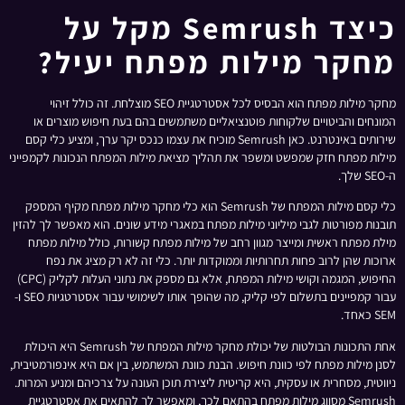
כיצד Semrush מקל על
מחקר מילות מפתח יעיל?
מחקר מילות מפתח הוא הבסיס לכל אסטרטגיית SEO מוצלחת. זה כולל זיהוי
המונחים והביטויים שלקוחות פוטנציאליים משתמשים בהם בעת חיפוש מוצרים או
שירותים באינטרנט. כאן Semrush מוכיח את עצמו כנכס יקר ערך, ומציע כלי קסם
מילות מפתח חזק שמפשט ומשפר את תהליך מציאת מילות המפתח הנכונות לקמפייני
ה-SEO שלך.
כלי קסם מילות המפתח של Semrush הוא כלי מחקר מילות מפתח מקיף המספק
תובנות מפורטות לגבי מיליוני מילות מפתח במאגרי מידע שונים. הוא מאפשר לך להזין
מילת מפתח ראשית ומייצר מגוון רחב של מילות מפתח קשורות, כולל מילות מפתח
ארוכות שהן לרוב פחות תחרותיות וממוקדות יותר. כלי זה לא רק מציג את נפח
החיפוש, המגמה וקושי מילות המפתח, אלא גם מספק את נתוני העלות לקליק (CPC)
עבור קמפיינים בתשלום לפי קליק, מה שהופך אותו לשימושי עבור אסטרטגיות SEO ו-
SEM כאחד.
אחת התכונות הבולטות של יכולת מחקר מילות המפתח של Semrush היא היכולת
לסנן מילות מפתח לפי כוונת חיפוש. הבנת כוונת המשתמש, בין אם היא אינפורמטיבית,
ניווטית, מסחרית או עסקית, היא קריטית ליצירת תוכן העונה על צרכיהם ומניע המרות.
Semrush מסווג מילות מפתח בהתאם לכך, ומאפשר לך להתאים את אסטרטגיית