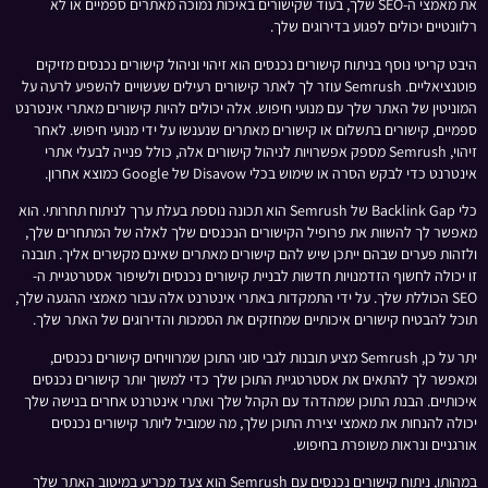
את מאמצי ה-SEO שלך, בעוד שקישורים באיכות נמוכה מאתרים ספמיים או לא
רלוונטיים יכולים לפגוע בדירוגים שלך.
היבט קריטי נוסף בניתוח קישורים נכנסים הוא זיהוי וניהול קישורים נכנסים מזיקים
פוטנציאליים. Semrush עוזר לך לאתר קישורים רעילים שעשויים להשפיע לרעה על
המוניטין של האתר שלך עם מנועי חיפוש. אלה יכולים להיות קישורים מאתרי אינטרנט
ספמיים, קישורים בתשלום או קישורים מאתרים שנענשו על ידי מנועי חיפוש. לאחר
זיהוי, Semrush מספק אפשרויות לניהול קישורים אלה, כולל פנייה לבעלי אתרי
אינטרנט כדי לבקש הסרה או שימוש בכלי Disavow של Google כמוצא אחרון.
כלי Backlink Gap של Semrush הוא תכונה נוספת בעלת ערך לניתוח תחרותי. הוא
מאפשר לך להשוות את פרופיל הקישורים הנכנסים שלך לאלה של המתחרים שלך,
ולזהות פערים שבהם ייתכן שיש להם קישורים מאתרים שאינם מקשרים אליך. תובנה
זו יכולה לחשוף הזדמנויות חדשות לבניית קישורים נכנסים ולשיפור אסטרטגיית ה-
SEO הכוללת שלך. על ידי התמקדות באתרי אינטרנט אלה עבור מאמצי ההגעה שלך,
תוכל להבטיח קישורים איכותיים שמחזקים את הסמכות והדירוגים של האתר שלך.
יתר על כן, Semrush מציע תובנות לגבי סוגי התוכן שמרוויחים קישורים נכנסים,
ומאפשר לך להתאים את אסטרטגיית התוכן שלך כדי למשוך יותר קישורים נכנסים
איכותיים. הבנת התוכן שמהדהד עם הקהל שלך ואתרי אינטרנט אחרים בנישה שלך
יכולה להנחות את מאמצי יצירת התוכן שלך, מה שמוביל ליותר קישורים נכנסים
אורגניים ונראות משופרת בחיפוש.
במהותו, ניתוח קישורים נכנסים עם Semrush הוא צעד מכריע במיטוב האתר שלך