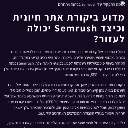
מדוע ביקורת אתר חיונית
וכיצד Semrush יכולה
לעזור?
בעולם המורכב של קידום אתרים, שמירה על אתר מותאם חיונית להשגת דירוגים
גבוהים במנועי חיפוש ושמירה עליהם. ביקורת אתר היא רכיב קריטי בתהליך זה,
המזהה בעיות פוטנציאליות העלולות לפגוע בביצועי האתר שלך. Semrush נכנסת
כבעלת ברית חזקה ומציעה כלי ביקורת אתר מקיף שבוחן באופן שיטתי את האתר שלך
כדי לזהות בעיות ב-SEO, טכניות ושימושיות.
ביקורות אתר חיוניות מכיוון שהן מספקות תמונה ברורה של בריאות האתר שלך. הם
חושפים בעיות כגון קישורים שבורים, זמני טעינת דף איטיים, תוכן כפול ומיטוב נייד
לקוי, בין היתר. בעיות אלה עלולות להשפיע לרעה על חוויית המשתמש באתר שלך ועל
יכולתו לדרג היטב בדפי תוצאות מנועי החיפוש (SERPs). על ידי ביצוע ביקורות אתר
באופן קבוע, תוכל לטפל בבעיות אלה באופן יזום, ולהבטיח שהאתר שלך יישאר
תחרותי ויעמוד בנהלי העבודה המומלצים האחרונים של SEO.
כלי ביקורת האתר של Semrush נועד לפשט תהליך זה. הוא סורק את האתר שלך,