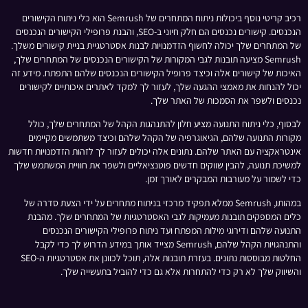
רכיב קריטי נוסף ביכולות ניתוח המתחרים של Semrush הוא כלי ניתוח הקישורים
הנכנסים. קישורים נכנסים הם חלק חיוני ב-SEO, והבנת פרופילי הקישורים הנכנסים
של המתחרים שלך יכולה לחשוף הזדמנויות לבנות אסטרטגיית בניית קישורים משלך.
Semrush מציעה תובנות לגבי המקורות של הקישורים הנכנסים של המתחרים שלך,
האיכות של קישורים אלה וכיצד פרופיל הקישורים הנכנסים שלהם התפתח. מידע זה
יכול להנחות את מאמצי ההגעה שלך, לעזור לך למקד לאתרים איכותיים לקישורים
נכנסים ולשפר את הסמכות של האתר שלך.
לבסוף, כלי ניתוח התנועה מציע חלון להתנהגות הקהל של המתחרים שלך, כולל
מקורות התנועה שלהם, הגיאוגרפיה של הקהל שלהם וכיצד משתמשים מקיימים
אינטראקציה עם האתר שלהם. נתונים אלה יכולים לעזור לך לזהות הזדמנויות חדשות
למשיכת תנועה, להבין שווקים חדשים פוטנציאליים ולשפר את חוויית המשתמש שלך
כדי לשמור על מעורבות המבקרים לאורך זמן.
במהותו, Semrush ממלא תפקיד מרכזי בניתוח מתחרים על ידי הצעת סדרה של
כלים המספקים תובנות מעמיקות לגבי האסטרטגיות של המתחרים שלך. מהבנת
התנועה שלהם ודירוגי מילות המפתח ועד ניתוח פרופילי הקישורים הנכנסים
והתנהגויות הקהל שלהם, Semrush מצייד אותך במידע הדרוש לך כדי לקבל
החלטות מבוססות נתונים. בעזרת תובנות אלה, תוכל לכוונן את אסטרטגיות ה-SEO
והשיווק שלך לא רק כדי להתחרות אלא גם כדי להוביל בתעשייה שלך.