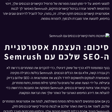
למנועי חיפוש. על ידי מתן תצוגה מפורטת של פרופיל הקישורים הנכנסים שלך, זיהוי
הזדמנויות לשיפור ועזרה בניהול קישורים מזיקים, Semrush מאפשר לך לבנות
אסטרטגיית קישורים נכנסים חזקה ויעילה. זה, בתורו, יכול להוביל לדירוגים טובים יותר
בחיפוש, לתנועת אתר מוגברת ולבסוף, להמרות נוספות.
סיכום: העצמת אסטרטגיית
ה-SEO שלכם עם Semrush
בנוף המתפתח ללא הרף של שיווק דיגיטלי, כדי להקדים את המתחרים נדרשת לא
רק עבודה קשה, אלא גם את הכלים הנכונים. Semrush בולטת כחבילה מקיפה
המאפשרת לעסקים ולמשווקים לחדד ולבצע את אסטרטגיות ה- SEO שלהם בדיוק
וביעילות. על ידי הצעת שפע של נתונים על מחקר מילות מפתח, ניתוח מתחרים,
ביקורת אתר וניתוח קישורים נכנסים, Semrush מספקת את התובנות הדרושות כדי
להעלות את דירוג החיפוש האורגני של האתר שלך ואת הנראות המקוונת.
בין אם אתם מחפשים לזהות מילות מפתח משתלמות, לנתח את אסטרטגיות המתחרים
שלכם, לשפר את בריאות האתר שלכם או לבנות פרופיל קישורים נכנסים חזק,
Semrush מצייד אתכם בכלים להשגת מטרות אלה. יכולותיו מתרחבות מעבר לקידום