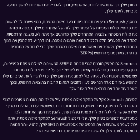
התוכן שלך כך שתתאים לכוונת המשתמש, ובכך להגדיל את הסבירות למשוך תנועה
איכותית לאתר שלך.
בנוסף, Semrush מציע את תכונת ניתוח פער מילות המפתח, המאפשרת לך להשוות
את פרופיל מילות המפתח של האתר שלך לזה של המתחרים שלך. תכונה זו מזהה
את מילות המפתח שלגביהן המתחרים שלך מדורגים אך אתה לא, ומציגה הזדמנויות
למקד את הפערים הללו וללכוד תנועה אורגנית נוספת. זהו דרך יעילה להבין את הנוף
התחרותי שלך ולשפר את אסטרטגיית מילות המפתח שלך כדי לגבור על מתחרים
בדפי תוצאות מנועי החיפוש (SERPs).
Semrush גם מספק תובנות לגבי תכונות ה-SERP המשויכות למילות מפתח ספציפיות,
כגון קטעים מוצגים, חבילות מקומיות ופנלים של ידע. על ידי זיהוי מילות המפתח
שמפעילות תכונות אלה, אתה יכול למטב את התוכן שלך כדי להגדיל את הסיכויים שלו
להופיע באזורים אלה הנראים לעין ולחוצים לעתים קרובות בתוצאות החיפוש, ובכך
לשפר עוד יותר את הנראות של האתר שלך.
לסיכום, Semrush מקל על מחקר מילות מפתח יעיל על ידי מתן תובנות מפורטות לגבי
מגמות מילות מפתח, נפחי חיפוש, רמות תחרות וכוונת משתמש. ערכת הכלים המקיף
שלו מאפשר לך לגלות מילות מפתח בעלות ערך, להבין את הנוף התחרותי ולכוון
אסטרטגית לפערים בשוק שלך. על ידי ניצול Semrush למחקר מילות מפתח, אתה
יכול לשפר משמעותית את הבסיס של אסטרטגיית ה-SEO שלך, להניע יותר תנועה
ממוקדת לאתר שלך ולהשיג דירוגים טובים יותר בחיפוש האורגני.