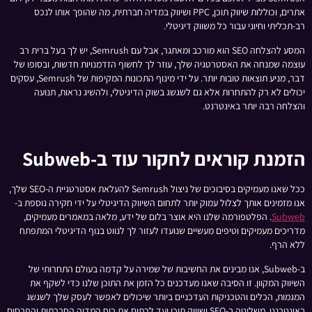
אתרים, וכוללות שיווק תוכן, PPC ושיווק במדיה חברתית, מה שהופך אותו לנכס
רב-תכליתי וחיוני עבור כל משווק דיגיטלי.
המסע להצלחה SEO הוא מורכב ומאתגר, אבל עם Semrush, יש לך בעל ברית רב
עוצמה שמנחה את האסטרטגיה שלך, עוזר לך לחשוף הזדמנויות חדשות, ובסופו של
דבר, מניע תוצאות טובות יותר. על ידי מינוף התכונות המקיפות של Semrush, עסקים
יכולים לא רק להתחרות אלא גם לשגשג בשוק הדיגיטלי, ולהשיג נראות, תנועה
והצלחה רבה יותר באינטרנט.
הזמנת קוראים לחקור עוד ב-Subweb
ככל שאנו מעמיקים בסיבוכים של ניצול Semrush להעלאת אסטרטגיית ה-SEO שלך,
אנו מזמינים אותך לצלול עמוק יותר לתחום השיווק הדיגיטלי על ידי חקירה נוספת ב-
Subweb
. הפלטפורמה שלנו היא אוצר בלום של ידע, מלאה במאמרים מעמיקים,
מדריכים מעמיקים וטיפים מעשיים שנועדו לעזור לך לנווט בנוף הדיגיטלי המתפתח
ללא הרף.
ב-Subweb, אנו מבינים את החשיבות של שמירה על קדמה בעולם התחרותי של
השיווק המקוון. זו הסיבה שאנו מעדכנים כל הזמן את התוכן שלנו כדי לשקף את
המגמות, הכלים והטכניקות העדכניים ביותר שיכולים לאפשר לעסק שלך לשגשג
באינטרנט. משליטה ב-SEO ושיווק תוכן ועד לרתום את כוח המדיה החברתית והפרסום