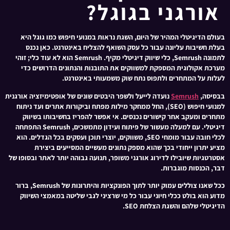
אורגני בגוגל?
בעולם הדיגיטלי המהיר של היום, השגת נראות במנועי חיפוש כמו גוגל היא
בעלת חשיבות עליונה עבור כל עסק השואף להצליח באינטרנט. כאן נכנס
לתמונה Semrush, כלי שיווק דיגיטלי מקיף. Semrush הוא לא עוד כלי; זוהי
מערכת אקולוגית המספקת למשווקים את התובנות והנתונים הדרושים כדי
לעלות על המתחרים ולתפוס נתח שוק משמעותי באינטרנט.
בבסיסה,
Semrush
נועדה לייעל ולשפר היבטים שונים של אופטימיזציה אורגנית
למנועי חיפוש (SEO), החל ממחקר מילות מפתח וביקורות אתרים ועד ניתוח
מתחרים ומעקב אחר קישורים נכנסים. אי אפשר להפריז בחשיבותו בשיווק
דיגיטלי. עם למעלה מעשור של פיתוח ועידון מתמשכים, Semrush התפתחה
לכלי חובה עבור מומחי SEO, משווקים, יוצרי תוכן ועסקים בכל הגדלים. הוא
מציע יתרון ייחודי בכך שהוא מספק נתונים מעשיים המסייעים ביצירת
אסטרטגיות שיובילו לדירוג אורגני משופר, תנועה גבוהה יותר לאתר ובסופו של
דבר, הכנסות מוגברות.
ככל שאנו צוללים עמוק יותר לתוך הפונקציות והיתרונות של Semrush, ברור
מדוע הוא בולט ככלי חיוני עבור כל מי שרציני לגבי שליטה במאמצי השיווק
הדיגיטלי שלהם והשגת הצלחת SEO.