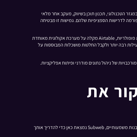
בניהול פרויקטים במגזר הטכנולוגי, תכנון תוכן בשיווק, מעקב אחר מלאי
הגמיש של Airtable מאפשרים לעסקים להתאים את הפלטפורמה לדרישות הספציפיות שלהם. גמישות זו מבטיחה
יתר על כן, יכולות האינטגרציה החזקות של Airtable משפרות את האטרקטיביות שלה לעסקים. על ידי חיבור חלק למכשירים ופלטפורמות פופולריות, Airtable מקלה על מערכת אקולוגית מאוחדת
ביעילות רבה יותר ולקבל החלטות מושכלות המבוססות על
 לחקור את
ב-Subweb, אנו מבינים את הכוח המהפכני של Airtable במהפכה בפעילות העסקית ובתהליכי העבודה. כבמה המוקדשת לספק תוכן ותובנות משמעותיים, Subweb נמצאת כאן כדי להדריך אותך