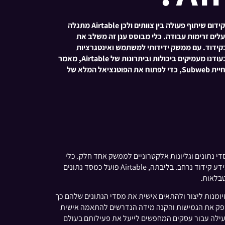
בנוף הדיגיטלי המתפתח במהירות, ארגונים ברחבי העולם מחפשים כל הזמן פתרונות חדשניים לייעול פעולות, שיפור הפרודוקטיביות וקידום שיתוף פעולה בין צוותים ולכן Airtable מתגלה
לים זרימות עבודה. כלי מבוסס ענן זה משלב את
בקידוד. עם ממשק ידידותי למשתמש ואינטגרציות
עוצמתיות, Airtable שבתה את תשומת הלב של למעלה מ-300,000 ארגונים, כולל ענקי תעשייה כמו LinkedIn, Shopify ו-Hearst. בעודנו מעמיקים ביכולות וביתרונות של Airtable, מאמר
זה שואף לחקור מדוע הארגון שלך צריך לשקול לנצל את הפלטפורמה החדשנית הזו לצורכי העסק שלך. הצטרפו אלינו למסע זה, בהנחיית Subweb, כדי לפתוח את הפוטנציאל המלא של
מסדי נתונים וגליונות אלקטרוניים לממשק אחד חלק. כלי
חדשני זה מאפשר לכל אחד, החל ממתחילים טכנולוגיים ועד מפתחים מנוסים, לבנות בקלות יישומי עסקיים מותאמים אישית, ללא צורך בידע קידוד נרחב. בליבתה, Airtable פועל כמסד נתונים
טבלאות.
מנות ליצור ולהתאים אישית את מסדי הנתונים שלהם כך
כים הספציפיים שלהם. בין אם מדובר בניהול נתוני קשרי לקוחות, מעקב אחר מלאי או תכנון קמפיינים שיווקיים, Airtable מספק את הגמישות והקנה מידה הנדרשים להתאמה אישית
ויעילה עבור עסקים המחפשים לייעל את פעילותם בעולם