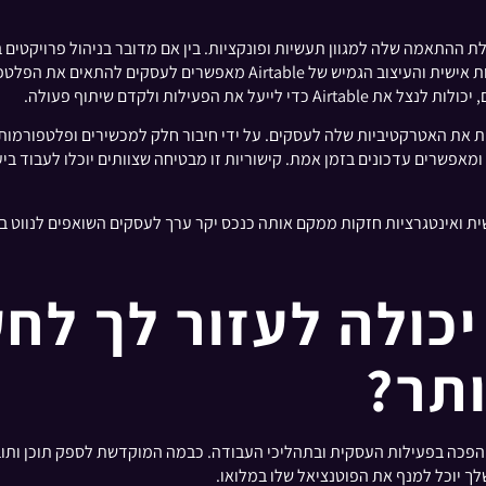
 המרכזיות לאימוץ הנרחב של Airtable היא יכולת ההתאמה שלה למגוון תעשיות ופונקציות. בין אם מדובר 
בקמעונאות או ארגון אירועים במלונאות, התבניות המותאמות אישית והעיצוב 
 הפעילות ולקדם שיתוף פעולה.
ם ומאפשרים עדכונים בזמן אמת. קישוריות זו מבטיחה שצוותים יוכלו לעבוד 
יצד Subweb יכולה לעזור לך