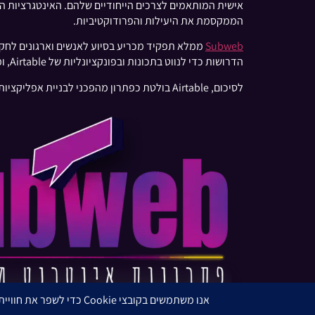
הממקסמת את היעילות והפרודוקטיביות.
Subweb
הדרושות כדי לנווט בתכונות ובפונקציונליות של Airtable, ומעצימים עסקים להשיג את יעדי הפעילות שלהם.
לסיכום, Airtable בולטת כפתרון מהפכני לבניית אפליקציות וניהול נתונים, ועם משאבים כמו Subweb, ניצול מלוא הפוטנציאל שלה מעולם לא היה קל יותר.
חברת השיווק בדיגיטל הגדולה והמובילה בישראל