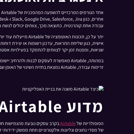
א
עבודה אחת קוהרנטית. כתוצאה מכך, צוותים יכולים לגשת ו
יתר על כן, תכונות ה
אישית, כגון שליחת התראות, עדכון רשומות או יצירת דוחות
שגיאות, ומפנות זמן יקר לצוותים להתמקד בפעילויות אסטר
במהותה, Airtable מאפשרת לעסקים לבנות ול
זרימות עבודה, Airtable נמצאת בחזית השינוי של האופן שבו ארגונים מנצלים טכנולוגיה כדי להניע פרודוקטיביות וחדשנות.
מדוע Airtable פופולרית בקרב עסקים?
הפופולריות של
Airtable
בקרב עסקים נובעת מהגמישות חסרת
של מסדי נתונים וגליונות אלקטרוניים תחת ממשק ידידותי