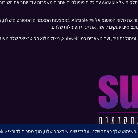
אישית המותאמים לצרכים הייחודיים שלהם. האינטגרציות החלקות של Airtable עם כלים פופול
ממלא תפקיד מכריע בסיוע לאנשים וארגונים לחקור את מלוא הפוטנציאל של e