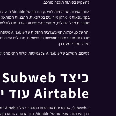
להשקיע בפיתוח תוכנה מורכב.
אחת הסיבות
שחברות מכל הגדלים, מסטארט-אפים ועד ארגונים גלובליים, יכולות לנצל את Airtable כדי לייעל את
שבה נתונים זורמים בחופשיות בין יישומים, מבטלים סילואי
מידע מקיף ומעודכן.
לסיכום, השילוב של Airtable של גמישות, קלות התאמה אישית ואינטגרציות חזקות ממקם אותה כנכס יקר ערך לעסקים השואפים לנווט במורכבויות של ניהול נתונים מודרני ופיתוח אפליקציות.
כ
Airtable עוד יותר?
דרך היכולות העצומות של Airtable, תוך הבטחה שהארגון שלך יוכל למנף את הפוטנציאל שלו במלואו.