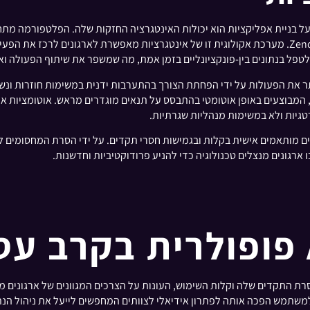
חד הגורמים המרכזיים להשפעה המהפכנית של Airtable על בניית אפליקציות הוא יכולות האינטגרציה החזקו
אחרים, כגון Slack, Google Drive, Salesforce, Jira ו-Zendesk. מערכת אקולוגית זו של אינטגרציות מאפ
לטפל בנתונים בין-פונקציונליים בזמן אמת, מה שמשפר את שיתוף הפעולה ו
אוטומציה של Airtable מייעלות עוד יותר את הפעולות על ידי הפחתת הצורך בהתערבות ידנית במש
, המבוצעים באופן אוטומטי בהתבסס על תנאים מוגדרים מראש. אוטומציות אל
טגיות ולא במשימות מנהליות שגרתיות.
הרחיב יישומים מותאמים אישית בקלות ובגמישות חסרי תקדים. על ידי הסרת המחסומ
 התקדים שלה וקלות השימוש, העונות על הצרכים המגוונים של ארגונים מו
 למשתמש הפכה אותה לפתרון אידיאלי לצוותים המחפשים לייעל את ניהול הנ