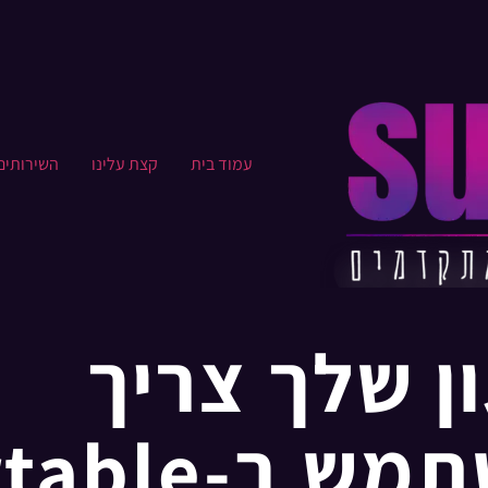
עמוד בית
קצת עלינו​
השירותים
ן שלך צריך
-Airtable?