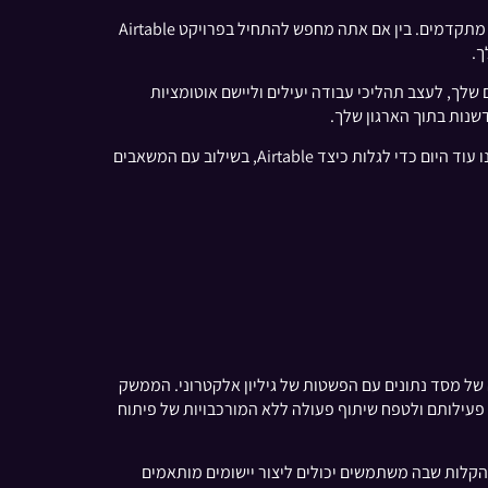
הצוות שלנו ב-Subweb אוצר מאמרים מפורטים, הדרכות ומחקרי מקרה הממוקדים ב-Airtable, המיועדים הן למתחילים והן למשתמשים מתקדמים. בין אם אתה מחפש להתחיל בפרויקט Airtable
מוש שלך ב-Airtable, כולל כיצד לבנות את מסדי הנתונים שלך, לעצב תהליכי עבודה יעילים וליישם אוטומציות
שנות בתוך הארגון שלך.
על ידי שותפות עם Subweb, אתה מקבל גישה לקהילה תומכת עם תשוקה לטכנולוגיה ויעילות עסקית. חקור את המאמרים והפוסטים שלנו עוד היום כדי לגלות כיצד Airtable, בשילוב עם המשאבים
ה של מסד נתונים עם הפשטות של גיליון אלקטרוני. הממשק
המועדפת עבור ארגונים המחפשים לייעל את פעילותם ולטפח שיתוף פעולה ללא המורכבויות של פיתוח
הקלות שבה משתמשים יכולים ליצור יישומים מותאמים