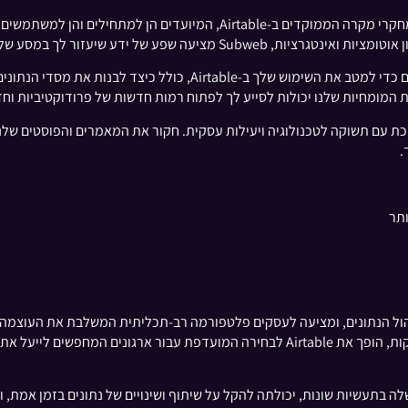
 מציעה שפע של ידע שיעזור לך במסע שלך.
יתר על כן, Subweb מספקת טיפים מעשיים ונהלים מומלצים כדי למטב את השי
ת המומחיות שלנו יכולות לסייע לך לפתוח רמות חדשות של פרודוקטיביות וחד
יות וניהול הנתונים, ומציעה לעסקים פלטפורמה רב-תכליתית המשלבת את העוצמ
ידידותי למשתמש, בשילוב יכולות אינטגרציה ואוטומציה חזקות, הופך את Airtable לבחירה 
בתעשיות שונות, יכולתה להקל על שיתוף ושינויים של נתונים בזמן אמת, ו