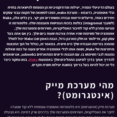
בעולם הדיגיטלי המהיר, יעילות ופרודוקטיביות הן המפתח להישארות בחזית
וכלי אוטומציה, כדוגמא – מערכת make, הפכו למשואה של תקווה עבור עסקים
ויחידים כאחד, מייעלים זרימות עבודה ומשחררים זמן יקר. בין כלים אלה, Make
(לשעבר Integromat) בולטת בזכות הגמישות והעוצמה שלה. פלטפורמה זו
מציעה פתרון ללא קוד לחיבור האפליקציות, השירותים והמערכות שלך,
אוטומציה של משימות שהיו אחרת צורכות שעות ביום שלך. בין אם אתה בעל
עסק קטן, פרילנסר או חלק מארגון גדול, הבנת האופן שבו Make יכול לחולל
מהפכה בזרימת העבודה שלך היא חיונית. במאמר זה, נצלול אל תוך התכונות
והיתרונות של Make, נשווה אותו לכלי אוטומציה אחרים ונענה על כמה שאלות
נפוצות לגבי השימוש בו. עם תובנות ודיונים המתארחים בsubweb, אנו שואפים
להדריך אותך בדרך למיטוב התהליכים שלך באמצעות
Make
. בואו נחקור כיצד
כלי זה יכול להיות בעל בריתך בהשגת יעילות חסרת תקדים.
מהי מערכת מייק
(אינטגרומט)?
מערכת מייק (אינטגרומט) היא פלטפורמת אוטומציה עוצמתית ללא קוד שנועדה
לחבר את האפליקציות, השירותים והמערכות שלך בדרכים שרק דמיינת. היא מבטלת