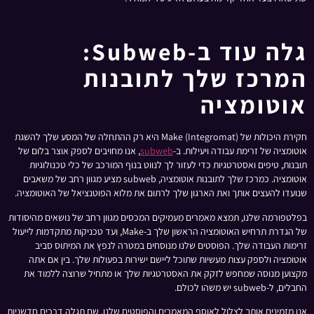
גלה עוד ב-Subweb:
המרכז שלך לתובנות
אוטומציה
חקירת היכולות של Make (Integromat) היא רק ההתחלה של המסע שלך להשגת
אוטומציה של זרימת עבודה ויעילות. ב-
subweb
, אנו מחויבים לספק אוצר בלום של
תובנות, טיפים ואסטרטגיות כדי לעזור לך לנווט בנוף המורכב של כלי טכנולוגיות
אוטומציה. כמרכז שלך לתובנות אוטומציה, subweb מציע מגוון רחב של משאבים
שנועדו להעצים אותך ואת הארגון שלך לרתום את מלוא הפוטנציאל של האוטומציה.
בפלטפורמה שלנו, תמצא מאמרים מעמיקים המכסים מגוון רחב של נושאים מהיסודות
של הגדרת תרחיש האוטומציה הראשון שלך ב-Make, ועד טכניקות מתקדמות לייעול
זרימות העבודה שלך. הפוסטים שלנו מנוסחים במטרה לנפץ את המיתוס סביב
אוטומציה ולספק עצות מעשיות שתוכל ליישם ישירות בפעולות שלך. בין אם אתה
מקצוען מנוסה שמחפש לזקק את האסטרטגיות שלך או מתחיל שרוצה ללמוד את
החבלים, ל-subweb יש משהו לכולם.
אנו מזמינים אותך לצלול לאוסף המאמרים והפוסטים שלנו, שם תגלה דרכים חדשניות