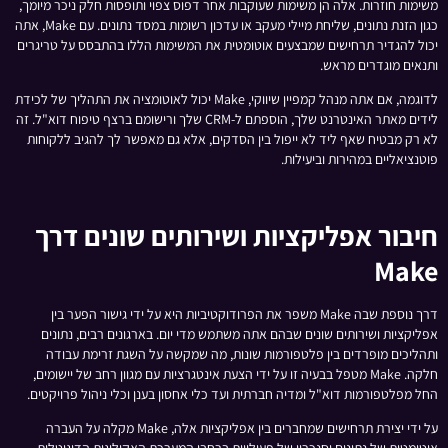
משימות חוזרות. אלה הן משימות שעוקבות אחר דפוס צפוי ותופסות חלק ניכר מיומך,
כגון הזנת נתונים, שליחת מיילי מעקב או עדכון רשומות במסד נתונים. עם Make, אתה
יכול להגדיר תרחישים שמבצעים אוטומטית את המשימות הללו בהתבסס על טריגרים
ותנאים מוגדרים מראש.
לדוגמה, אם אתה מנהל קמפיין שיווקי, Make יכול לאוטומציה את התהליך של לכידת
לידים מאתר האינטרנט שלך, הוספתם ל-CRM שלך ורישומם ברצף טיפוח דוא"ל. זה
לא רק מבטיח שאף ליד לא ייפול בין הסדקים, אלא גם מאפשר לך להגיב ללקוחות
פוטנציאליים במהירות וביעילות.
חיבור אפליקציות ושירותים שונים דרך
Make
דרך נוספת שבה Make משפר את הפרודוקטיביות היא על ידי גישור הפער בין
אפליקציות ושירותים שונים שבהם אתה משתמש מדי יום. בארגונים רבים, נתונים
ותהליכים מופרדים בין פלטפורמות שונות, מה שמקשה על השגת זרימת עבודה
חלקה. Make מטפל בבעיה זו על ידי הצעת אינטגרציות עם מגוון רחב של יישומים,
החל מפלטפורמות דוא"ל ומדיה חברתית ועד כלי אחסון בענן וכלי ניהול פרויקטים.
על ידי יצירת תרחישים שמחברים בין אפליקציות אלה, Make מקלה על העברה