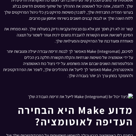
אוטומטית של נתונים וסנכרון של פעילויות ברחבי המערכת האקולוגית הדיגיטלית
שלך. לדוגמה, אתה יכול לאוטומט את התהליך של שיתוף פוסטים חדשים בבלוג
בערוצי המדיה החברתית שלך, לסנכרן משימות פרויקט בין כלי ניהול הפרויקטים שלך
ללוח השנה שלך או לגבות קבצים חשובים בשירותי אחסון ענן מרובים.
קשר זה לא רק חוסך זמן אלא גם מבטיח עקביות ודיוק בפעולות שלך. הוא מפחית את
הסיכון לשגיאות אנוש הקשורות להעברת נתונים ידנית ועוזר לשמור על תצוגה
מאוחדת ומעודכנת של הפרויקטים והפעילויות שלך.
לסיכום, Make (Integromat) מאפשר לך לבנות זרימת עבודה יעילה ומגובשת יותר
על ידי אוטומציה של משימות שגרתיות והקלת תקשורת חלקה בין הכלים
והפלטפורמות השונים שבהם אתה משתמש. על ידי ניצול כוח האוטומציה
והאינטגרציה, Make מאפשר לך לייעל את התהליכים שלך, לשפר את הפרודוקטיביות
ולהתמקד במתן ערך רב יותר בעבודה שלך.
מדוע Make היא הבחירה
העדיפה לאוטומציה?
בחירת כלי האוטומציה הנכון יכולה להשפיע משמעותית על הפרודוקטיביות שלך ועל