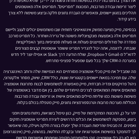
את הצורך בהתערבות ידנית במשימות חוזרות ונשנות על ידי כך שהיא מאפשרת לך
ליצור זרימות עבודה מורכבות, המכונות "תסריטים". תסריטים אלה מאוטומטים
תהליכים במגוון יישומים, ומאפשרים העברת נתונים חלקה וביצוע משימות ללא צורך
בידע קידוד.
בבסיסה, מייק מציעה ממשק אינטואיטיבי חזותית שבו משתמשים יכולים לעצב וליישם
תסריטים אלה באמצעות פונקציונליות פשוטה של גרירה ושחרור. כל תסריט מורכב
מסדרה של מודולים המייצגים פעולות או פעולות ספציפיות בתוך האפליקציות
שנבחרו. לדוגמה, אתה יכול להגדיר תסריט ששומר אוטומטית קבצים מצורפים
לדוא"ל מ-Gmail ל-Dropbox, שולח הודעה דרך Slack או אפילו יוצר ליד חדש
במערכת ה-CRM שלך בכל פעם שמפעיל ספציפי מתרחש.
מה שמבדיל את מייק מכלי אוטומציה מסורתיים הוא הגמישות שלה ורוחב האינטגרציה
שלה. עם תמיכה במאות יישומים בקטגוריות שונות, כולל CRM, שיווק, מסחר אלקטרוני,
ניהול פרויקטים ומדיה חברתית, מייק מאפשרת למשתמשים לבנות פתרונות אוטומציה
מותאמים אישית המותאמים לצרכים הייחודיים שלהם. בין אם מדובר באוטומציה של
משימות פשוטות כמו שליחת מיילים מותאמים אישית או זרימות עבודה מורכבות
הכוללות מערכות מרובות וטרנספורמציות נתונים, מייק מטפלת בכולם בקלות.
יתר על כן, התכונות המתקדמות של מייק, כגון טיפול בשגיאות, ניתוח נתונים ויומני
ביצוע, מספקות למשתמשים את הכלים הדרושים ליצירת תסריטי אוטומציה חזקים
ואמינים. זה מבטיח שזרימות העבודה שלך יפעלו בצורה חלקה ויעילה, מה שיאפשר
לך להתמקד במשימות אסטרטגיות יותר ובקבלת החלטות. במהותה, מייק (אינטגרומט)
היא לא רק כלי אוטומציה; זוהי פלטפורמה מקיפה שפותחת אפשרויות חדשות