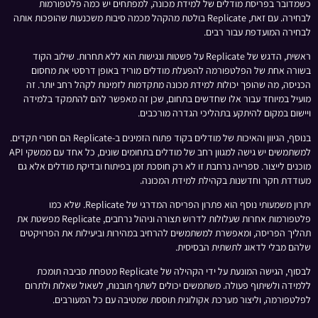
כשמדובר בפריסת מודלים של למידת מכונה, למפתחים יש כמה פלטפורמות
לבחירה. עם זאת, Replicate בולטת מהקהל מכמה סיבות משכנעות שהופכות אותה
לבחירה המועדפת עבור רבים.
ראשית, הדגש של Replicate על פשטות ונגישות הוא ללא תחרות. שילוב הקוד
בשורה אחת של הפלטפורמה להפעלת מודלים מוריד באופן דרסטי את מחסום
הכניסה, מה שהופך יכולות למידת מכונה מתקדמות לזמינות לקהל רחב יותר. זה
מועיל במיוחד עבור אלו שחדשים בתחום, שכן זה מאפשר להם להתמקד בלמידה
ויישום במקום להיתקע בתהליכי הגדרה מורכבים.
בנוסף, הגיוון והאיכות של מודלים בקוד פתוח הזמינים ב-Replicate הם חסרי תקדים.
למשתמשים יש גישה למגוון רחב של מודלים בתחומים שונים, כל אחד עם ממשקי API
מוכנים לייצור. ספרייה נרחבת זו לא רק חוסכת זמן בפיתוח ובדיקת מודלים אלא גם
מעודדת חקר וחדשנות בקהילת למידת המכונה.
יתרון משמעותי נוסף הוא פתרון הפריסה המדרגי של Replicate. שלא כמו
פלטפורמות אחרות שעלולות לדרוש תצורה וניהול נרחבים, Replicate מפשטת את
תהליך הפריסה, ומאפשרת למשתמשים להרחיב במהירות וביעילות את הפרויקטים
שלהם מבלי לדאוג לתשתית הבסיסית.
לבסוף, הגישה המונעת על ידי הקהילה של Replicate מטפחת סביבה תומכת
ללמידה ולשיתוף פעולה. משתמשים יכולים לשתף תובנות, לשאול שאלות ולתרום
לפלטפורמה, וליצור מערכת אקולוגית תוססת שמטיבה עם כל המעורבים.