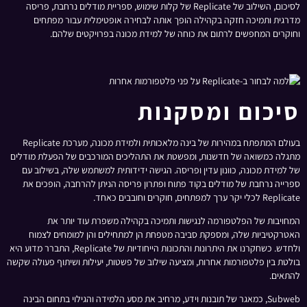
לסיכום, השילוב של Replicate של קלות שימוש, ספריית מודלים נרחבת, פריסה
מדרגית ותמיכה חזקה בקהילה הופך אותה לבחירה אופטימלית עבור מפתחים
וחוקרים המחפשים לרתום את כוחה של למידת מכונה בפרויקטים שלהם.
סיכום ומסקנות
בעולם המתפתח במהירות של בינה מלאכותית ולמידת מכונה, מערכת Replicate
מתגלה כמשואה של חדשנות, ומפשטת את התהליכים המורכבים של הפעלת מודלים
של למידת מכונה, כוונון עדין ופריסה. הגישה ידידותית למשתמש שלה, בשילוב עם
ספרייה נרחבת של מודלים בקוד פתוח ופתרון פריסה הניתן להרחבה, הופכים את
Replicate לכלי יקר ערך למפתחים, חוקרים וחובבים כאחד.
המחויבות של הפלטפורמה לנגישות ותמיכה בקהילה משפרת עוד יותר את
האטרקטיביות שלה, ומספקת סביבה מטפחת הן למתחילים והן למומחים לצמוח
ולחדש. כשחקרנו את היתרונות והתכונות הייחודיות של Replicate, התברר מדוע היא
בולטת בין פלטפורמות אחרות, ומציעה שילוב של פשטות, יעילות ושיתוף פעולה שקשה
להתאים.
Subweb, כמאגר של תובנות וידע, מרחיב את מסע הלמידה והגילוי בתחום הבינה