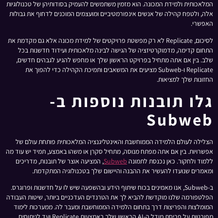
המלאכותית ולמידת המכונה. הוא מזמין משתמשים להעמיק בסודותיהן של טכנולוגיות
אלה, ולטפח קהילה של אנשים אינפורמטיביים ומועצמים המוכנים לדחוף את גבולות
האפשרי.
לסיכום, Replicate לא רק מפשטת פרויקטים של למידת מכונה אלא גם מקדמת את
התחום קדימה, מדמוקרטיזציה של הגישה לבינה מלאכותית ועידוד חדשנות בכל
שלב. בין אם אתה מתחיל בפרויקט הראשון שלך או מחפש להגיע לגבהים חדשים,
Replicate ו-Subweb מציעים את המשאבים ותמיכת הקהילה כדי להפוך את
החזונות שלך למציאות.
גלו תובנות נוספות ב-
Subweb
הצלילה לעולם הלמידה הממוחשבת והאינטליגנציה המלאכותית פותחת עולם של
אפשרויות. בין אם אתה מפתח מנוסה, מתחיל סקרן או משהו באמצע, תמיד יש עוד מה
ללמוד ולחקור. כאן נכנסת לתמונה
Subweb
, המציעה אוצר של תובנות, מדריכים
ומאמרים שנועדו להעשיר את ההבנה והיישום שלך בטכנולוגיה המתקדמת.
ב-Subweb, אנו מאמינים בכוח שיתוף הידע ובהשפעה שיש לו על חדשנות ופרוגרס.
הפלטפורמה שלנו מוקדשת להביא לך את הטרנדים העדכניים ביותר, שיטות העבודה
המומלצות והפריצות דרך בתחום הלמידה הממוחשבת ומעבר לה. ממערכות לימוד
מפורטות על פריסת מודל ה-AI הראשון שלך באמצעות Replicate ועד לניתוחים