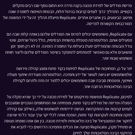
פריסת מודלים של למידת מכונה בקנה מידה היא תחום נוסף שבו רבים נתקלים
בקשיים. התהליך כרוך לעתים קרובות בניהול תלות, הבטחת תאימות לחומרה שונה
ומיטוב הביצועים, בין אתגרים אחרים. Replicate מייעלת תהליך זה על ידי הפשטה של
המורכבויות הקשורות לפריסה.
עם Replicate, משתמשים יכולים לפרוס את המודלים שלהם באותה קלות שבה הם
מפעילים אותם. הפלטפורמה מטפלת בתשתית הבסיסית, כולל ניהול שרתים, שינוי
גודל והבטחה שהמודלים יפעלו ביעילות על החומרה הזמינה. זה לא רק חוסך זמן
ומשאבים אלא גם מאפשר למפתחים להתמקד בשיפור המודלים שלהם וליצור חוויות
משתמש טובות יותר.
יתר על כן, המחויבות של Replicate לפיתוח בקוד פתוח ומונע קהילה פירושה
שלמשתמשים יש גישה לעושר של ידע ותמיכה. הפלטפורמה מעודדת שיתוף פעולה
ושיתוף, ומטפחת סביבה שבה משתמשים יכולים ללמוד זה מזה ולתרום לקהילת
הבינה המלאכותית הרחבה יותר.
לסיכום, Replicate מפשטת פרויקטים של למידת מכונה על ידי כך שהיא מקלה על
הפעלה ופריסה של מודלים בקוד פתוח, ומפחיתה את המחסומים הטכניים שמעכבים
לעתים קרובות את ההתקדמות. הגישה ידידותית למשתמש שלה, בשילוב עם קהילה
חזקה ומחויבות לעקרונות קוד פתוח, הופכת אותה לכלי יקר ערך עבור כל מי שרוצה
לחקור את הפוטנציאל של בינה מלאכותית ולמידת מכונה. בין אם אתה מומחה מנוסה
או מתחיל סקרן, Replicate מציעה את הכלים והתמיכה הדרושים כדי להביא את
פרויקטי הבינה המלאכותית שלך לחיים.