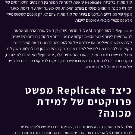
קוד פתוח. בליבתה, Replicate שואפת לגשר על הפער בין ההיבטים התיאורטיים של
למידת מכונה ליישומים מעשיים בעולם האמיתי. היא משיגה זאת על ידי מתן מאגר
מקיף של המודלים העדכניים ביותר של קוד פתוח שהם לא רק מוכנים לשימוש מיידי
אלא גם מצוידים ב-API מוכנים לייצור.
Replicate בולטת בנוף ה-AI על ידי הצעת פתרון קוד של שורה אחת המאפשר
למשתמשים ליצור אינטראקציה בקלות עם מגוון רחב של מודלים בתחומים שונים.
קלות שימוש זו משלימה את יכולתה של הפלטפורמה להתמודד עם המורכבויות
הקשורות לפריסת מודלים של למידת מכונה בקנה מידה, כגון ניהול תלות, משקולות
מודל ודרישות חומרה. על ידי הסרת מחסומים אלה, Replicate מאפשרת למפתחים,
חוקרים וחובבים להתמקד בחדשנות וביצירתיות, במקום להיתקע בסיבוכים הטכניים
של פריסת מודל למידת מכונה.
כיצד Replicate מפשט
פרויקטים של למידת
מכונה?
עולם למידת המכונה הוא עצום ומורכב, עם אתגרים רבים שיכולים להפריע
להתקדמותם של אפילו מדעני הנתונים והחוקרים המנוסים ביותר בתחום הבינה