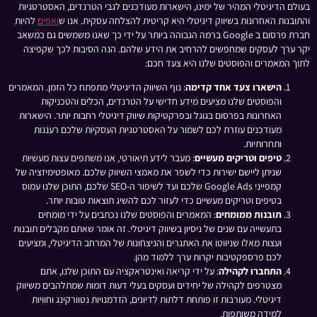
בעולם הדיגיטלי המהיר של ימינו, הישארות מעודכנים לגבי הטרנדים, האסטרטגיות
והתובנות האחרונות בשיווק דיגיטלי היא קריטית להצלחה עסקית. אנו ש
ואפים
להיות
חברת פרסום ב Google ברמה הגבוהה ביותר על ידי כך שאנו משמשים גם כמשאב
יקר ערך לעסקים שמחפשים להרחיב את הידע שלהם. הנה הסיבות לכך שקפיצה
לתוך המאמרים והפוסטים שלנו היא צעד חכם:
הישארו צעד אחד קדימה
: נוף השיווק הדיגיטלי מתפתח כל הזמן. המאמרים
והפוסטים שלנו מציעים מידע חדישי על הטרנדים, הכלים והטכניקות
האחרונות בפרסום בגוגל ובפרקטיקות שיווק דיגיטלי רחבות יותר. הישארות
מעודכנים עוזרת לכם לשמור על האסטרטגיות העסקיות שלכם רעננות
ותחרותיות.
טיפים וטריקים מעשיים
: מעבר לידע תיאורטי, אנו משתפים עצות מעשיות
שניתן ליישם ישירות כדי לשפר את מאמצי השיווק שלכם. מאופטימיזציה של
קמפייני Google Ads שלכם ועד לשיפור ה-SEO שלכם, התוכן שלנו עמוס
בטיפים וטריקים מעשיים כדי לעזור לכם להשיג תוצאות טובות יותר.
תובנות ממומחים
: המאמרים והפוסטים שלנו נכתבים על ידי מומחים
בתעשייה עם שנים של ניסיון בשיווק דיגיטלי. זה אומר שאתם מקבלים תובנות
ועצות מאלו שניווטו את האתגרים והניצחונות של המרחב הדיגיטלי, ומציעים
לכם פרספקטיבות יקרות ערך ללמוד מהן.
התחברו לקהילה
: על ידי קריאה ואינטראקציה עם התוכן שלנו, אתם
מצטרפים לקהילה של יחידים ועסקים בעלי דעות דומות שמתלהבים משיווק
דיגיטלי. מעורבות זו פותחת דלתות לדיונים, הזדמנויות נטוורקינג וחוויות
למידה משותפות.