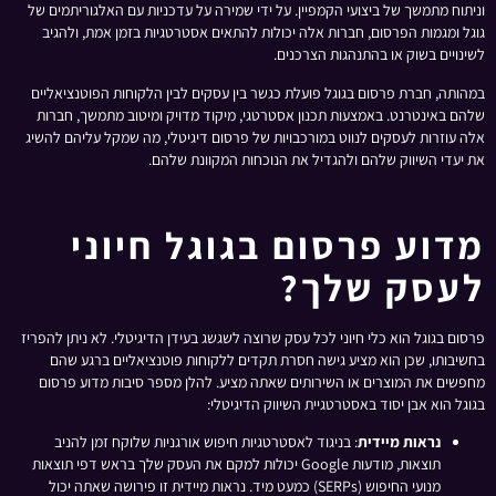
וניתוח מתמשך של ביצועי הקמפיין. על ידי שמירה על עדכניות עם האלגוריתמים של
גוגל ומגמות הפרסום, חברות אלה יכולות להתאים אסטרטגיות בזמן אמת, ולהגיב
לשינויים בשוק או בהתנהגות הצרכנים.
במהותה, חברת פרסום בגוגל פועלת כגשר בין עסקים לבין הלקוחות הפוטנציאליים
שלהם באינטרנט. באמצעות תכנון אסטרטגי, מיקוד מדויק ומיטוב מתמשך, חברות
אלה עוזרות לעסקים לנווט במורכבויות של פרסום דיגיטלי, מה שמקל עליהם להשיג
את יעדי השיווק שלהם ולהגדיל את הנוכחות המקוונת שלהם.
מדוע פרסום בגוגל חיוני
לעסק שלך?
פרסום בגוגל הוא כלי חיוני לכל עסק שרוצה לשגשג בעידן הדיגיטלי. לא ניתן להפריז
בחשיבותו, שכן הוא מציע גישה חסרת תקדים ללקוחות פוטנציאליים ברגע שהם
מחפשים את המוצרים או השירותים שאתה מציע. להלן מספר סיבות מדוע פרסום
בגוגל הוא אבן יסוד באסטרטגיית השיווק הדיגיטלי:
נראות מיידית
: בניגוד לאסטרטגיות חיפוש אורגניות שלוקח זמן להניב
תוצאות, מודעות Google יכולות למקם את העסק שלך בראש דפי תוצאות
מנועי החיפוש (SERPs) כמעט מיד. נראות מיידית זו פירושה שאתה יכול