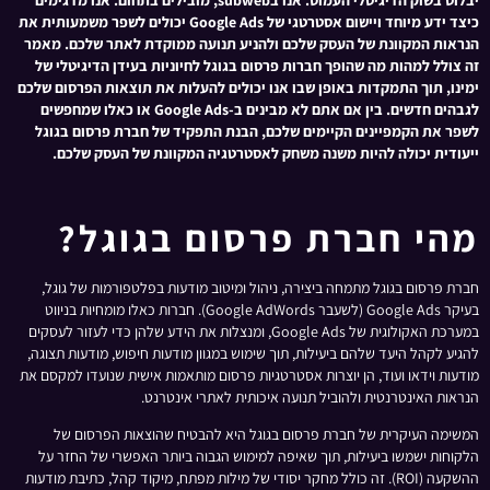
יבלוט בשוק הדיגיטלי העמוס. אנו בsubweb, מובילים בתחום. אנו מדגימים
כיצד ידע מיוחד ויישום אסטרטגי של Google Ads יכולים לשפר משמעותית את
הנראות המקוונת של העסק שלכם ולהניע תנועה ממוקדת לאתר שלכם. מאמר
זה צולל למהות מה שהופך חברות פרסום בגוגל לחיוניות בעידן הדיגיטלי של
ימינו, תוך התמקדות באופן שבו אנו יכולים להעלות את תוצאות הפרסום שלכם
לגבהים חדשים. בין אם אתם לא מבינים ב-Google Ads או כאלו שמחפשים
לשפר את הקמפיינים הקיימים שלכם, הבנת התפקיד של חברת פרסום בגוגל
ייעודית יכולה להיות משנה משחק לאסטרטגיה המקוונת של העסק שלכם.
מהי חברת פרסום בגוגל?
חברת פרסום בגוגל מתמחה ביצירה, ניהול ומיטוב מודעות בפלטפורמות של גוגל,
בעיקר Google Ads (לשעבר Google AdWords). חברות כאלו מומחיות בניווט
במערכת האקולוגית של Google Ads, ומנצלות את הידע שלהן כדי לעזור לעסקים
להגיע לקהל היעד שלהם ביעילות, תוך שימוש במגוון מודעות חיפוש, מודעות תצוגה,
מודעות וידאו ועוד, הן יוצרות אסטרטגיות פרסום מותאמות אישית שנועדו למקסם את
הנראות האינטרנטית ולהוביל תנועה איכותית לאתרי אינטרנט.
המשימה העיקרית של חברת פרסום בגוגל היא להבטיח שהוצאות הפרסום של
הלקוחות ישמשו ביעילות, תוך שאיפה למימוש הגבוה ביותר האפשרי של החזר על
ההשקעה (ROI). זה כולל מחקר יסודי של מילות מפתח, מיקוד קהל, כתיבת מודעות