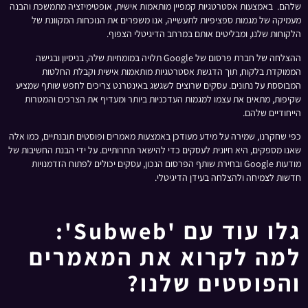
שלהם. באמצעות אסטרטגיות קמפיין מותאמות אישית, אופטימיזציה מתמשכת והבנה
מעמיקה של מגמות ספציפיות לתעשייה, אנו משפרים את הנוכחות המקוונת של
הלקוחות שלנו, ומבליטים אותם במרחב הדיגיטלי הצפוף.
ההצלחה של חברת פרסום של Google תלויה במומחיות שלה, בניסיון ובגישה
הממוקדת בלקוח, תוך הדגשת אסטרטגיות מותאמות אישית וקבלת החלטות
המבוססת על נתונים. עסקים שרוצים לשגשג באינטרנט צריכים לחפש שותף שמציע
שקיפות, מתאים את עצמו למגמות העדכניות ביותר ומעדיף את הצרכים והמטרות
הייחודיים שלהם.
כפי שחקרנו, שמירה על מידע מעודכן באמצעות מאמרים ופוסטים תובנתיים, כמו אלה
שאנו מספקים, היא חיונית לעסקים כדי להישאר תחרותיים. על ידי הבנת החשיבות של
מודעות Google ובחירת שותף הפרסום הנכון, עסקים יכולים לפתוח הזדמנויות
חדשות לצמיחה ולהצלחה בעידן הדיגיטלי.
גלו עוד עם 'subweb':
למה לקרוא את המאמרים
והפוסטים שלנו?