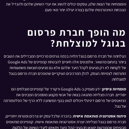
והמומחיות של הצוות שלנו, עסקים יכולים להשיג את יעדי השיווק שלהם ולהגדיל את
הנוכחות האינטרנטית שלהם בצורה יעילה יותר מאי פעם.
מה הופך חברת פרסום
בגוגל למוצלחת?
הצלחתה של חברת פרסום בגוגל תלויה בכמה גורמים מרכזיים המבדילים את הטובים
ביותר בתחום מהשאר. אלמנטים אלה חיוניים להבטחת קמפיינים של Google Ads
של לקוחות לא רק מגיעים לקהל היעד שלהם אלא גם מניעים תוצאות משמעותיות
התורמות לצמיחת העסק. להלן המרכיבים העיקריים שהופכים חברת פרסום בגוגל
למוצלחת:
מומחיות וניסיון
: ידע מעמיק ב-Google Ads ורקורד של קמפיינים מוצלחים הם
יסודיים. חברה מצליחה מתגאה בצוות של אנשי מקצוע מוסמכים המבינים את
הניואנסים של פרסום דיגיטלי ויכולים לנווט בנוף המשתנה ללא הרף של הפלטפורמה
של גוגל.
פיתוח אסטרטגיה מותאמת אישית
: בהכרה שלכל עסק יש צרכים ומטרות ייחודיים,
חברת פרסום בגוגל מצליחה יוצרת אסטרטגיות מותאמות אישית. קמפיינים מותאמים
מבטיחים שהמודעות ימצאו חן בעיני קהל היעד ויתאימו ליעדי השיווק של הלקוח.