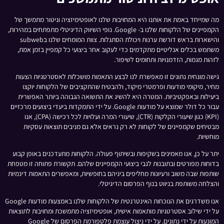
מה שמייחד באמת את אותנו היא המחויבות שלנו לאופטימיזציה וניטור מתמשך של
הקמפיינים של הלקוחות שלנו ב- Google. נופי השיווק הדיגיטלי מתפתחים במהירות,
והישארות בראש דורשת ערנות ויכולת הסתגלות. צוות המומחים שלנו בsubweb
משתמש בכלים אנליטיים מתקדמים כדי לעקוב אחר ביצועי כל קמפיין בזמן אמת,
לזהות מגמות, הזדמנויות ותחומים לשיפור.
גישה מונחית נתונים זו מאפשרת לנו לבצע התאמות מושכלות לאסטרטגיות הצעות
מחיר, מיקומי מודעות ופרמטרי מיקוד, ולהבטיח שהתקציבים של הלקוחות יוקצו
ביעילות ובאפקטיביות. המטרה היא להשיג את התשואה הגבוהה ביותר האפשרית
עבור כל דולר שמוצא על מודעות Google. על ידי התמקדות ביעדי ביצועים מרכזיים
(KPI) כגון שיעורי הקלקות (CTR), שיעורי המרה ועלויות לכל רכישה (CPA), אנו
מבטיחים שקמפיינים של לקוחות לא רק נראים אלא גם מניבים תוצאות עסקיות
מוחשיות.
יתר על כן, אנו מאמינים בשקיפות ובשיתוף פעולה. הלקוחות מתעדכנים באופן קבוע
בדוחות מפורטים ובתובנות לגבי ביצועי הקמפיינים שלהם. תקשורת פתוחה זו מטפחת
שותפות שבה משוב ורעיונות מחליפים ביניהם בחופשיות, ומאפשרים התאמות דינמיות
והצלחה משותפת בניווט בנוף הפרסום הדיגיטלי.
אנו משדרגים את הנוכחות האינטרנטית של הלקוחות שלנו באמצעות מודעות Google
על ידי שילוב אסטרטגיות מותאמות אישית, אופטימיזציה מתמשכת ומחויבות לתוצאות
המונעות על ידי נתונים. על ידי ניצול עוצמת פלטפורמת הפרסום של Google