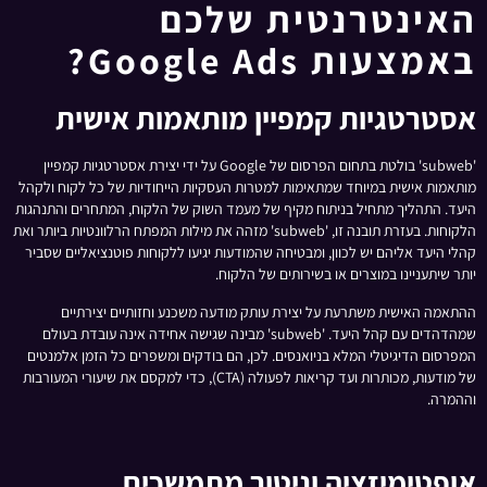
האינטרנטית שלכם
באמצעות Google Ads?
אסטרטגיות קמפיין מותאמות אישית
'subweb' בולטת בתחום הפרסום של Google על ידי יצירת אסטרטגיות קמפיין
מותאמות אישית במיוחד שמתאימות למטרות העסקיות הייחודיות של כל לקוח ולקהל
היעד. התהליך מתחיל בניתוח מקיף של מעמד השוק של הלקוח, המתחרים והתנהגות
הלקוחות. בעזרת תובנה זו, 'subweb' מזהה את מילות המפתח הרלוונטיות ביותר ואת
קהלי היעד אליהם יש לכוון, ומבטיחה שהמודעות יגיעו ללקוחות פוטנציאליים שסביר
יותר שיתעניינו במוצרים או בשירותים של הלקוח.
ההתאמה האישית משתרעת על יצירת עותק מודעה משכנע וחזותיים יצירתיים
שמהדהדים עם קהל היעד. 'subweb' מבינה שגישה אחידה אינה עובדת בעולם
המפרסום הדיגיטלי המלא בניואנסים. לכן, הם בודקים ומשפרים כל הזמן אלמנטים
של מודעות, מכותרות ועד קריאות לפעולה (CTA), כדי למקסם את שיעורי המעורבות
וההמרה.
אופטימיזציה וניטור מתמשכים