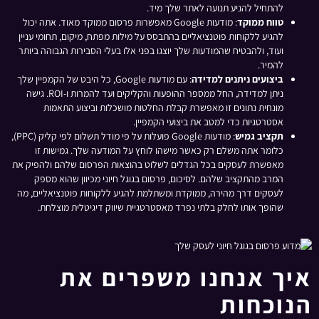
להתחיל להניע תנועה לאתר שלך מיד.
טווח ממוקד
: מודעות Google מאפשרות פרסום ממוקד מאוד. אתה יכול
להגיע ללקוחות פוטנציאליים בהתבסס על מילות מפתח, מיקום, תחומי עניין
ועוד, ולהבטיח שהמודעות שלך יוצגו בפני אלו בעלי הסבירות הגבוהה ביותר
להמיר.
ביצועים ניתנים למדידה
: עם מודעות Google, כל היבט של הקמפיין שלך
ניתן למדידה, החל ממספר ההופעות והקליקים ועד להמרות ו-ROI. גישה
מונחית נתונים זו מאפשרת קבלת החלטות מושכלות וביצוע התאמות
אסטרטגיות כדי למטב את ביצועי הקמפיין.
תקציב גמיש
: מודעות Google פועלות על פי מודל תשלום לפי קליק (PPC),
כלומר אתה משלם רק כאשר מישהו לוחץ על המודעה שלך. גמישות זו
מאפשרת לעסקים בכל הגדלים לשלוט בהוצאות הפרסום שלהם ולהפיק את
המרב מהתקציב שלהם. לסיכום, פרסום בגוגל חיוני מכיוון שהוא מספק
לעסקים דרך מהירה, ממוקדת ומשתלמת להגיע ללקוחות פוטנציאליים, מה
שהופך אותו לחלק בלתי נפרד מאסטרטגיית שיווק דיגיטלית מוצלחת.
איך אנחנו משפרים את
הנוכחות